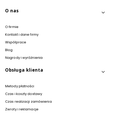
Linki w stopce
O nas
O firmie
Kontakt i dane firmy
Współprace
Blog
Nagrody i wyróżnienia
Obsługa klienta
Metody płatności
Czas i koszty dostawy
Czas realizacji zamówienia
Zwroty i reklamacje