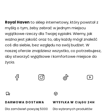
Royal Haven
to sklep internetowy, który powstał z
myślą o tym, żeby zebrać w jednym miejscu
wyjątkowe rzeczy dla Twojej sypialni. Wiemy, jak
ważna jest jakość oraz to, aby każdy mógł znaleźć
coś dla siebie, bez względu na swój budżet. W
naszej ofercie znajdziesz wszystko, co potrzebujesz,
aby stworzyć wyjątkowe i komfortowe miejsce do
życia.
(Otwiera
(Otwiera
(Otwiera
(Otwiera
się
się
się
się
w
w
w
w
nowej
nowej
nowej
nowej
karcie)
karcie)
karcie)
karcie)
DARMOWA DOSTAWA
WYSYŁKA W CIĄGU 24H
Dla zamówień powyżej 5000
Dla wybranych produktów