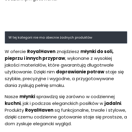
Lista produktów
W tej kategorii nie ma obecnie żadnych produktów
W ofercie
RoyalHaven
znajdziesz
młynki do soli,
pieprzu i innych przypraw
, wykonane z wysokiej
jakości materiałów, które gwarantują długotrwałe
użytkowanie. Dzięki nim
doprawianie potraw
staje się
szybkie, precyzyjne i wygodne, a przygotowywane
dania zyskują pełnię smaku.
Nasze
młynki
sprawdzą się zarówno w codziennej
kuchni
, jak i podczas eleganckich posiłków w
jadalni
.
Produkty
RoyalHaven
są funkcjonalne, trwałe i stylowe,
dzięki czemu codzienne gotowanie staje się prostsze, a
dom zyskuje elegancki wygląd.