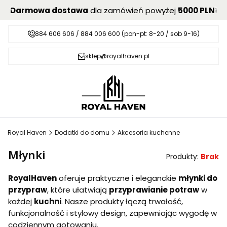
Darmowa dostawa
dla zamówień powyżej
5000 PLN
!
884 606 606 / 884 006 600 (pon-pt: 8-20 / sob 9-16)
sklep@royalhaven.pl
Royal Haven
Dodatki do domu
Akcesoria kuchenne
Młynki
Produkty:
Brak
RoyalHaven
oferuje praktyczne i eleganckie
młynki do
przypraw
, które ułatwiają
przyprawianie potraw
w
każdej
kuchni
. Nasze produkty łączą trwałość,
funkcjonalność i stylowy design, zapewniając wygodę w
codziennym gotowaniu.