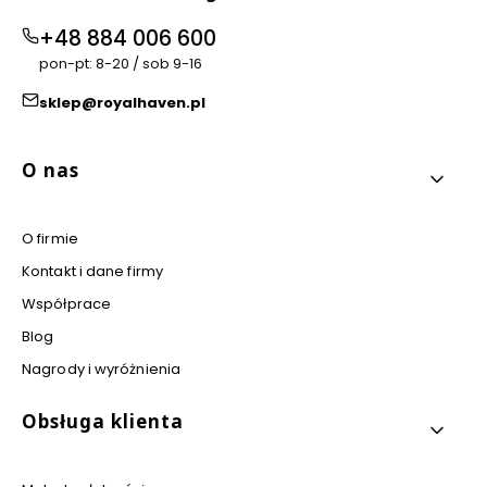
+48 884 006 600
pon-pt: 8-20 / sob 9-16
sklep@royalhaven.pl
Linki w stopce
O nas
O firmie
Kontakt i dane firmy
Współprace
Blog
Nagrody i wyróżnienia
Obsługa klienta