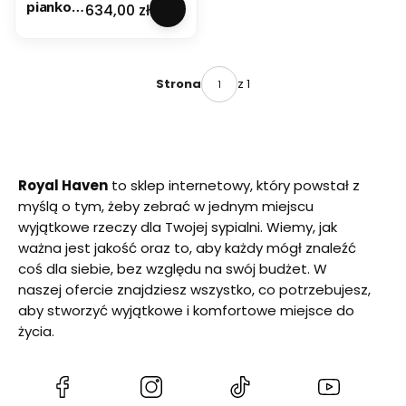
piankow
Cena
634,00 zł
y
160x200
H3/H5
LILIA 15
z 1
Strona
Royal Haven
to sklep internetowy, który powstał z
myślą o tym, żeby zebrać w jednym miejscu
wyjątkowe rzeczy dla Twojej sypialni. Wiemy, jak
ważna jest jakość oraz to, aby każdy mógł znaleźć
coś dla siebie, bez względu na swój budżet. W
naszej ofercie znajdziesz wszystko, co potrzebujesz,
aby stworzyć wyjątkowe i komfortowe miejsce do
życia.
(Otwiera
(Otwiera
(Otwiera
(Otwiera