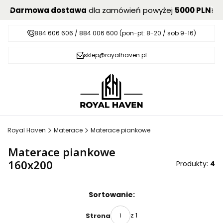
Darmowa dostawa
dla zamówień powyżej
5000 PLN
!
884 606 606 / 884 006 600 (pon-pt: 8-20 / sob 9-16)
sklep@royalhaven.pl
Royal Haven
Materace
Materace piankowe
Materace piankowe
160x200
Produkty:
4
Lista produktów
Sortowanie:
z 1
Strona