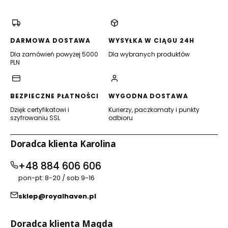
się
się
się
się
w
w
w
w
nowej
nowej
nowej
nowej
karcie)
karcie)
karcie)
karcie)
DARMOWA DOSTAWA
WYSYŁKA W CIĄGU 24H
Dla zamówień powyżej 5000
Dla wybranych produktów
PLN
BEZPIECZNE PŁATNOŚCI
WYGODNA DOSTAWA
Dzięk certyfikatowi i
Kurierzy, paczkomaty i punkty
szyfrowaniu SSL
odbioru
Doradca klienta Karolina
+48 884 606 606
pon-pt: 8-20 / sob 9-16
sklep@royalhaven.pl
Doradca klienta Magda