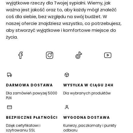
wyjątkowe rzeczy dla Twojej sypialni. Wiemy, jak
ważna jest jakość oraz to, aby każdy mógł znaleźć
coś dla siebie, bez względu na swój budżet. W
naszej ofercie znajdziesz wszystko, co potrzebujesz,
aby stworzyć wyjątkowe i komfortowe miejsce do
życia.
(Otwiera
(Otwiera
(Otwiera
(Otwiera
się
się
się
się
w
w
w
w
nowej
nowej
nowej
nowej
karcie)
karcie)
karcie)
karcie)
DARMOWA DOSTAWA
WYSYŁKA W CIĄGU 24H
Dla zamówień powyżej 5000
Dla wybranych produktów
PLN
BEZPIECZNE PŁATNOŚCI
WYGODNA DOSTAWA
Dzięk certyfikatowi i
Kurierzy, paczkomaty i punkty
szyfrowaniu SSL
odbioru