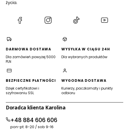
p
życia.
r
z
e
d
(Otwiera
(Otwiera
(Otwiera
(Otwiera
p
się
się
się
się
o
w
w
w
w
k
o
nowej
nowej
nowej
nowej
j
karcie)
karcie)
karcie)
karcie)
u
DARMOWA DOSTAWA
WYSYŁKA W CIĄGU 24H
,
Dla zamówień powyżej 5000
Dla wybranych produktów
s
PLN
t
y
l
b
BEZPIECZNE PŁATNOŚCI
WYGODNA DOSTAWA
o
h
Dzięk certyfikatowi i
Kurierzy, paczkomaty i punkty
o
szyfrowaniu SSL
odbioru
Doradca klienta Karolina
+48 884 606 606
pon-pt: 8-20 / sob 9-16