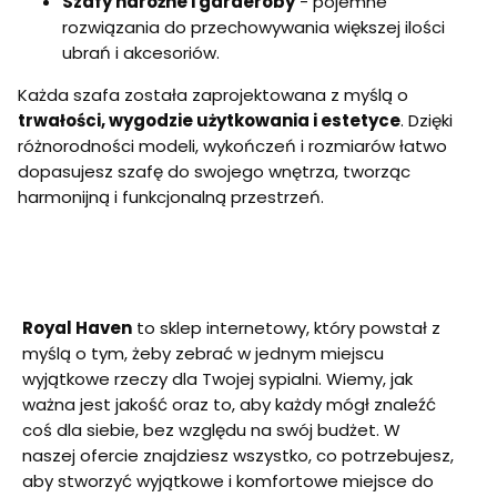
Szafy narożne i garderoby
- pojemne
-
n
V
n
a
A
rozwiązania do przechowywania większej ilości
o
s
-
ubrań i akcesoriów.
w
z
p
o
a
o
Każda szafa została zaprojektowana z myślą o
c
f
j
trwałości, wygodzie użytkowania i estetyce
. Dzięki
z
a
e
e
b
m
różnorodności modeli, wykończeń i rozmiarów łatwo
s
o
n
dopasujesz szafę do swojego wnętrza, tworząc
n
h
a
a
o
s
harmonijną i funkcjonalną przestrzeń.
s
d
z
z
o
a
a
s
f
f
y
a
a
p
d
d
i
o
Royal Haven
to sklep internetowy, który powstał z
o
a
s
s
l
y
myślą o tym, żeby zebrać w jednym miejscu
y
n
p
wyjątkowe rzeczy dla Twojej sypialni. Wiemy, jak
p
i
i
i
a
ważna jest jakość oraz to, aby każdy mógł znaleźć
a
l
coś dla siebie, bez względu na swój budżet. W
l
n
naszej ofercie znajdziesz wszystko, co potrzebujesz,
n
i
i
i
aby stworzyć wyjątkowe i komfortowe miejsce do