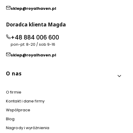
sklep@royalhaven.pl
Doradca klienta Magda
+48 884 006 600
pon-pt: 8-20 / sob 9-16
sklep@royalhaven.pl
Linki w stopce
O nas
O firmie
Kontakt i dane firmy
Współprace
Blog
Nagrody i wyróżnienia