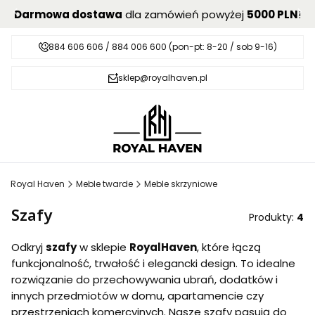
Darmowa dostawa
dla zamówień powyżej
5000 PLN
!
884 606 606 / 884 006 600 (pon-pt: 8-20 / sob 9-16)
sklep@royalhaven.pl
Royal Haven
Meble twarde
Meble skrzyniowe
Szafy
Produkty:
4
Odkryj
szafy
w sklepie
RoyalHaven
, które łączą
funkcjonalność, trwałość i elegancki design
. To idealne
rozwiązanie do przechowywania ubrań, dodatków i
innych przedmiotów w domu, apartamencie czy
przestrzeniach komercyjnych. Nasze szafy pasują do