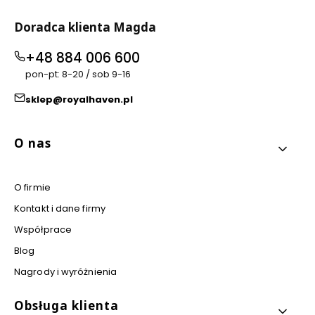
Doradca klienta Magda
+48 884 006 600
pon-pt: 8-20 / sob 9-16
sklep@royalhaven.pl
Linki w stopce
O nas
O firmie
Kontakt i dane firmy
Współprace
Blog
Nagrody i wyróżnienia
Obsługa klienta