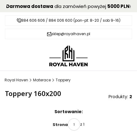
Darmowa dostawa
dla zamówień powyżej
5000 PLN
!
884 606 606 / 884 006 600 (pon-pt: 8-20 / sob 9-16)
sklep@royalhaven.pl
Royal Haven
Materace
Toppery
Toppery 160x200
Produkty:
2
Lista produktów
Sortowanie:
z 1
Strona