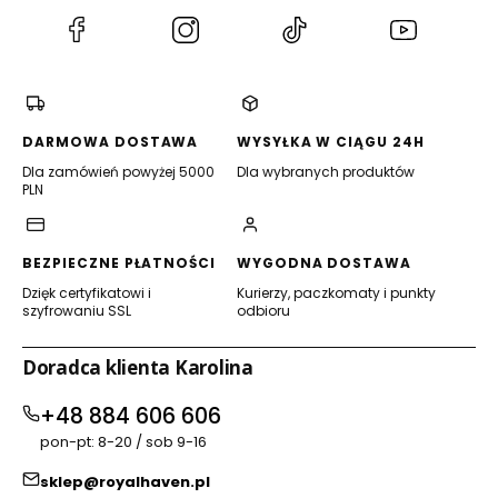
(Otwiera
(Otwiera
(Otwiera
(Otwiera
się
się
się
się
w
w
w
w
nowej
nowej
nowej
nowej
karcie)
karcie)
karcie)
karcie)
DARMOWA DOSTAWA
WYSYŁKA W CIĄGU 24H
Dla zamówień powyżej 5000
Dla wybranych produktów
PLN
BEZPIECZNE PŁATNOŚCI
WYGODNA DOSTAWA
Dzięk certyfikatowi i
Kurierzy, paczkomaty i punkty
szyfrowaniu SSL
odbioru
Doradca klienta Karolina
+48 884 606 606
pon-pt: 8-20 / sob 9-16
sklep@royalhaven.pl