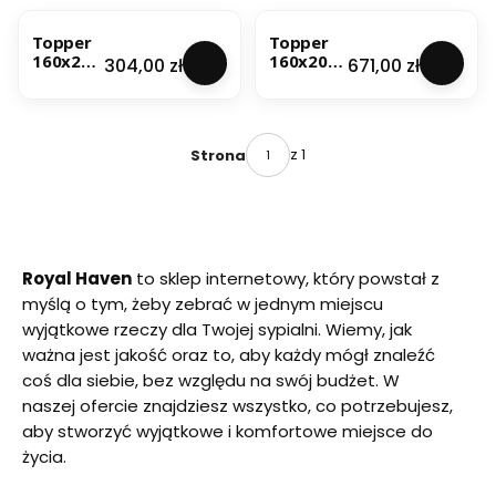
Topper
Topper
160x200
160x200
Cena
Cena
304,00 zł
671,00 zł
3 cm -
6 cm -
materac
materac
nawierz
nawierzc
chniowy,
hniowy,
nakładk
nakładka
z 1
Strona
a na
na
materac
materac,
, pianka
pianka
wysoko
termoela
elastycz
styczna
na HR
VISCO
Royal Haven
to sklep internetowy, który powstał z
myślą o tym, żeby zebrać w jednym miejscu
wyjątkowe rzeczy dla Twojej sypialni. Wiemy, jak
ważna jest jakość oraz to, aby każdy mógł znaleźć
coś dla siebie, bez względu na swój budżet. W
naszej ofercie znajdziesz wszystko, co potrzebujesz,
aby stworzyć wyjątkowe i komfortowe miejsce do
życia.