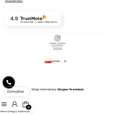
prywatności
.
4.9
Na podstawie
104
opinii
z całego okresu
polski
zł
Sklep internetowy
Shoper Premium
Domyślne
Produkty w koszyku: 0. Zobacz szczegóły
Menu
Zaloguj się
Koszyk