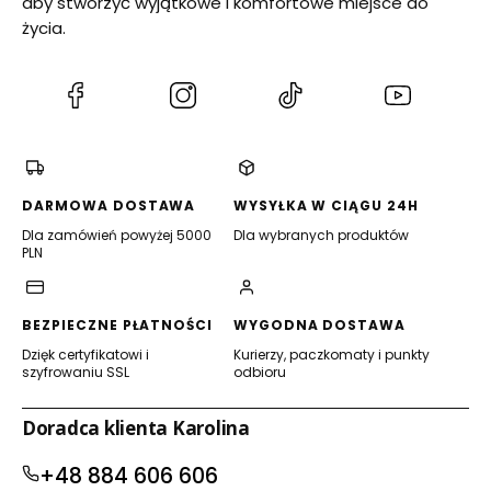
aby stworzyć wyjątkowe i komfortowe miejsce do
c
k
m
j
c
i
życia.
a
j
r
a
o
w
(Otwiera
(Otwiera
(Otwiera
(Otwiera
y
się
się
się
się
P
o
w
w
w
w
l
nowej
nowej
nowej
nowej
s
k
karcie)
karcie)
karcie)
karcie)
DARMOWA DOSTAWA
WYSYŁKA W CIĄGU 24H
a
p
Dla zamówień powyżej 5000
Dla wybranych produktów
r
PLN
o
d
u
k
BEZPIECZNE PŁATNOŚCI
WYGODNA DOSTAWA
c
Dzięk certyfikatowi i
Kurierzy, paczkomaty i punkty
j
szyfrowaniu SSL
odbioru
a
Doradca klienta Karolina
+48 884 606 606