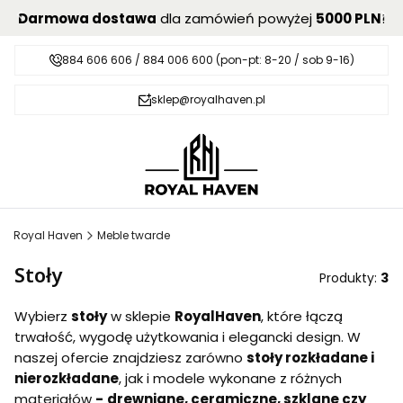
Darmowa dostawa
dla zamówień powyżej
5000 PLN
!
884 606 606 / 884 006 600 (pon-pt: 8-20 / sob 9-16)
sklep@royalhaven.pl
Royal Haven
Meble twarde
Stoły
Produkty:
3
Wybierz
stoły
w sklepie
RoyalHaven
, które łączą
trwałość, wygodę użytkowania i elegancki design
. W
naszej ofercie znajdziesz zarówno
stoły rozkładane i
nierozkładane
, jak i modele wykonane z różnych
materiałów
-
drewniane, ceramiczne, szklane czy