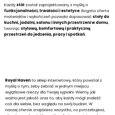
r
m
R
Każdy
stół
został zaprojektowany z myślą o
y
r
E
funkcjonalności, trwałości i estetyce
. Bogata oferta
f
y
T
l
f
O
materiałów i wykończeń pozwala dopasować
stoły do
o
l
1
kuchni, jadalni, salonu i innych przestrzeni w domu
,
w
o
0
tworząc
stylową, komfortową i praktyczną
a
w
0
n
a
-
przestrzeń do jedzenia, pracy i spotkań
.
y
n
1
b
y
8
i
b
0
a
i
c
ł
a
m
y
ł
r
P
y
y
o
P
f
l
o
l
s
l
o
Royal Haven
to sklep internetowy, który powstał z
k
s
w
a
k
myślą o tym, żeby zebrać w jednym miejscu
a
p
a
n
wyjątkowe rzeczy dla Twojej sypialni. Wiemy, jak
r
p
y
ważna jest jakość oraz to, aby każdy mógł znaleźć
o
r
k
d
o
a
coś dla siebie, bez względu na swój budżet. W
u
d
s
naszej ofercie znajdziesz wszystko, co potrzebujesz,
k
u
z