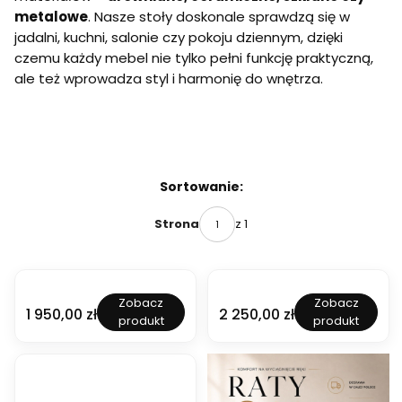
metalowe
. Nasze stoły doskonale sprawdzą się w
jadalni, kuchni, salonie czy pokoju dziennym
, dzięki
czemu każdy mebel nie tylko pełni funkcję praktyczną,
ale też wprowadza styl i harmonię do wnętrza.
Lista produktów
Sortowanie:
z 1
Strona
S
S
Zobacz
Zobacz
t
t
Cena
Cena
1 950,00 zł
2 250,00 zł
produkt
produkt
ó
ó
ł
ł
o
o
k
k
r
r