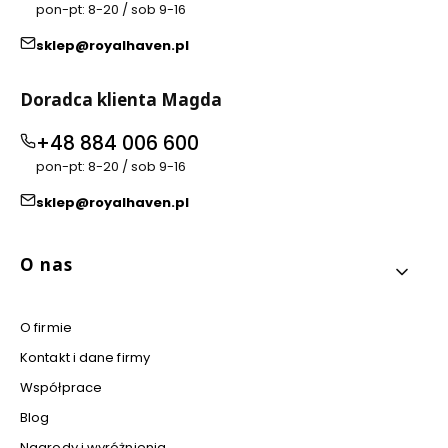
pon-pt: 8-20 / sob 9-16
sklep@royalhaven.pl
Doradca klienta Magda
+48 884 006 600
pon-pt: 8-20 / sob 9-16
sklep@royalhaven.pl
Linki w stopce
O nas
O firmie
Kontakt i dane firmy
Współprace
Blog
Nagrody i wyróżnienia