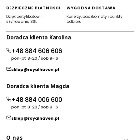
BEZPIECZNE PŁATNOŚCI
WYGODNA DOSTAWA
Dzięk certyfikatowi i
Kurierzy, paczkomaty i punkty
szyfrowaniu SSL
odbioru
Doradca klienta Karolina
+48 884 606 606
pon-pt: 8-20 / sob 9-16
sklep@royalhaven.pl
Doradca klienta Magda
+48 884 006 600
pon-pt: 8-20 / sob 9-16
sklep@royalhaven.pl
Linki w stopce
O nas