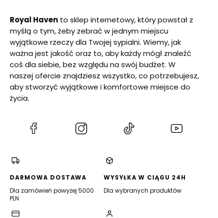
Royal Haven
to sklep internetowy, który powstał z
myślą o tym, żeby zebrać w jednym miejscu
wyjątkowe rzeczy dla Twojej sypialni. Wiemy, jak
ważna jest jakość oraz to, aby każdy mógł znaleźć
coś dla siebie, bez względu na swój budżet. W
naszej ofercie znajdziesz wszystko, co potrzebujesz,
aby stworzyć wyjątkowe i komfortowe miejsce do
życia.
(Otwiera
(Otwiera
(Otwiera
(Otwiera
się
się
się
się
w
w
w
w
nowej
nowej
nowej
nowej
karcie)
karcie)
karcie)
karcie)
DARMOWA DOSTAWA
WYSYŁKA W CIĄGU 24H
Dla zamówień powyżej 5000
Dla wybranych produktów
PLN