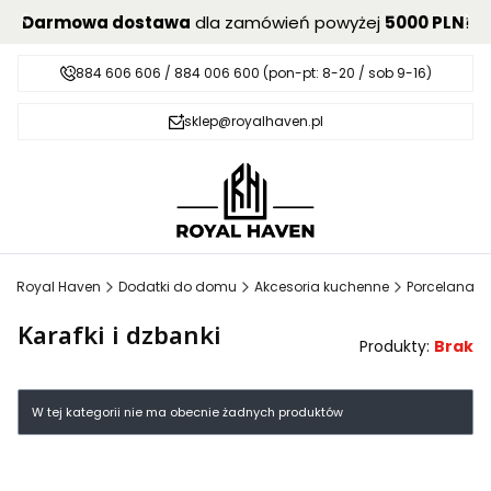
Darmowa dostawa
dla zamówień powyżej
5000 PLN
!
884 606 606 / 884 006 600 (pon-pt: 8-20 / sob 9-16)
sklep@royalhaven.pl
Royal Haven
Dodatki do domu
Akcesoria kuchenne
Porcelana
Karafki i dzbanki
Produkty:
Brak
Lista produktów
W tej kategorii nie ma obecnie żadnych produktów