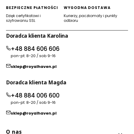
BEZPIECZNE PŁATNOŚCI
WYGODNA DOSTAWA
Dzięk certyfikatowi i
Kurierzy, paczkomaty i punkty
szyfrowaniu SSL
odbioru
Doradca klienta Karolina
+48 884 606 606
pon-pt: 8-20 / sob 9-16
sklep@royalhaven.pl
Doradca klienta Magda
+48 884 006 600
pon-pt: 8-20 / sob 9-16
sklep@royalhaven.pl
Linki w stopce
O nas