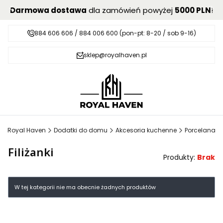
Darmowa dostawa
dla zamówień powyżej
5000 PLN
!
884 606 606 / 884 006 600 (pon-pt: 8-20 / sob 9-16)
sklep@royalhaven.pl
Royal Haven
Dodatki do domu
Akcesoria kuchenne
Porcelana
Filiżanki
Produkty:
Brak
Lista produktów
W tej kategorii nie ma obecnie żadnych produktów