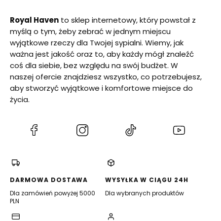
Royal Haven
to sklep internetowy, który powstał z
myślą o tym, żeby zebrać w jednym miejscu
wyjątkowe rzeczy dla Twojej sypialni. Wiemy, jak
ważna jest jakość oraz to, aby każdy mógł znaleźć
coś dla siebie, bez względu na swój budżet. W
naszej ofercie znajdziesz wszystko, co potrzebujesz,
aby stworzyć wyjątkowe i komfortowe miejsce do
życia.
(Otwiera
(Otwiera
(Otwiera
(Otwiera
się
się
się
się
w
w
w
w
nowej
nowej
nowej
nowej
karcie)
karcie)
karcie)
karcie)
DARMOWA DOSTAWA
WYSYŁKA W CIĄGU 24H
Dla zamówień powyżej 5000
Dla wybranych produktów
PLN