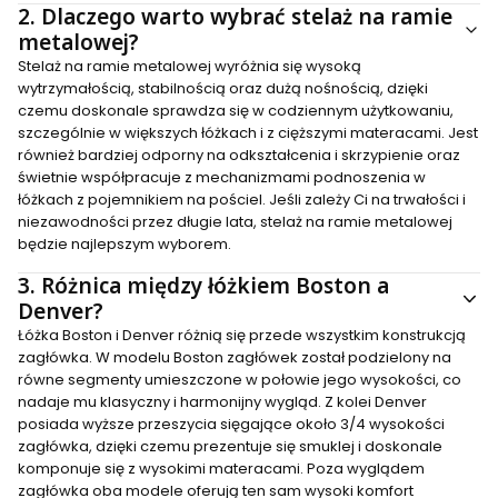
2.
Dlaczego warto wybrać stelaż na ramie
metalowej?
Stelaż na ramie metalowej wyróżnia się wysoką
wytrzymałością, stabilnością oraz dużą nośnością, dzięki
czemu doskonale sprawdza się w codziennym użytkowaniu,
szczególnie w większych łóżkach i z cięższymi materacami. Jest
również bardziej odporny na odkształcenia i skrzypienie oraz
świetnie współpracuje z mechanizmami podnoszenia w
łóżkach z pojemnikiem na pościel. Jeśli zależy Ci na trwałości i
niezawodności przez długie lata, stelaż na ramie metalowej
będzie najlepszym wyborem.
3.
Różnica między łóżkiem Boston a
Denver?
Łóżka Boston i Denver różnią się przede wszystkim konstrukcją
zagłówka. W modelu Boston zagłówek został podzielony na
równe segmenty umieszczone w połowie jego wysokości, co
nadaje mu klasyczny i harmonijny wygląd. Z kolei Denver
posiada wyższe przeszycia sięgające około 3/4 wysokości
zagłówka, dzięki czemu prezentuje się smuklej i doskonale
komponuje się z wysokimi materacami. Poza wyglądem
zagłówka oba modele oferują ten sam wysoki komfort