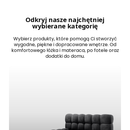
r
o
w
a
Odkryj nasze najchętniej
n
wybierane kategorię
e
1
2
Wybierz produkty, które pomogą Ci stworzyć
0
wygodne, piękne i dopracowane wnętrze. Od
x
komfortowego łóżka i materaca, po fotele oraz
2
dodatki do domu.
0
0
B
O
S
T
O
N
b
i
a
ł
e
z
e
s