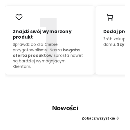
r
o
d
u
k
c
j
a
k
o
l
o
r
d
o
w
y
b
o
r
u
Nowości
Znajdź swój wymarzony
Dodaj
produkt
Zrób z
Zobacz wszystkie
Sprawdź co dla Ciebie
domu.
przygotowaliśmy! Nasza
bogata