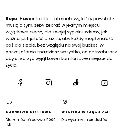
Royal Haven
to sklep internetowy, który powstał z
myślą o tym, żeby zebrać w jednym miejscu
wyjątkowe rzeczy dla Twojej sypialni. Wiemy, jak
ważna jest jakość oraz to, aby każdy mógł znaleźć
coś dla siebie, bez względu na swój budżet. W
naszej ofercie znajdziesz wszystko, co potrzebujesz,
aby stworzyć wyjątkowe i komfortowe miejsce do
życia.
(Otwiera
(Otwiera
(Otwiera
(Otwiera
się
się
się
się
w
w
w
w
nowej
nowej
nowej
nowej
karcie)
karcie)
karcie)
karcie)
DARMOWA DOSTAWA
WYSYŁKA W CIĄGU 24H
Dla zamówień powyżej 5000
Dla wybranych produktów
PLN