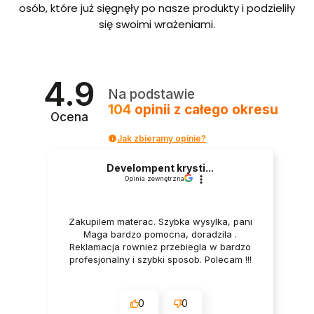
bordo
osób, które już sięgnęły po nasze produkty i podzieliły
we ze
się swoimi wrażeniami.
stelaże
m i
pojem
nikiem
Polska
4.9
produ
Na podstawie
kcja
104
opinii
z całego okresu
Ocena
Jak zbieramy opinie?
Develompent krysti...
Opinia zewnętrzna
Zakupilem materac. Szybka wysylka, pani
Maga bardzo pomocna, doradzila .
Reklamacja rowniez przebiegla w bardzo
profesjonalny i szybki sposob. Polecam !!!
0
0