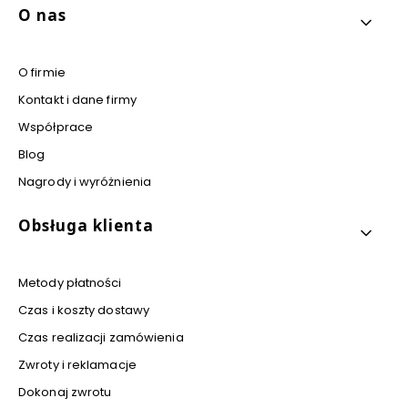
Linki w stopce
O nas
O firmie
Kontakt i dane firmy
Współprace
Blog
Nagrody i wyróżnienia
Obsługa klienta
Metody płatności
Czas i koszty dostawy
Czas realizacji zamówienia
Zwroty i reklamacje
Dokonaj zwrotu