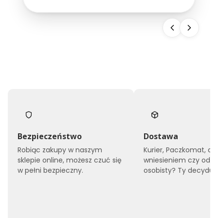
snu, ale również buduje wizerunek całego
obiektu. Dlatego...
Bezpieczeństwo
Dostawa
Robiąc zakupy w naszym
Kurier, Paczkomat, do
sklepie online, możesz czuć się
wniesieniem czy odbi
w pełni bezpieczny.
osobisty? Ty decyduje