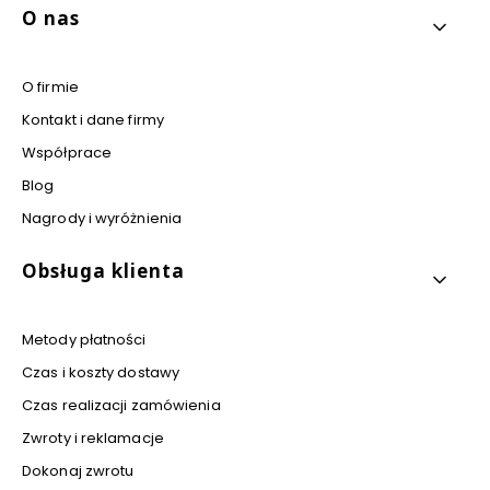
Linki w stopce
O nas
O firmie
Kontakt i dane firmy
Współprace
Blog
Nagrody i wyróżnienia
Obsługa klienta
Metody płatności
Czas i koszty dostawy
Czas realizacji zamówienia
Zwroty i reklamacje
Dokonaj zwrotu