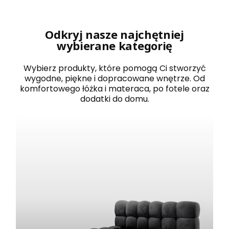
r
o
w
a
Odkryj nasze najchętniej
n
wybierane kategorię
e
1
2
Wybierz produkty, które pomogą Ci stworzyć
0
wygodne, piękne i dopracowane wnętrze. Od
x
komfortowego łóżka i materaca, po fotele oraz
2
dodatki do domu.
0
0
B
O
S
T
O
N
b
i
a
ł
e
z
e
s