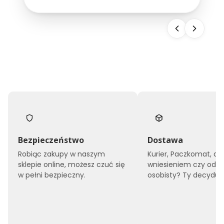
snu, ale również buduje wizerunek całego
obiektu. Dlatego...
Bezpieczeństwo
Dostawa
Robiąc zakupy w naszym
Kurier, Paczkomat, do
sklepie online, możesz czuć się
wniesieniem czy odbi
w pełni bezpieczny.
osobisty? Ty decyduje