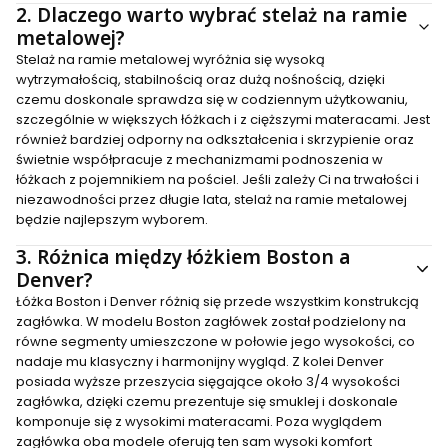
2.
Dlaczego warto wybrać stelaż na ramie
metalowej?
Stelaż na ramie metalowej wyróżnia się wysoką
wytrzymałością, stabilnością oraz dużą nośnością, dzięki
czemu doskonale sprawdza się w codziennym użytkowaniu,
szczególnie w większych łóżkach i z cięższymi materacami. Jest
również bardziej odporny na odkształcenia i skrzypienie oraz
świetnie współpracuje z mechanizmami podnoszenia w
łóżkach z pojemnikiem na pościel. Jeśli zależy Ci na trwałości i
niezawodności przez długie lata, stelaż na ramie metalowej
będzie najlepszym wyborem.
3.
Różnica między łóżkiem Boston a
Denver?
Łóżka Boston i Denver różnią się przede wszystkim konstrukcją
zagłówka. W modelu Boston zagłówek został podzielony na
równe segmenty umieszczone w połowie jego wysokości, co
nadaje mu klasyczny i harmonijny wygląd. Z kolei Denver
posiada wyższe przeszycia sięgające około 3/4 wysokości
zagłówka, dzięki czemu prezentuje się smuklej i doskonale
komponuje się z wysokimi materacami. Poza wyglądem
zagłówka oba modele oferują ten sam wysoki komfort