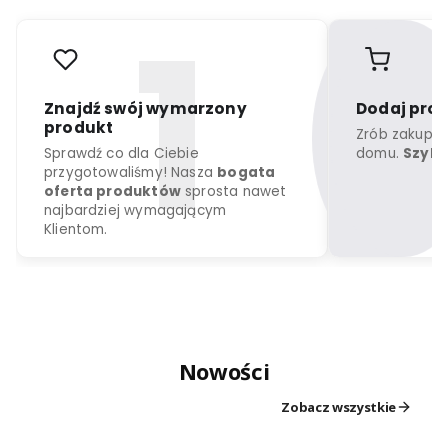
r
o
d
u
k
c
j
a
k
o
l
o
r
d
o
w
y
b
o
r
u
Nowości
Znajdź swój wymarzony
Dodaj
produkt
Zrób z
Zobacz wszystkie
Sprawdź co dla Ciebie
domu.
przygotowaliśmy! Nasza
bogata