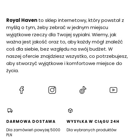
Royal Haven
to sklep internetowy, który powstał z
myślą o tym, żeby zebrać w jednym miejscu
wyjątkowe rzeczy dla Twojej sypialni. Wiemy, jak
ważna jest jakość oraz to, aby każdy mógł znaleźć
coś dla siebie, bez względu na swój budżet. W
naszej ofercie znajdziesz wszystko, co potrzebujesz,
aby stworzyć wyjątkowe i komfortowe miejsce do
życia.
(Otwiera
(Otwiera
(Otwiera
(Otwiera
się
się
się
się
w
w
w
w
nowej
nowej
nowej
nowej
karcie)
karcie)
karcie)
karcie)
DARMOWA DOSTAWA
WYSYŁKA W CIĄGU 24H
Dla zamówień powyżej 5000
Dla wybranych produktów
PLN