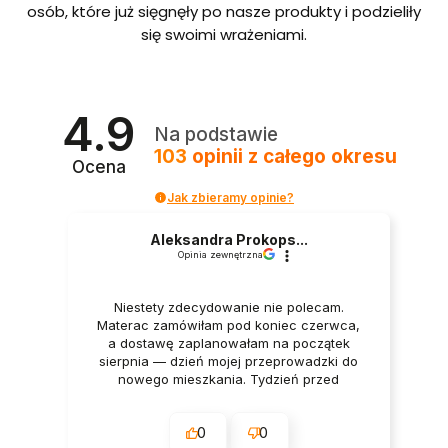
bordo
osób, które już sięgnęły po nasze produkty i podzieliły
we ze
się swoimi wrażeniami.
stelaże
m i
pojem
nikiem
Polska
4.9
produ
Na podstawie
kcja
103
opinii
z całego okresu
Ocena
Jak zbieramy opinie?
Aleksandra Prokops...
Opinia zewnętrzna
Niestety zdecydowanie nie polecam.
Materac zamówiłam pod koniec czerwca,
a dostawę zaplanowałam na początek
sierpnia — dzień mojej przeprowadzki do
nowego mieszkania. Tydzień przed
dostawą oraz w dniu dostawy wszystko
było potwierdzane przez firmę. Mimo to
0
0
godzinę przed planowanym terminem