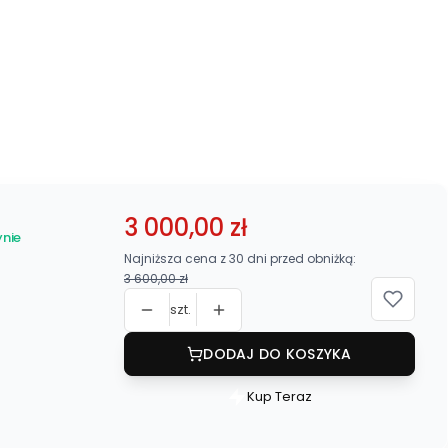
3 000,00 zł
nie
Najniższa cena z 30 dni przed obniżką:
3 600,00 zł
szt.
DODAJ DO KOSZYKA
Kup Teraz
Szybki
zakup