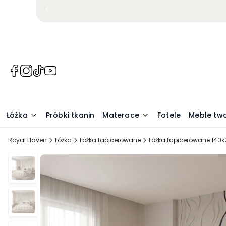
(Otwiera
(Otwiera
(Otwiera
(Otwiera
się
się
się
się
w
w
w
w
nowej
nowej
nowej
nowej
Łóżka
Próbki tkanin
Materace
Fotele
Meble tw
karcie)
karcie)
karcie)
karcie)
Royal Haven
Łóżka
Łóżka tapicerowane
Łóżka tapicerowane 140