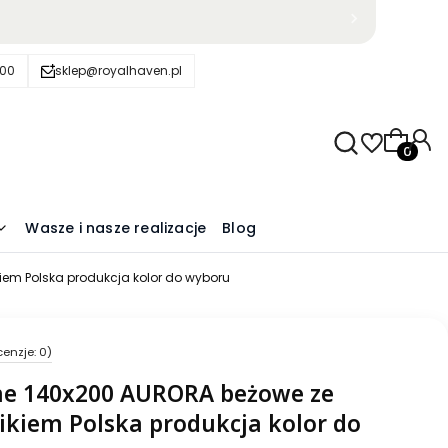
600
sklep@royalhaven.pl
Produkty
Wasze i nasze realizacje
Blog
iem Polska produkcja kolor do wyboru
cenzje: 0)
ne 140x200 AURORA beżowe ze
ikiem Polska produkcja kolor do