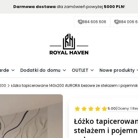
Darmowa dostawa
dla zamówień powyżej
5000 PLN
!
884 606 606
884 006 
arde
Dodatki do domu
OUTLET
Nowe produkty
x200
Łóżko tapicerowane 140x200 AURORA beżowe ze stelażem i pojemnik
5.00
(Oceny: 1 Re
Łóżko tapicerowa
stelażem i pojemn