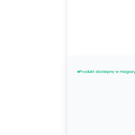
Metalowy 48 listew
Zobacz wszystkie
stelaże
Produkt dostepny w magazy