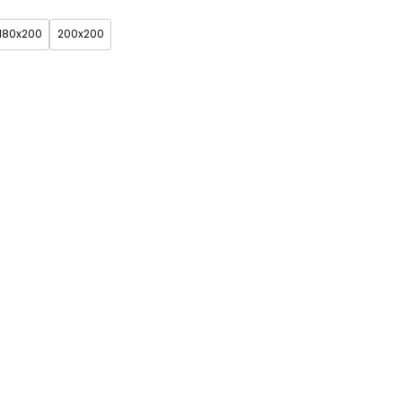
180x200
200x200
 (+150zł)
Grupa 3 (+200zł)
Grupa 4 (+250zł)
Zobacz wszystkie
kolory