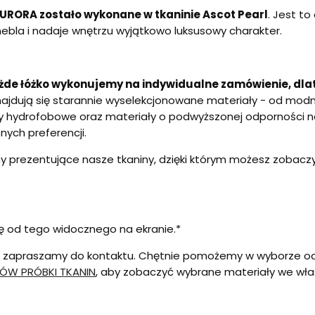
AURORA zostało wykonane w tkaninie Ascot Pearl
. Jest to
mebla i nadaje wnętrzu wyjątkowo luksusowy charakter.
żde łóżko wykonujemy na indywidualne zamówienie, dla
znajdują się starannie wyselekcjonowane materiały - od modn
niny hydrofobowe oraz materiały o podwyższonej odporności na
nych preferencji.
 prezentujące nasze tkaniny, dzięki którym możesz zobaczyć 
ię od tego widocznego na ekranie.*
u, zapraszamy do kontaktu. Chętnie pomożemy w wyborze odpo
ÓW PRÓBKI TKANIN
, aby zobaczyć wybrane materiały we wł