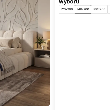
wyboru
120x200
140x200
160x200
*
tkanina
Grupa 1 (w cenie)
Grupa 2
*
kolor
*
Stelaż