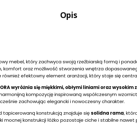
Opis
owy mebel, który zachwyca swoją rzeźbiarską formą i ponad
, komfort oraz możliwość stworzenia wnętrza dopasowanego 
również efektowny element aranżacji, który staje się centra
RA wyróżnia się miękkimi, obłymi liniami oraz wysoki
 harmonijną kompozycję inspirowaną współczesnym wzornict
nocześnie zachowując elegancki i nowoczesny charakter.
od tapicerowaną konstrukcją znajduje się
solidna rama
, któ
ęki mocnej konstrukcji łóżko pozostaje ciche i stabilne naw