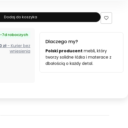
dla
produktu
Łóżko
Dodaj do koszyka
tapicerowane
140x200
-7d roboczych
AURORA
Dlaczego my?
beżowe
00 zł
- Kurier bez
ze
Polski producent
mebli, który
wniesienia
stelażem
tworzy solidne łóżka i materace z
dbałością o każdy detal.
i
pojemnikiem
Polska
produkcja
kolor
do
wyboru