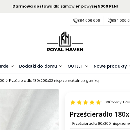
Darmowa dostawa
dla zamówień powyżej
5000 PLN
!
884 606 606
884 006 
arde
Dodatki do domu
OUTLET
Nowe produkty
200
Prześcieradło 180x200x32 nieprzemakalne z gumką
5.00
(Oceny: 1 Re
Prześcieradło 180
Prześcieradło 90x200 nieprzem