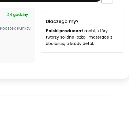
180x200x32
nieprzemakalne
24 godziny
z
Dlaczego my?
gumką
- Pocztex Punkty
Polski producent
mebli, który
tworzy solidne łóżka i materace z
dbałością o każdy detal.