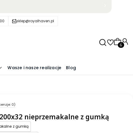
600
sklep@royalhaven.pl
Produkty
Wasze i nasze realizacje
Blog
cenzje: 0)
x200x32 nieprzemakalne z gumką
akalne z gumką