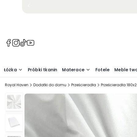
(Otwiera
(Otwiera
(Otwiera
(Otwiera
się
się
się
się
w
w
w
w
nowej
nowej
nowej
nowej
Łóżka
Próbki tkanin
Materace
Fotele
Meble tw
karcie)
karcie)
karcie)
karcie)
Royal Haven
Dodatki do domu
Prześcieradła
Prześcieradła 180x