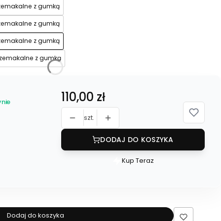
rzemakalne z gumką
rzemakalne z gumką
rzemakalne z gumką
rzemakalne z gumką
Cena
110,00 zł
nie
szt.
DODAJ DO KOSZYKA
Kup Teraz
Szybki
zakup
dla
produktu
Prześcieradło
Dodaj do koszyka