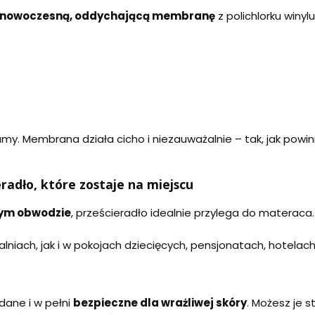
nowoczesną, oddychającą membranę
z polichlorku winyl
umy. Membrana działa cicho i niezauważalnie – tak, jak pow
adło, które zostaje na miejscu
łym obwodzie
, prześcieradło idealnie przylega do materaca. N
iach, jak i w pokojach dziecięcych, pensjonatach, hotelac
dane i w pełni
bezpieczne dla wrażliwej skóry
. Możesz je 