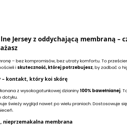
lne Jersey z oddychającą membraną – czy
ważasz
ronę – bez kompromisów, bez utraty komfortu. To prześcier
ościeli i
skuteczność, której potrzebujesz
, by zadbać o hi
 – kontakt, który koi skórę
ykonana z wysokogatunkowej dzianiny
100% bawełnianej
. 
o dotyku.
chowuje świeży wygląd nawet po wielu praniach. Dostosowuje s
nieceń.
ca, nieprzemakalna membrana