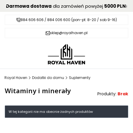
Darmowa dostawa
dla zamówień powyżej
5000 PLN
!
884 606 606 / 884 006 600 (pon-pt: 8-20 / sob 9-16)
sklep@royalhaven.pl
Royal Haven
Dodatki do domu
Suplementy
Witaminy i minerały
Produkty:
Brak
Lista produktów
W tej kategorii nie ma obecnie żadnych produktów