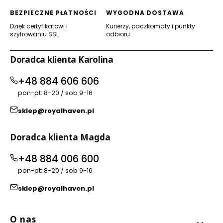
BEZPIECZNE PŁATNOŚCI
WYGODNA DOSTAWA
Dzięk certyfikatowi i
Kurierzy, paczkomaty i punkty
szyfrowaniu SSL
odbioru
Doradca klienta Karolina
+48 884 606 606
pon-pt: 8-20 / sob 9-16
sklep@royalhaven.pl
Doradca klienta Magda
+48 884 006 600
pon-pt: 8-20 / sob 9-16
sklep@royalhaven.pl
Linki w stopce
O nas