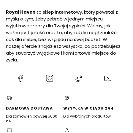
Royal Haven
to sklep internetowy, który powstał z
myślą o tym, żeby zebrać w jednym miejscu
wyjątkowe rzeczy dla Twojej sypialni. Wiemy, jak
ważna jest jakość oraz to, aby każdy mógł znaleźć
coś dla siebie, bez względu na swój budżet. W
naszej ofercie znajdziesz wszystko, co potrzebujesz,
aby stworzyć wyjątkowe i komfortowe miejsce do
życia.
(Otwiera
(Otwiera
(Otwiera
(Otwiera
się
się
się
się
w
w
w
w
nowej
nowej
nowej
nowej
karcie)
karcie)
karcie)
karcie)
DARMOWA DOSTAWA
WYSYŁKA W CIĄGU 24H
Dla zamówień powyżej 5000
Dla wybranych produktów
PLN