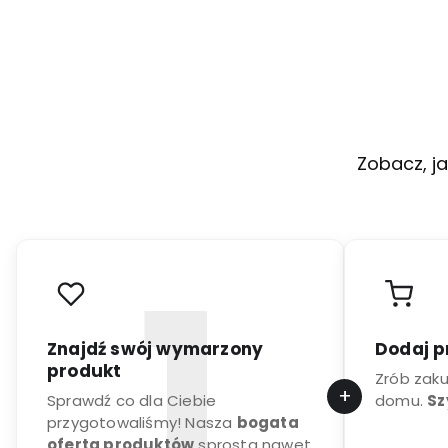
Zobacz, ja
Znajdź swój wymarzony
Dodaj p
produkt
Zrób zak
Sprawdź co dla Ciebie
domu.
Sz
przygotowaliśmy! Nasza
bogata
oferta produktów
sprosta nawet