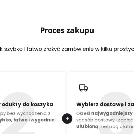
Proces zakupu
k szybko i łatwo złożyć zamówienie w kilku prosty
rodukty do koszyka
Wybierz dostawę i z
upy bez wychodzenia z
Określ
najwygodniejszy
ybko, łatwo i wygodnie
!
sposób dostawy i zapłać
ulubioną
metodą płatno