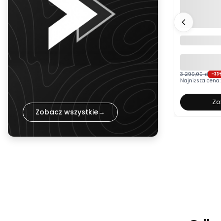
Łóżko tapi
BOSTON bia
pojemnikie
kolor do w
3 299,00 zł
-33
Najniższa cena:
Zo
Zobacz wszystkie
→