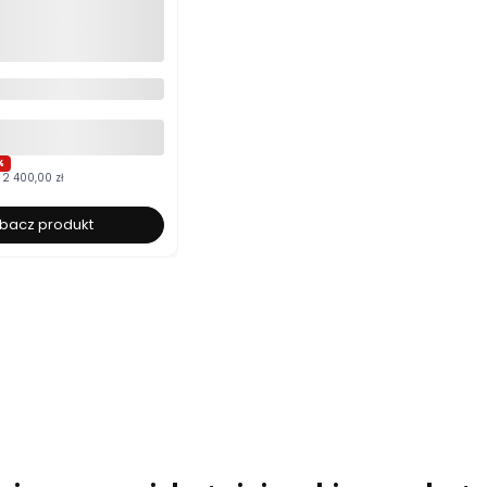
cerowane 120x200
łe ze stelażem i
m Polska produkcja
yboru
%
2 400,00 zł
bacz produkt