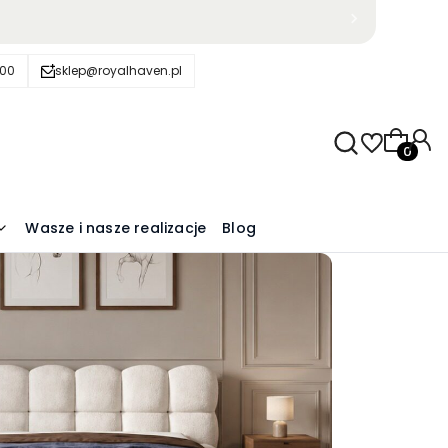
600
sklep@royalhaven.pl
Produkty
Wasze i nasze realizacje
Blog