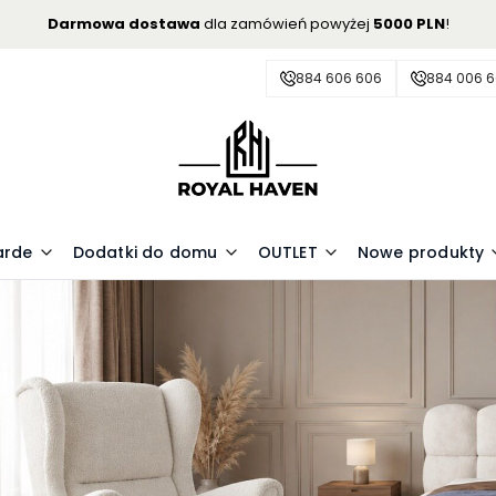
Darmowa dostawa
dla zamówień powyżej
5000 PLN
!
884 606 606
884 006 
arde
Dodatki do domu
OUTLET
Nowe produkty