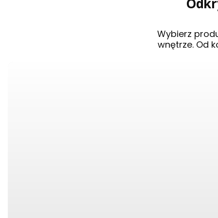
Odkry
Wybierz prod
wnętrze. Od k