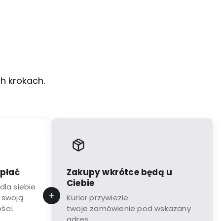
ch krokach.
apłać
Zakupy wkrótce będą u
Ciebie
dla siebie
 swoją
Kurier przywiezie
ści.
twoje zamówienie pod wskazany
adres.