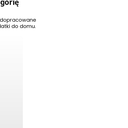
egorię
i dopracowane
datki do domu.