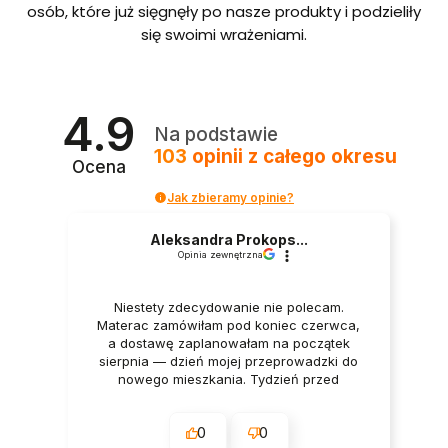
bordo
osób, które już sięgnęły po nasze produkty i podzieliły
we ze
się swoimi wrażeniami.
stelaże
m i
pojem
nikiem
Polska
4.9
produ
Na podstawie
kcja
103
opinii
z całego okresu
Ocena
Jak zbieramy opinie?
Aleksandra Prokops...
Opinia zewnętrzna
Niestety zdecydowanie nie polecam.
Materac zamówiłam pod koniec czerwca,
a dostawę zaplanowałam na początek
sierpnia — dzień mojej przeprowadzki do
nowego mieszkania. Tydzień przed
dostawą oraz w dniu dostawy wszystko
było potwierdzane przez firmę. Mimo to
0
0
godzinę przed planowanym terminem