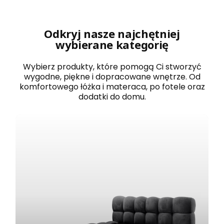
r
o
w
a
Odkryj nasze najchętniej
n
wybierane kategorię
e
1
2
Wybierz produkty, które pomogą Ci stworzyć
0
wygodne, piękne i dopracowane wnętrze. Od
x
komfortowego łóżka i materaca, po fotele oraz
2
dodatki do domu.
0
0
B
O
S
T
O
N
b
i
a
ł
e
z
e
s