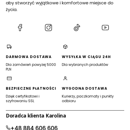
aby stworzyć wyjątkowe i komfortowe miejsce do
życia.
(Otwiera
(Otwiera
(Otwiera
(Otwiera
się
się
się
się
w
w
w
w
nowej
nowej
nowej
nowej
karcie)
karcie)
karcie)
karcie)
DARMOWA DOSTAWA
WYSYŁKA W CIĄGU 24H
Dla zamówień powyżej 5000
Dla wybranych produktów
PLN
BEZPIECZNE PŁATNOŚCI
WYGODNA DOSTAWA
Dzięk certyfikatowi i
Kurierzy, paczkomaty i punkty
szyfrowaniu SSL
odbioru
Doradca klienta Karolina
+48 884 606 606