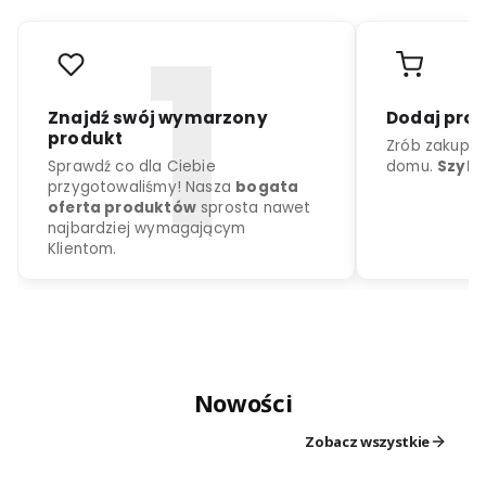
r
o
d
u
k
c
j
a
k
o
l
o
r
d
o
w
y
b
o
r
u
Nowości
Znajdź swój wymarzony
Dodaj
produkt
Zrób z
Zobacz wszystkie
Sprawdź co dla Ciebie
domu.
przygotowaliśmy! Nasza
bogata