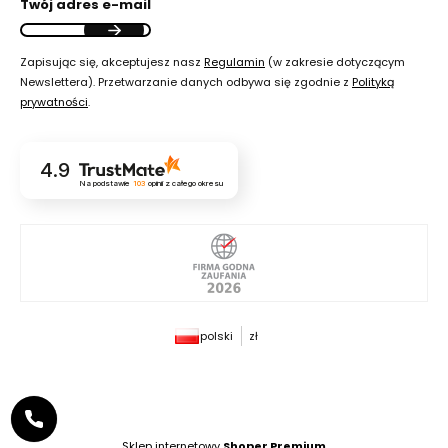
Twój adres e-mail
Zapisując się, akceptujesz nasz
Regulamin
(w zakresie dotyczącym
Newslettera). Przetwarzanie danych odbywa się zgodnie z
Polityką
prywatności
.
4.9
Na podstawie
103
opinii
z całego okresu
polski
zł
Sklep internetowy
Shoper Premium