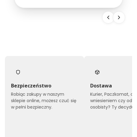
snu, ale również buduje wizerunek całego
obiektu. Dlatego...
Bezpieczeństwo
Dostawa
Robiąc zakupy w naszym
Kurier, Paczkomat, do
sklepie online, możesz czuć się
wniesieniem czy odbi
w pełni bezpieczny.
osobisty? Ty decyduje