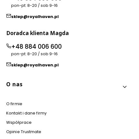
pon-pt: 8-20 / sob 9-16
sklep@royalhaven.pl
Doradca klienta Magda
+48 884 006 600
pon-pt: 8-20 / sob 9-16
sklep@royalhaven.pl
Linki w stopce
O nas
O firmie
Kontakt i dane firmy
Współprace
Opinie Trustmate