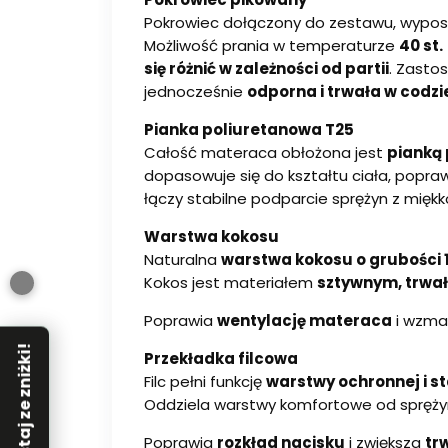
Pokrowiec dołączony do zestawu, wyposa
Możliwość prania w temperaturze
40 st.
się różnić w zależności od partii
. Zasto
jednocześnie
odporna i trwała w codz
Pianka poliuretanowa T25
Całość materaca obłożona jest
pianką 
dopasowuje się do kształtu ciała, popra
łączy stabilne podparcie sprężyn z miękko
Warstwa kokosu
Naturalna
warstwa kokosu o grubości 
Kokos jest materiałem
sztywnym, trwa
Poprawia
wentylację materaca
i wzmac
Skorzystaj ze zniżki!
Przekładka filcowa
Filc pełni funkcję
warstwy ochronnej i st
Oddziela warstwy komfortowe od sprężyn
Poprawia
rozkład nacisku
i zwiększa
tr