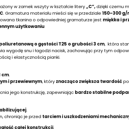
żony w zamek wszyty w kształcie litery
„C”,
dzięki czemu 
C
. Gramatura materiału mieści się w przedziale
150–300 g/
sowana tkanina o odpowiedniej gramaturze jest
miękka i p
iennym użytkowaniu
poliuretanową o gęstości T25
o grubości 3 cm
, która st
wia wygodę snu i łagodzi nacisk, zachowując przy tym odpow
ścią i elastycznością pianki.
1 cm
.
łym i przewiewnym
, który
znacząco zwiększa twardość
pow
nia jego konstrukcję, zapewniając
bardzo stabilne podpa
abilizującej
.
, chroniąc je przed
tarciem i uszkodzeniami mechaniczn
wałość całej konstrukcji
.