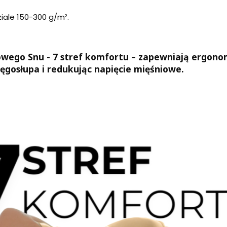
iale 150-300 g/m².
owego Snu -
7 stref komfortu
– zapewniają
ergonom
ęgosłupa i redukując napięcie mięśniowe.