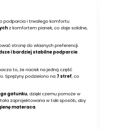
o podparcia i trwałego komfortu
wych
z komfortem pianek, co daje solidne,
wać stronę do własnych preferencji.
sze i bardziej stabilne podparcie
.
nacza to, że nacisk na jedną część
wo. Sprężyny podzielono na
7 stref
, co
ego gatunku
, dzięki czemu pomoże w
stała zaprojektowana w taki sposób, aby
gienę materaca
.