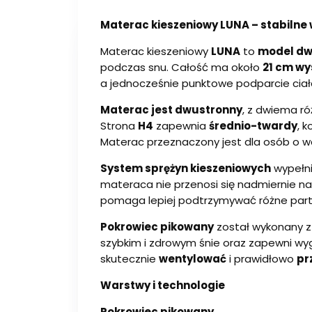
Materac kieszeniowy LUNA – stabilne 
Materac kieszeniowy
LUNA
to
model dw
podczas snu. Całość ma około
21 cm wy
a jednocześnie punktowe podparcie ciał
Materac jest dwustronny
, z dwiema r
Strona
H4
zapewnia
średnio-twardy
, 
Materac przeznaczony jest dla osób o 
System sprężyn kieszeniowych
wypełni
materaca nie przenosi się nadmiernie n
pomaga lepiej podtrzymywać różne partie
Pokrowiec pikowany
został wykonany z
szybkim i zdrowym śnie oraz zapewni wy
skutecznie
wentylować
i prawidłowo
pr
Warstwy i technologie
Pokrowiec pikowany