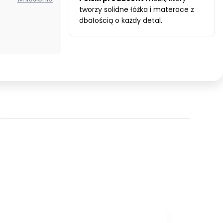
7
tworzy solidne łóżka i materace z
dbałością o każdy detal.
stref
wysokość
21cm