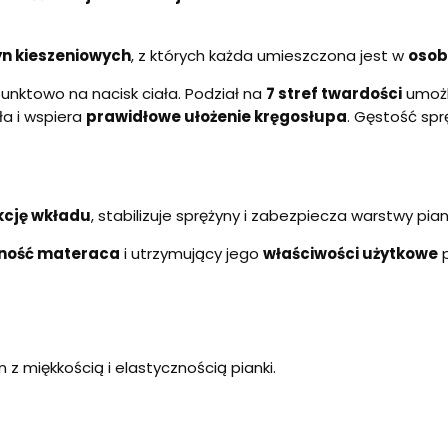
yn kieszeniowych
, z których każda umieszczona jest w
osob
punktowo na nacisk ciała. Podział na
7 stref twardości
umożl
ła i wspiera
prawidłowe ułożenie kręgosłupa
. Gęstość sp
kcję wkładu
, stabilizuje sprężyny i zabezpiecza warstwy pia
tność materaca
i utrzymujący jego
właściwości użytkowe
p
 z miękkością i elastycznością pianki.