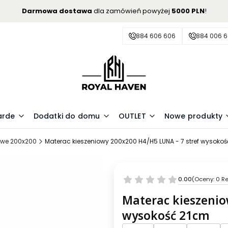
Darmowa dostawa
dla zamówień powyżej
5000 PLN
!
884 606 606
884 006 
arde
Dodatki do domu
OUTLET
Nowe produkty
owe 200x200
Materac kieszeniowy 200x200 H4/H5 LUNA - 7 stref wysoko
0.00
(Oceny: 0 Re
Materac kieszenio
wysokość 21cm