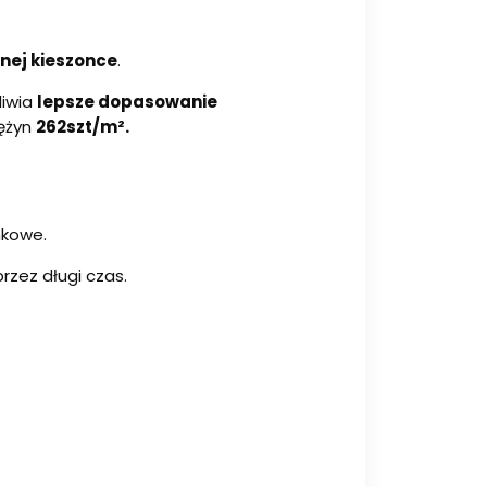
nej kieszonce
.
iwia
lepsze dopasowanie
rężyn
262szt/m².
nkowe.
rzez długi czas.