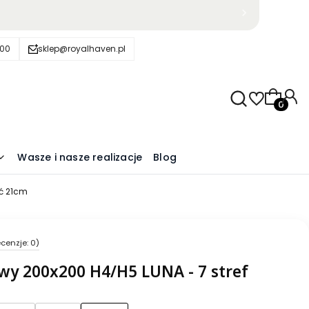
600
sklep@royalhaven.pl
Produkty
Wasze i nasze realizacje
Blog
ść 21cm
cenzje: 0)
wy 200x200 H4/H5 LUNA - 7 stref