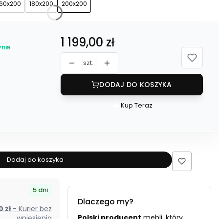
160x200
180x200
200x200
Cena
1 199,00 zł
nie
szt.
DODAJ DO KOSZYKA
Kup Teraz
Szybki
zakup
dla
produktu
Materac
Dodaj do koszyka
kieszeniowy
200x200
5 dni
H4/H5
Dlaczego my?
LUNA
00 zł
- Kurier bez
-
Polski producent
mebli, który
wniesienia