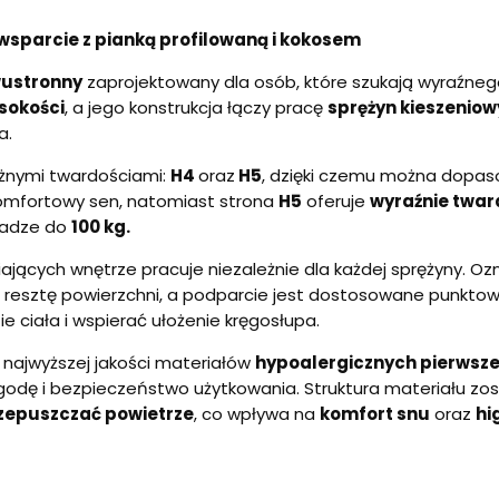
wsparcie z pianką profilowaną i kokosem
ustronny
zaprojektowany dla osób, które szukają wyraźneg
sokości
, a jego konstrukcja łączy pracę
sprężyn kieszenio
a.
óżnymi twardościami:
H4
oraz
H5
, dzięki czemu można dopaso
komfortowy sen, natomiast strona
H5
oferuje
wyraźnie tward
wadze do
100 kg.
ających wnętrze pracuje niezależnie dla każdej sprężyny. Oz
a resztę powierzchni, a podparcie jest dostosowane punkto
 ciała i wspierać ułożenie kręgosłupa.
 najwyższej jakości materiałów
hypoalergicznych pierwsz
godę i bezpieczeństwo użytkowania. Struktura materiału zo
zepuszczać powietrze
, co wpływa na
komfort snu
oraz
hi