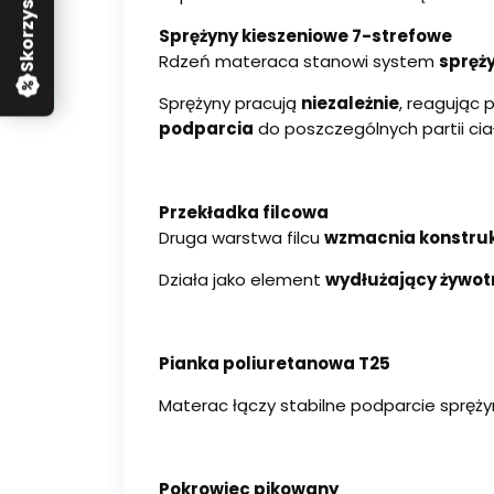
Sprężyny kieszeniowe 7-strefowe
Rdzeń materaca stanowi system
spręż
Sprężyny pracują
niezależnie
, reagując 
podparcia
do poszczególnych partii cia
Przekładka filcowa
Druga warstwa filcu
wzmacnia konstru
Działa jako element
wydłużający żywo
Pianka poliuretanowa T25
Materac łączy stabilne podparcie sprężyn
Pokrowiec pikowany