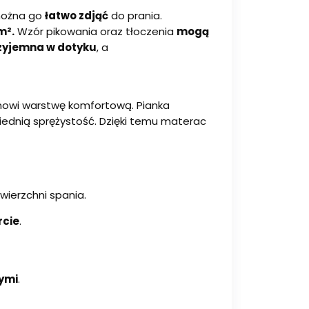
można go
łatwo zdjąć
do prania.
m².
Wzór pikowania oraz tłoczenia
mogą
rzyjemna w dotyku
, a
anowi warstwę komfortową. Pianka
iednią sprężystość. Dzięki temu materac
ierzchni spania.
rcie
.
ymi
.