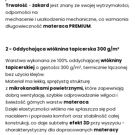
Trwałość
-
żakard
jest znany ze swojej wytrzymałości,
odporności na
mechacenie i uszkodzenia mechaniczne, co wzmacnia
długowieczność
materaca PREMIUM
.
2 - Oddychająca włóknina tapicerska 300 g/m²
Warstwa wykonana ze 100% oddychającej
włókniny
tapicerskiej
o gęstości 300 g/m², termicznie łączonej
bez użycia klejów.
Materiał ma lekką, sprężystą strukturę
z
mikrokanałkami powietrznymi,
które zapewniają
dobrą wentylację, szybkie odprowadzanie wilgoci i
świeżość górnych warstw
materaca
.
Dzięki elastyczności włókno nie spłaszcza się pod
naciskiem i poprawia komfort oraz stabilność całej
konstrukcji, co daje subtelny
efekt 3D
przy wyszyciu -
charakterystyczny dla dopracowanych
materacy