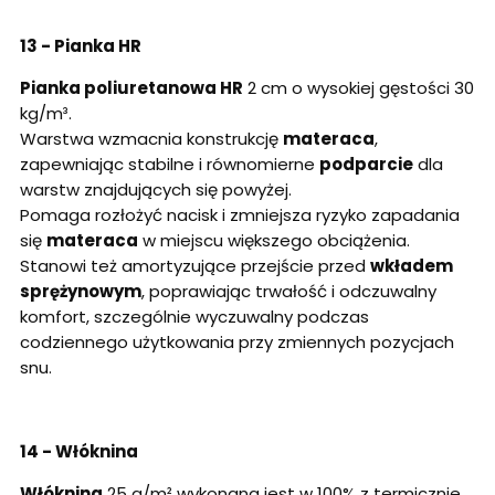
13 - Pianka HR
Pianka poliuretanowa HR
2 cm o wysokiej gęstości 30
kg/m³.
Warstwa wzmacnia konstrukcję
materaca
,
zapewniając stabilne i równomierne
podparcie
dla
warstw znajdujących się powyżej.
Pomaga rozłożyć nacisk i zmniejsza ryzyko zapadania
się
materaca
w miejscu większego obciążenia.
Stanowi też amortyzujące przejście przed
wkładem
sprężynowym
, poprawiając trwałość i odczuwalny
komfort, szczególnie wyczuwalny podczas
codziennego użytkowania przy zmiennych pozycjach
snu.
14 - Włóknina
Włóknina
25 g/m² wykonana jest w 100% z termicznie