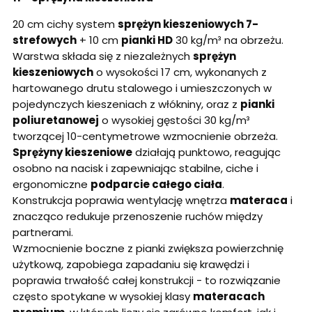
20 cm cichy system
sprężyn kieszeniowych 7-
strefowych
+ 10 cm
pianki HD
30 kg/m³ na obrzeżu.
Warstwa składa się z niezależnych
sprężyn
kieszeniowych
o wysokości 17 cm, wykonanych z
hartowanego drutu stalowego i umieszczonych w
pojedynczych kieszeniach z włókniny, oraz z
pianki
poliuretanowej
o wysokiej gęstości 30 kg/m³
tworzącej 10-centymetrowe wzmocnienie obrzeża.
Sprężyny kieszeniowe
działają punktowo, reagując
osobno na nacisk i zapewniając stabilne, ciche i
ergonomiczne
podparcie całego ciała
.
Konstrukcja poprawia wentylację wnętrza
materaca
i
znacząco redukuje przenoszenie ruchów między
partnerami.
Wzmocnienie boczne z pianki zwiększa powierzchnię
użytkową, zapobiega zapadaniu się krawędzi i
poprawia trwałość całej konstrukcji - to rozwiązanie
często spotykane w wysokiej klasy
materacach