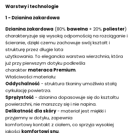
Warstwy i technologie
1 - Dzianina żakardowa
Dzianina żakardowa
(80%
bawełna
+ 20%
poliester
)
charakteryzuje się wysoką odpornością na rozciąganie i
ścieranie, dzięki czemu zachowuje swój kształt i
strukturę przez długie lata
użytkowania. To elegancka warstwa wierzchnia, która
już przy pierwszym dotyku podkreśla
charakter
materaca Premium
.
Właściwości materiału:
Oddychalność
- struktura tkaniny umożliwia stałą
cyrkulację powietrza.
Sprężystość
- dzianina dopasowuje się do kształtu
powierzchni, nie marszczy się i nie napina.
Delikatność dla skóry
- materiał jest miękki i
przyjemny w dotyku, zapewnia
komfortowy kontakt z ciałem, co sprzyja wysokiej
jakości
komfortowi snu
.