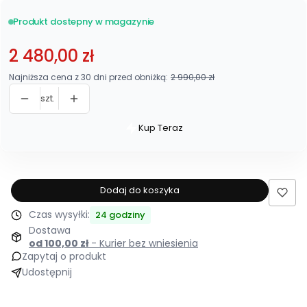
Produkt dostepny w magazynie
2 480,00 zł
Najniższa cena z 30 dni przed obniżką:
2 990,00 zł
szt.
Kup Teraz
Szybki
zakup
dla
produktu
Dodaj do koszyka
Materac
Czas wysyłki:
24 godziny
Hybrydowy
Dostawa
160x200
od 100,00 zł
- Kurier bez wniesienia
H4
Zapytaj o produkt
Średnio
Udostępnij
Twardy
Kieszeniowy