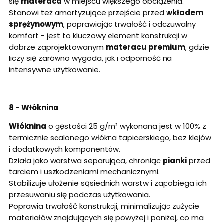
się
materaca
w miejscu większego obciążenia.
Stanowi też amortyzujące przejście przed
wkładem
sprężynowym
, poprawiając trwałość i odczuwalny
komfort - jest to kluczowy element konstrukcji w
dobrze zaprojektowanym
materacu premium
, gdzie
liczy się zarówno wygoda, jak i odporność na
intensywne użytkowanie.
8 - Włóknina
Włóknina
o gęstości 25 g/m² wykonana jest w 100% z
termicznie scalonego włókna tapicerskiego, bez klejów
i dodatkowych komponentów.
Działa jako warstwa separująca, chroniąc
pianki
przed
tarciem i uszkodzeniami mechanicznymi.
Stabilizuje ułożenie sąsiednich warstw i zapobiega ich
przesuwaniu się podczas użytkowania.
Poprawia trwałość konstrukcji, minimalizując zużycie
materiałów znajdujących się powyżej i poniżej, co ma