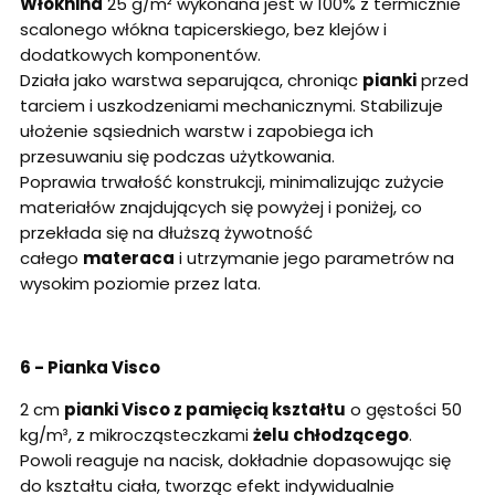
Włóknina
25 g/m² wykonana jest w 100% z termicznie
scalonego włókna tapicerskiego, bez klejów i
dodatkowych komponentów.
Działa jako warstwa separująca, chroniąc
pianki
przed
tarciem i uszkodzeniami mechanicznymi. Stabilizuje
ułożenie sąsiednich warstw i zapobiega ich
przesuwaniu się podczas użytkowania.
Poprawia trwałość konstrukcji, minimalizując zużycie
materiałów znajdujących się powyżej i poniżej, co
przekłada się na dłuższą żywotność
całego
materaca
i utrzymanie jego parametrów na
wysokim poziomie przez lata.
6 - Pianka Visco
2 cm
pianki Visco z pamięcią kształtu
o gęstości 50
kg/m³, z mikrocząsteczkami
żelu chłodzącego
.
Powoli reaguje na nacisk, dokładnie dopasowując się
do kształtu ciała, tworząc efekt indywidualnie