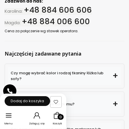
Zadzwoń do nas:
+48 884 606 606
Karolina:
+48 884 006 600
Magda:
Cena za połączenie wg stawek operatora.
Najczęściej zadawane pytania
Czy mogę wybrać kolor i rodzaj tkaniny łóżka lub
sofy?
Dodaj do koszyka
Czy kurier wnosi meble do domu?
Produkty w koszyku: 0. Zobacz szcz
Menu
Zaloguj się
Koszyk