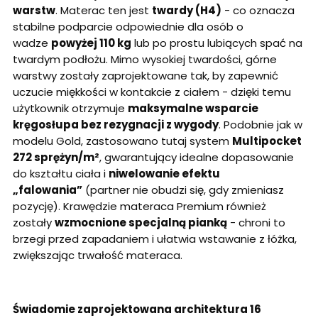
warstw
. Materac ten jest
twardy (H4)
- co oznacza
stabilne podparcie odpowiednie dla osób o
wadze
powyżej 110 kg
lub po prostu lubiących spać na
twardym podłożu. Mimo wysokiej twardości, górne
warstwy zostały zaprojektowane tak, by zapewnić
uczucie miękkości w kontakcie z ciałem - dzięki temu
użytkownik otrzymuje
maksymalne wsparcie
kręgosłupa bez rezygnacji z wygody
. Podobnie jak w
modelu Gold, zastosowano tutaj system
Multipocket
272 sprężyn/m²
, gwarantujący idealne dopasowanie
do kształtu ciała i
niwelowanie efektu
„falowania”
(partner nie obudzi się, gdy zmieniasz
pozycję). Krawędzie materaca Premium również
zostały
wzmocnione specjalną pianką
- chroni to
brzegi przed zapadaniem i ułatwia wstawanie z łóżka,
zwiększając trwałość materaca.
Świadomie zaprojektowana architektura 16