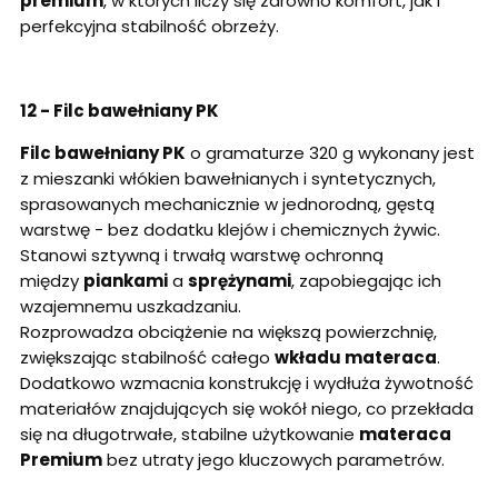
premium
, w których liczy się zarówno komfort, jak i
perfekcyjna stabilność obrzeży.
12 - Filc bawełniany PK
Filc bawełniany PK
o gramaturze 320 g wykonany jest
z mieszanki włókien bawełnianych i syntetycznych,
sprasowanych mechanicznie w jednorodną, gęstą
warstwę - bez dodatku klejów i chemicznych żywic.
Stanowi sztywną i trwałą warstwę ochronną
między
piankami
a
sprężynami
, zapobiegając ich
wzajemnemu uszkadzaniu.
Rozprowadza obciążenie na większą powierzchnię,
zwiększając stabilność całego
wkładu materaca
.
Dodatkowo wzmacnia konstrukcję i wydłuża żywotność
materiałów znajdujących się wokół niego, co przekłada
się na długotrwałe, stabilne użytkowanie
materaca
Premium
bez utraty jego kluczowych parametrów.