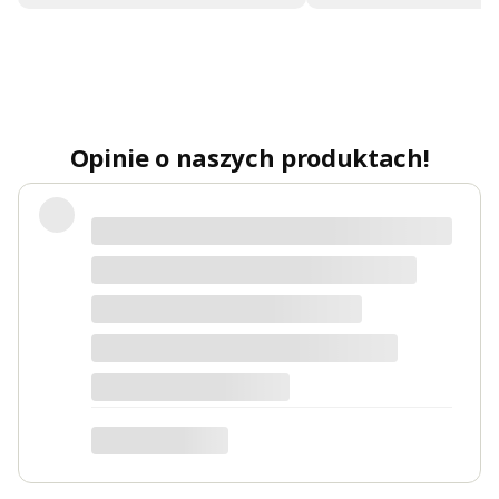
Opinie o naszych produktach!
Polecam
Maciej
dotyczy produktu: Łóżko tapicerowane 120x200
BOSTON białe ze stelażem i pojemnikiem Polska
produkcja kolor do wyboru