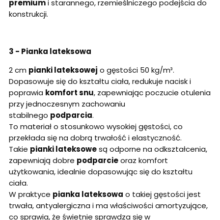
premium
i starannego, rzemieślniczego podejścia do
konstrukcji.
3 - Pianka lateksowa
2 cm
pianki lateksowej
o gęstości 50 kg/m³.
Dopasowuje się do kształtu ciała, redukuje nacisk i
poprawia
komfort snu
, zapewniając poczucie otulenia
przy jednoczesnym zachowaniu
stabilnego
podparcia
.
To materiał o stosunkowo wysokiej gęstości, co
przekłada się na dobrą trwałość i elastyczność.
Takie
pianki lateksowe
są odporne na odkształcenia,
zapewniają dobre
podparcie
oraz komfort
użytkowania, idealnie dopasowując się do kształtu
ciała.
W praktyce
pianka lateksowa
o takiej gęstości jest
trwała, antyalergiczna i ma właściwości amortyzujące,
co sprawia, że świetnie sprawdza się w