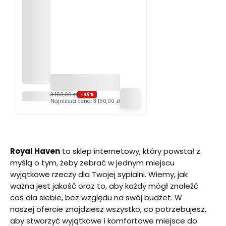
[OUTLE
3 150,00 zł
-46%
Najniższa cena:
3 150,00 zł
T]
Łóżko
tapicer
owane
180x20
0 ALMA
Royal Haven
to sklep internetowy, który powstał z
szare
myślą o tym, żeby zebrać w jednym miejscu
Zoya
12 ze
wyjątkowe rzeczy dla Twojej sypialni. Wiemy, jak
stelaże
ważna jest jakość oraz to, aby każdy mógł znaleźć
m i
coś dla siebie, bez względu na swój budżet. W
pojemn
ikiem
naszej ofercie znajdziesz wszystko, co potrzebujesz,
aby stworzyć wyjątkowe i komfortowe miejsce do