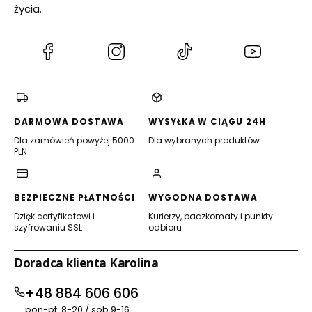
życia.
(Otwiera
(Otwiera
(Otwiera
(Otwiera
się
się
się
się
w
w
w
w
nowej
nowej
nowej
nowej
karcie)
karcie)
karcie)
karcie)
DARMOWA DOSTAWA
WYSYŁKA W CIĄGU 24H
Dla zamówień powyżej 5000
Dla wybranych produktów
PLN
BEZPIECZNE PŁATNOŚCI
WYGODNA DOSTAWA
Dzięk certyfikatowi i
Kurierzy, paczkomaty i punkty
szyfrowaniu SSL
odbioru
Doradca klienta Karolina
+48 884 606 606
pon-pt: 8-20 / sob 9-16