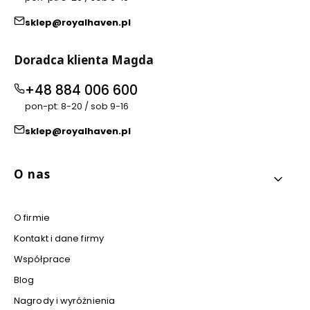
sklep@royalhaven.pl
Doradca klienta Magda
+48 884 006 600
pon-pt: 8-20 / sob 9-16
sklep@royalhaven.pl
Linki w stopce
O nas
O firmie
Kontakt i dane firmy
Współprace
Blog
Nagrody i wyróżnienia