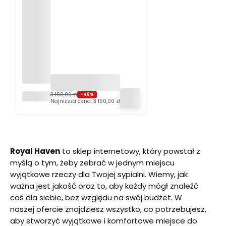
[OUTLE
3 150,00 zł
-46%
Najniższa cena:
3 150,00 zł
T]
Łóżko
tapicer
owane
180x20
0 ALMA
Royal Haven
to sklep internetowy, który powstał z
szare
myślą o tym, żeby zebrać w jednym miejscu
Zoya
12 ze
wyjątkowe rzeczy dla Twojej sypialni. Wiemy, jak
stelaże
ważna jest jakość oraz to, aby każdy mógł znaleźć
m i
coś dla siebie, bez względu na swój budżet. W
pojemn
ikiem
naszej ofercie znajdziesz wszystko, co potrzebujesz,
aby stworzyć wyjątkowe i komfortowe miejsce do