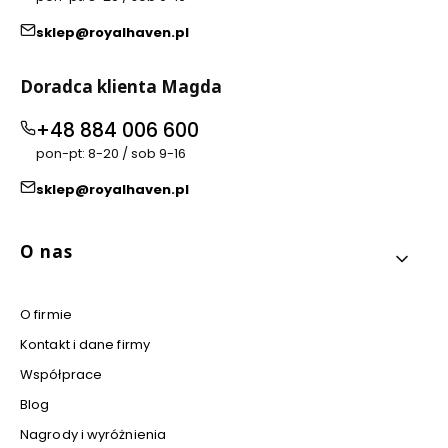
sklep@royalhaven.pl
Doradca klienta Magda
+48 884 006 600
pon-pt: 8-20 / sob 9-16
sklep@royalhaven.pl
Linki w stopce
O nas
O firmie
Kontakt i dane firmy
Współprace
Blog
Nagrody i wyróżnienia