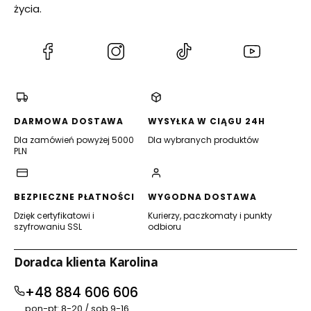
życia.
(Otwiera
(Otwiera
(Otwiera
(Otwiera
się
się
się
się
w
w
w
w
nowej
nowej
nowej
nowej
karcie)
karcie)
karcie)
karcie)
DARMOWA DOSTAWA
WYSYŁKA W CIĄGU 24H
Dla zamówień powyżej 5000
Dla wybranych produktów
PLN
BEZPIECZNE PŁATNOŚCI
WYGODNA DOSTAWA
Dzięk certyfikatowi i
Kurierzy, paczkomaty i punkty
szyfrowaniu SSL
odbioru
Doradca klienta Karolina
+48 884 606 606
pon-pt: 8-20 / sob 9-16