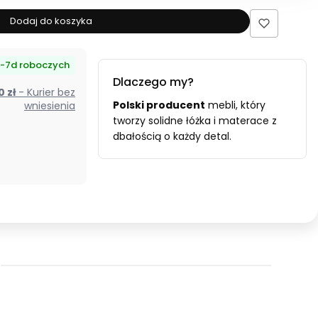
produktu
Łóżko
Dodaj do koszyka
tapicerowane
200x200
-7d roboczych
AMIRA
Dlaczego my?
beżowe
00 zł
- Kurier bez
ze
Polski producent
mebli, który
wniesienia
stelażem
tworzy solidne łóżka i materace z
dbałością o każdy detal.
i
pojemnikiem
Polska
produkcja
kolor
do
wyboru