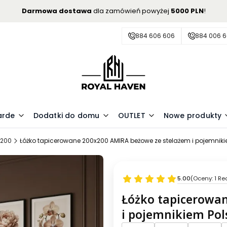
Darmowa dostawa
dla zamówień powyżej
5000 PLN
!
884 606 606
884 006 
arde
Dodatki do domu
OUTLET
Nowe produkty
x200
Łóżko tapicerowane 200x200 AMIRA beżowe ze stelażem i pojemniki
5.00
(Oceny: 1 Re
Łóżko tapicerowa
i pojemnikiem Pol