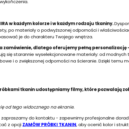
o wykończenia.
IRA w każdym kolorze i w każdym rodzaju tkaniny.
Dyspon
elwety, po materiały o podwyższonej odporności i właściwośc
opasować je do charakteru Twojego wnętrza
.
 zamówienie, dlatego oferujemy pełną personalizację - 
ują się starannie wyselekcjonowane materiały: od modnych tk
bowe i o zwiększonej odporności na ścieranie. Dzięki temu 
próbkami tkanin udostępniamy filmy, które pozwalają zo
.
się od tego widocznego na ekranie.
u, zapraszamy do kontaktu - zapewnimy profesjonalne dorad
tać z opcji
ZAMÓW PRÓBKI TKANIN
, aby ocenić kolor i str