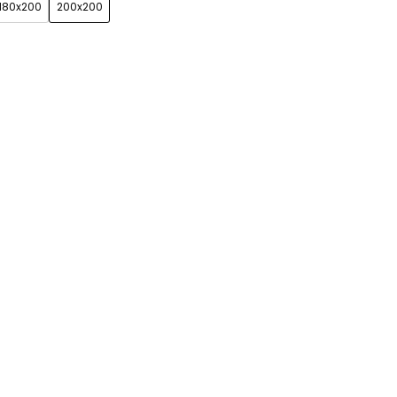
180x200
200x200
 (+150zł)
Grupa 3 (+200zł)
Grupa 4 (+250zł)
Zobacz wszystkie
kolory