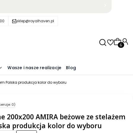
600
sklep@royalhaven.pl
Produkty
Wasze i nasze realizacje
Blog
em Polska produkcja kolor do wyboru
cenzje: 0)
ne 200x200 AMIRA beżowe ze stelażem
ska produkcja kolor do wyboru