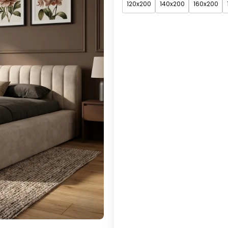
120x200
140x200
160x200
*
tkanina
Grupa 1 (w cenie)
Grupa 2
*
kolor
*
Stelaż