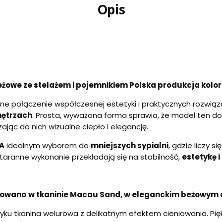
Opis
żowe ze stelażem i pojemnikiem Polska produkcja kolo
ne połączenie współczesnej estetyki i praktycznych rozwią
nętrzach
. Prosta, wyważona forma sprawia, że model ten do
ając do nich wizualne ciepło i elegancję.
A
idealnym wyborem do
mniejszych sypialni
, gdzie liczy s
staranne wykonanie przekładają się na stabilność,
estetykę 
ntowano
w tkaninie Macau Sand, w eleganckim beżowym 
ku tkanina welurowa z delikatnym efektem cieniowania. Pięk