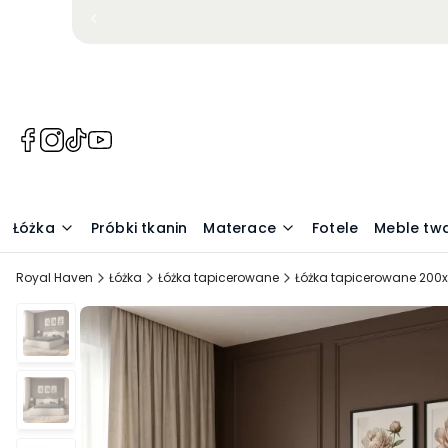
(Otwiera
(Otwiera
(Otwiera
(Otwiera
się
się
się
się
w
w
w
w
nowej
nowej
nowej
nowej
Łóżka
Próbki tkanin
Materace
Fotele
Meble tw
karcie)
karcie)
karcie)
karcie)
Royal Haven
Łóżka
Łóżka tapicerowane
Łóżka tapicerowane 200