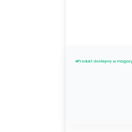
Metalowy 48 listew
Zobacz wszystkie
stelaże
Produkt dostepny w magazy