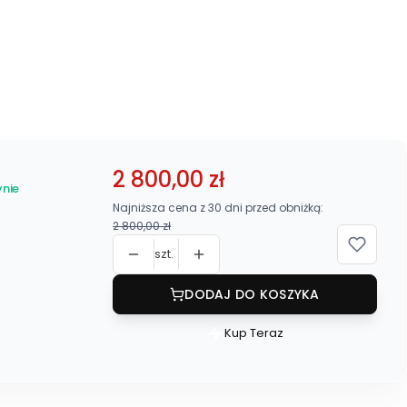
2 800,00 zł
nie
Najniższa cena z 30 dni przed obniżką:
2 800,00 zł
szt.
DODAJ DO KOSZYKA
Kup Teraz
Szybki
zakup
dla