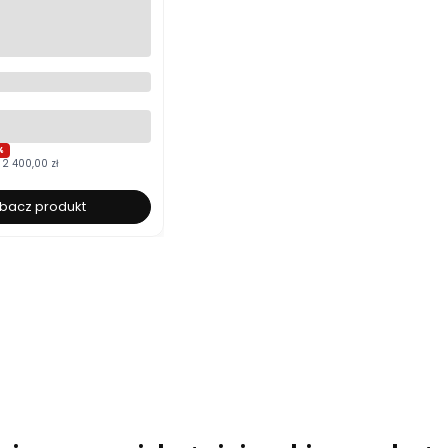
cerowane 120x200
łe ze stelażem i
m Polska produkcja
yboru
%
2 400,00 zł
bacz produkt