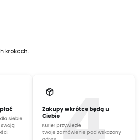
ch krokach.
apłać
Zakupy wkrótce będą u
Ciebie
dla siebie
 swoją
Kurier przywiezie
ści.
twoje zamówienie pod wskazany
adres.