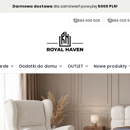
Darmowa dostawa
dla zamówień powyżej
5000 PLN
!
884 606 606
884 006 
arde
Dodatki do domu
OUTLET
Nowe produkty