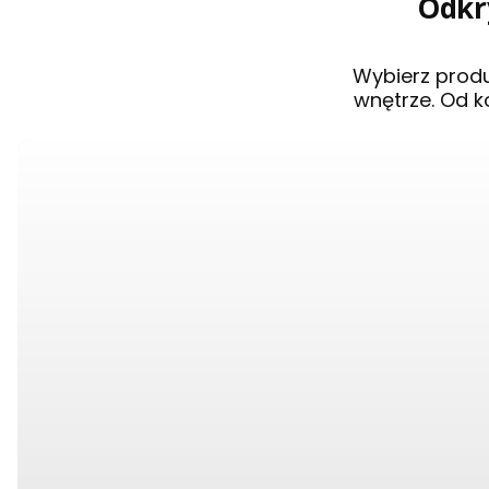
Odkry
Wybierz prod
wnętrze. Od k