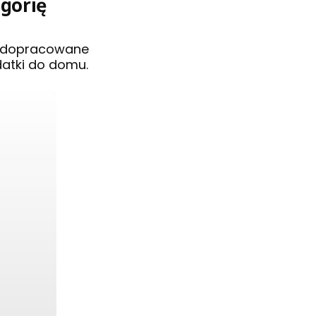
egorię
i dopracowane
datki do domu.