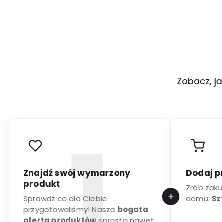
Zobacz, ja
Znajdź swój wymarzony
Dodaj p
produkt
Zrób zak
Sprawdź co dla Ciebie
domu.
Sz
przygotowaliśmy! Nasza
bogata
oferta produktów
sprosta nawet