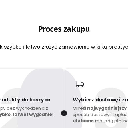
Proces zakupu
k szybko i łatwo złożyć zamówienie w kilku prosty
rodukty do koszyka
Wybierz dostawę i z
upy bez wychodzenia z
Określ
najwygodniejszy
ybko, łatwo i wygodnie
!
sposób dostawy i zapłać
ulubioną
metodą płatno