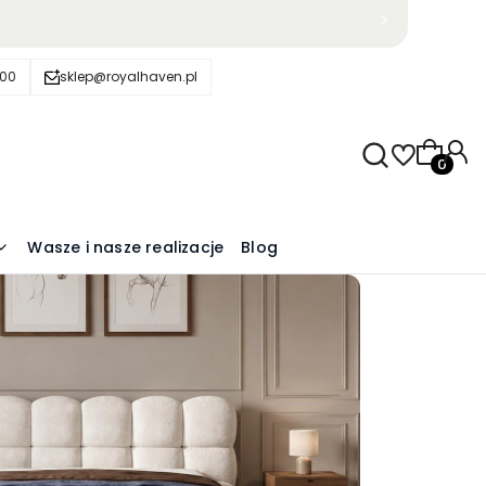
600
sklep@royalhaven.pl
Produkty
Wasze i nasze realizacje
Blog