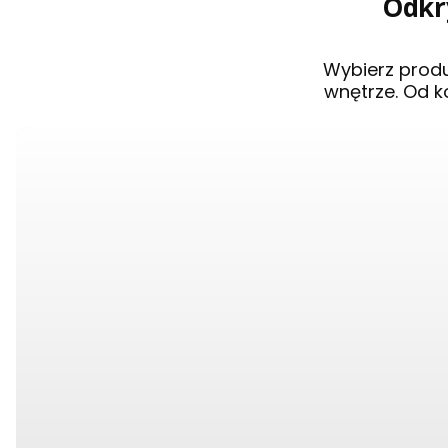
Odkry
Wybierz prod
wnętrze. Od k