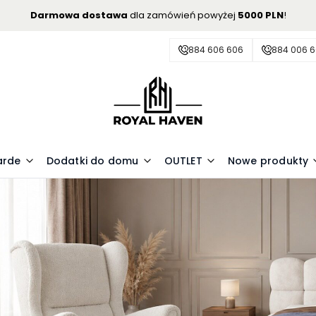
Darmowa dostawa
dla zamówień powyżej
5000 PLN
!
884 606 606
884 006 
arde
Dodatki do domu
OUTLET
Nowe produkty