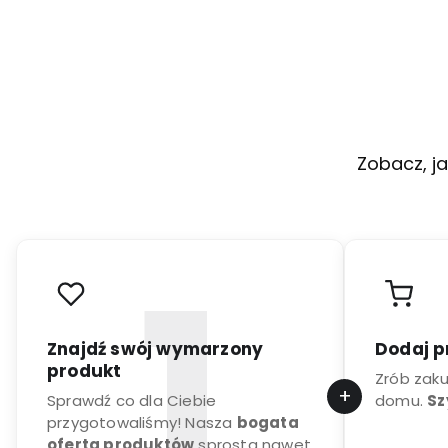
Zobacz, ja
Znajdź swój wymarzony
Dodaj p
produkt
Zrób zak
Sprawdź co dla Ciebie
domu.
Sz
przygotowaliśmy! Nasza
bogata
oferta produktów
sprosta nawet