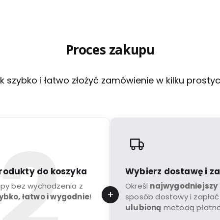
Proces zakupu
k szybko i łatwo złożyć zamówienie w kilku prosty
rodukty do koszyka
Wybierz dostawę i z
upy bez wychodzenia z
Określ
najwygodniejszy
ybko, łatwo i wygodnie
!
sposób dostawy i zapłać
ulubioną
metodą płatno