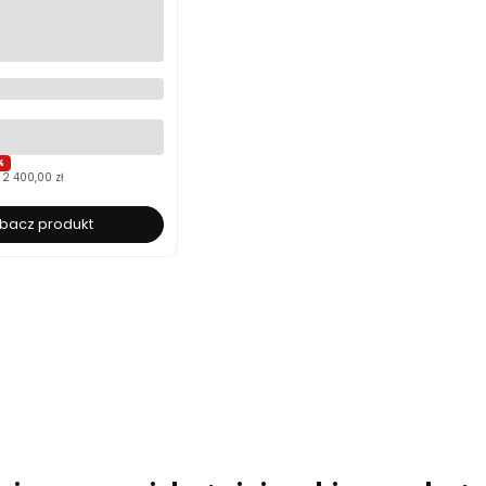
cerowane 120x200
łe ze stelażem i
m Polska produkcja
yboru
%
2 400,00 zł
bacz produkt