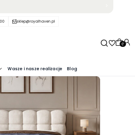
600
sklep@royalhaven.pl
Produkty
Wasze i nasze realizacje
Blog