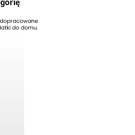
egorię
i dopracowane
datki do domu.