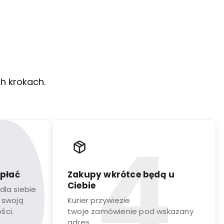
ch krokach.
apłać
Zakupy wkrótce będą u
Ciebie
dla siebie
 swoją
Kurier przywiezie
ści.
twoje zamówienie pod wskazany
adres.