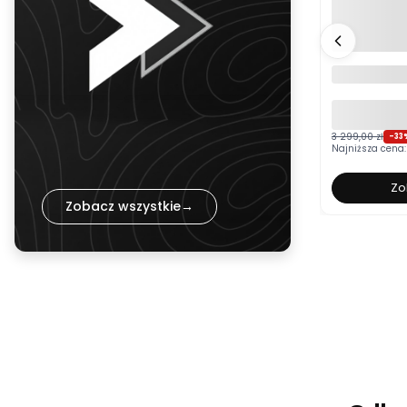
Łóżko tapi
BOSTON bia
pojemnikie
kolor do w
3 299,00 zł
-33
Najniższa cena:
Zo
Zobacz wszystkie
→