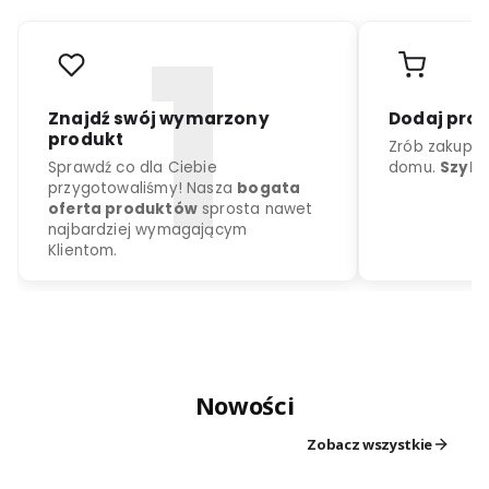
r
o
d
u
k
c
j
a
k
o
l
o
r
d
o
w
y
b
o
r
u
Nowości
Znajdź swój wymarzony
Dodaj
produkt
Zrób z
Zobacz wszystkie
Sprawdź co dla Ciebie
domu.
przygotowaliśmy! Nasza
bogata