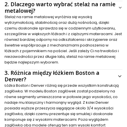
2.
Dlaczego warto wybrać stelaż na ramie
metalowej?
Stelaż na ramie metalowej wyróżnia się wysoką
wytrzymałością, stabilnością oraz dużą nośnością, dzięki
czemu doskonale sprawdza się w codziennym użytkowaniu,
szczególnie w większych łóżkach i z cięższymi materacami. Jest
również bardziej odporny na odkształcenia i skrzypienie oraz
świetnie współpracuje z mechanizmami podnoszenia w
łóżkach z pojemnikiem na pościel. Jeśli zależy Ci na trwałości i
niezawodności przez długie lata, stelaż na ramie metalowej
będzie najlepszym wyborem.
3.
Różnica między łóżkiem Boston a
Denver?
Łóżka Boston i Denver różnią się przede wszystkim konstrukcją
zagłówka. W modelu Boston zagłówek został podzielony na
równe segmenty umieszczone w połowie jego wysokości, co
nadaje mu klasyczny i harmonijny wygląd. Z kolei Denver
posiada wyższe przeszycia sięgające około 3/4 wysokości
zagłówka, dzięki czemu prezentuje się smuklej i doskonale
komponuje się z wysokimi materacami. Poza wyglądem
zagłówka oba modele oferują ten sam wysoki komfort