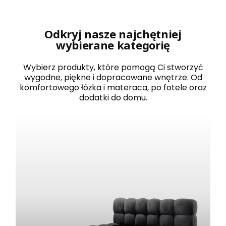
r
o
w
a
Odkryj nasze najchętniej
n
wybierane kategorię
e
1
2
Wybierz produkty, które pomogą Ci stworzyć
0
wygodne, piękne i dopracowane wnętrze. Od
x
komfortowego łóżka i materaca, po fotele oraz
2
dodatki do domu.
0
0
B
O
S
T
O
N
b
i
a
ł
e
z
e
s