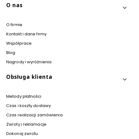
Linki w stopce
O nas
O firmie
Kontakt i dane firmy
Współprace
Blog
Nagrody i wyróżnienia
Obsługa klienta
Metody płatności
Czas i koszty dostawy
Czas realizacji zamówienia
Zwroty i reklamacje
Dokonaj zwrotu