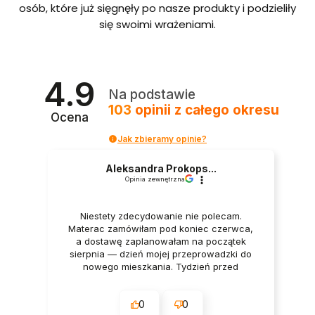
bordo
osób, które już sięgnęły po nasze produkty i podzieliły
we ze
się swoimi wrażeniami.
stelaże
m i
pojem
nikiem
Polska
4.9
produ
Na podstawie
kcja
103
opinii
z całego okresu
Ocena
Jak zbieramy opinie?
Aleksandra Prokops...
Opinia zewnętrzna
Niestety zdecydowanie nie polecam.
Materac zamówiłam pod koniec czerwca,
a dostawę zaplanowałam na początek
sierpnia — dzień mojej przeprowadzki do
nowego mieszkania. Tydzień przed
dostawą oraz w dniu dostawy wszystko
było potwierdzane przez firmę. Mimo to
0
0
godzinę przed planowanym terminem