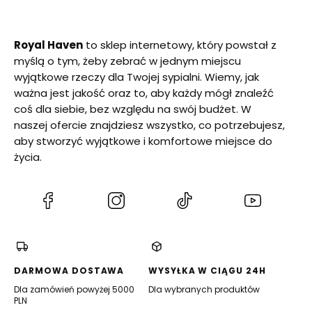
Royal Haven
to sklep internetowy, który powstał z
myślą o tym, żeby zebrać w jednym miejscu
wyjątkowe rzeczy dla Twojej sypialni. Wiemy, jak
ważna jest jakość oraz to, aby każdy mógł znaleźć
coś dla siebie, bez względu na swój budżet. W
naszej ofercie znajdziesz wszystko, co potrzebujesz,
aby stworzyć wyjątkowe i komfortowe miejsce do
życia.
(Otwiera
(Otwiera
(Otwiera
(Otwiera
się
się
się
się
w
w
w
w
nowej
nowej
nowej
nowej
karcie)
karcie)
karcie)
karcie)
DARMOWA DOSTAWA
WYSYŁKA W CIĄGU 24H
Dla zamówień powyżej 5000
Dla wybranych produktów
PLN