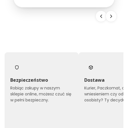
snu, ale również buduje wizerunek całego
obiektu. Dlatego...
Bezpieczeństwo
Dostawa
Robiąc zakupy w naszym
Kurier, Paczkomat, do
sklepie online, możesz czuć się
wniesieniem czy odbi
w pełni bezpieczny.
osobisty? Ty decyduje