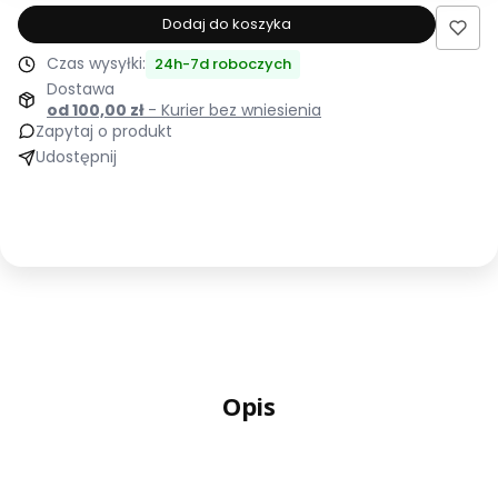
produktu
Dodaj do koszyka
Łóżko
Czas wysyłki:
24h-7d roboczych
tapicerowane
Dostawa
180x200
od 100,00 zł
- Kurier bez wniesienia
AMORE
Zapytaj o produkt
białe
Udostępnij
ze
stelażem
i
pojemnikiem
Polska
produkcja
kolor
do
wyboru
Opis