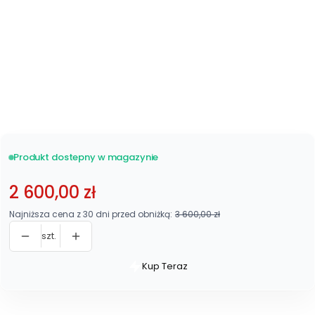
Metalowy 48 listew
Zobacz wszystkie
stelaże
Produkt dostepny w magazynie
2 600,00 zł
Najniższa cena z 30 dni przed obniżką:
3 600,00 zł
szt.
Kup Teraz
Szybki
zakup
dla