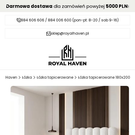
Darmowa dostawa
dla zamówień powyżej
5000 PLN
!
884 606 606 / 884 006 600 (pon-pt: 8-20 / sob 9-16)
sklep@royalhaven.pl
yal Haven
Łóżka
Łóżka tapicerowane
Łóżka tapicerowane 180x200