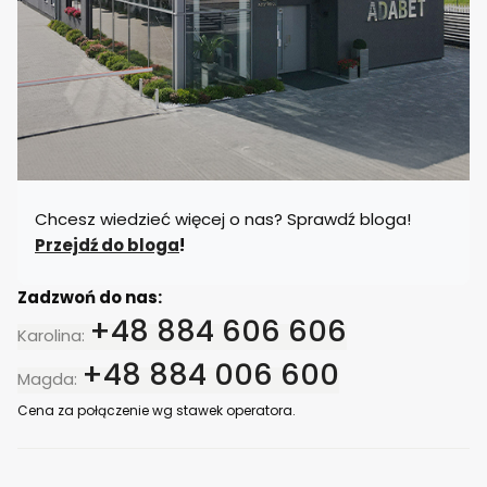
r
u
Chcesz wiedzieć więcej o nas? Sprawdź bloga!
Przejdź do bloga
!
Zadzwoń do nas:
+48 884 606 606
Karolina:
+48 884 006 600
Magda:
Cena za połączenie wg stawek operatora.