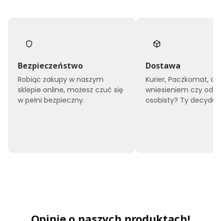
t
a
p
i
c
e
r
o
Bezpieczeństwo
Dostawa
w
Robiąc zakupy w naszym
Kurier, Paczkomat, do
a
sklepie online, możesz czuć się
wniesieniem czy odbi
n
e
w pełni bezpieczny.
osobisty? Ty decyduje
1
4
0
x
2
0
0
F
A
R
O
b
e
ż
Opinie o naszych produktach!