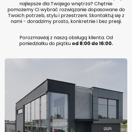
P
najlepsze dla Twojego wnętrza? Chętnie
o
pomożemy Ci wybrać rozwiązanie dopasowane do
l
Twoich potrzeb, stylu i przestrzeni. Skontaktuj się z
s
k
nami - doradzimy prosto, konkretnie i bez presji.
a
p
r
Porozmawiaj z naszą obsługą klienta. Od
o
poniedziałku do piątku
od 8:00 do 16:00.
d
u
k
c
j
a
,
k
o
l
o
r
d
o
w
y
b
o