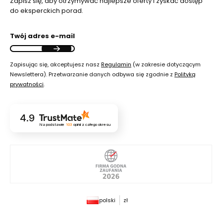
Zapisz się, aby otrzymywać najlepsze oferty i zyskać dostęp
do eksperckich porad.
Twój adres e-mail
Zapisując się, akceptujesz nasz
Regulamin
(w zakresie dotyczącym
Newslettera). Przetwarzanie danych odbywa się zgodnie z
Polityką
prywatności
.
4.9
Na podstawie
103
opinii
z całego okresu
polski
zł