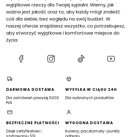
wyjątkowe rzeczy dla Twojej sypialni. Wiemy, jak
ważna jest jakość oraz to, aby każdy mógł znaleźć
coś dla siebie, bez względu na swój budżet. W
naszej ofercie znajdziesz wszystko, co potrzebujesz,
aby stworzyć wyjątkowe i komfortowe miejsce do
życia.
(Otwiera
(Otwiera
(Otwiera
(Otwiera
się
się
się
się
w
w
w
w
nowej
nowej
nowej
nowej
karcie)
karcie)
karcie)
karcie)
DARMOWA DOSTAWA
WYSYŁKA W CIĄGU 24H
Dla zamówień powyżej 5000
Dla wybranych produktów
PLN
BEZPIECZNE PŁATNOŚCI
WYGODNA DOSTAWA
Dzięk certyfikatowi i
Kurierzy, paczkomaty i punkty
szyfrowaniu SSL
odbioru