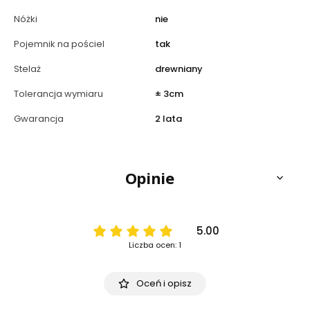
Nóżki
nie
Pojemnik na pościel
tak
Stelaż
drewniany
Tolerancja wymiaru
± 3cm
Gwarancja
2 lata
Opinie
5.00
Liczba ocen: 1
Oceń i opisz