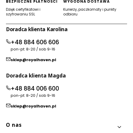
BEZPIECZNE PŁATNOŚCI
WYGODNA DOSTAWA
Dzięk certyfikatowi i
Kurierzy, paczkomaty i punkty
szyfrowaniu SSL
odbioru
Doradca klienta Karolina
+48 884 606 606
pon-pt: 8-20 / sob 9-16
sklep@royalhaven.pl
Doradca klienta Magda
+48 884 006 600
pon-pt: 8-20 / sob 9-16
sklep@royalhaven.pl
Linki w stopce
O nas