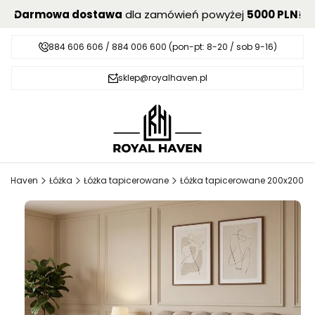
Darmowa dostawa
dla zamówień powyżej
5000 PLN
!
884 606 606 / 884 006 600 (pon-pt: 8-20 / sob 9-16)
sklep@royalhaven.pl
al Haven
Łóżka
Łóżka tapicerowane
Łóżka tapicerowane 200x200