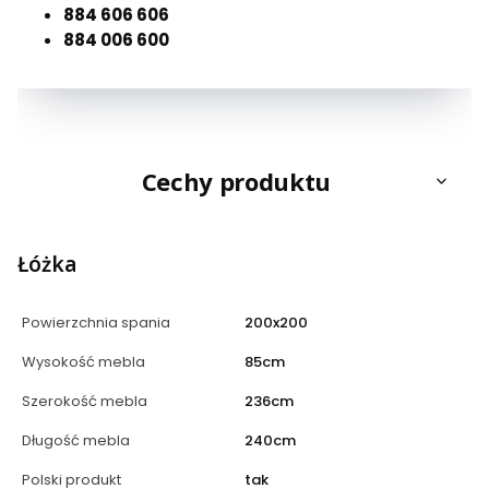
884 606 606
884 006 600
Cechy produktu
Łóżka
Powierzchnia spania
200x200
Wysokość mebla
85cm
Szerokość mebla
236cm
Długość mebla
240cm
Polski produkt
tak