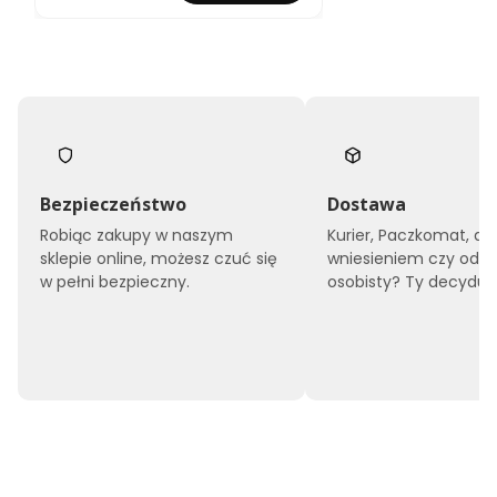
ż
k
o
t
a
p
i
c
e
r
o
Bezpieczeństwo
Dostawa
w
Robiąc zakupy w naszym
Kurier, Paczkomat, do
a
sklepie online, możesz czuć się
wniesieniem czy odbi
n
e
w pełni bezpieczny.
osobisty? Ty decyduje
1
4
0
x
2
0
0
O
R
L
A