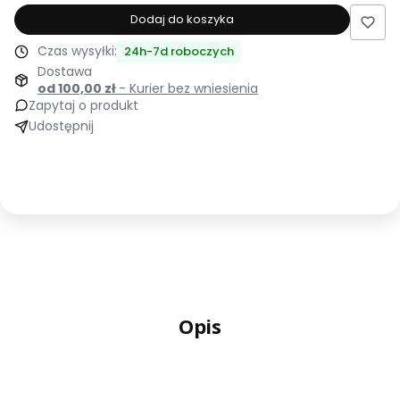
produktu
Dodaj do koszyka
Łóżko
Czas wysyłki:
24h-7d roboczych
tapicerowane
Dostawa
200x200
od 100,00 zł
- Kurier bez wniesienia
DALLAS
Zapytaj o produkt
beżowe
Udostępnij
ze
stelażem
i
pojemnikiem
Polska
produkcja
kolor
do
wyboru
Opis