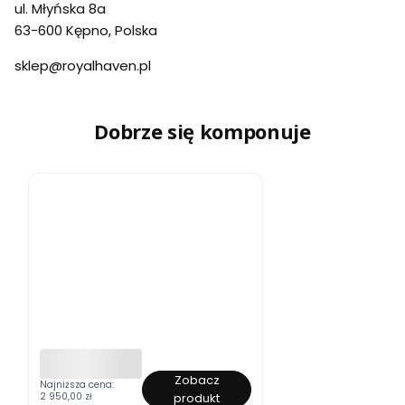
ul. Młyńska 8a
63-600 Kępno, Polska
sklep@royalhaven.pl
Dobrze się komponuje
Zobacz
Ł
Najniższa cena:
2 950,00 zł
produkt
ó