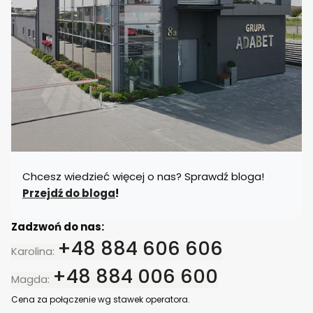
w
y
b
o
r
u
Chcesz wiedzieć więcej o nas? Sprawdź bloga!
Przejdź do bloga
!
Zadzwoń do nas:
+48 884 606 606
Karolina:
+48 884 006 600
Magda:
Cena za połączenie wg stawek operatora.