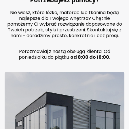
i
k
i
Nie wiesz, które łóżko, materac lub tkanina będą
e
najlepsze dla Twojego wnętrza? Chętnie
m
pomożemy Ci wybrać rozwiązanie dopasowane do
P
Twoich potrzeb, stylu i przestrzeni. Skontaktuj się z
o
l
nami - doradzimy prosto, konkretnie i bez presji.
s
k
a
Porozmawiaj z naszą obsługą klienta. Od
p
poniedziałku do piątku
od 8:00 do 16:00.
r
o
d
u
k
c
j
a
k
o
l
o
r
d
o