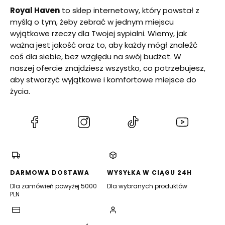
Royal Haven
to sklep internetowy, który powstał z
myślą o tym, żeby zebrać w jednym miejscu
wyjątkowe rzeczy dla Twojej sypialni. Wiemy, jak
ważna jest jakość oraz to, aby każdy mógł znaleźć
coś dla siebie, bez względu na swój budżet. W
naszej ofercie znajdziesz wszystko, co potrzebujesz,
aby stworzyć wyjątkowe i komfortowe miejsce do
życia.
(Otwiera
(Otwiera
(Otwiera
(Otwiera
się
się
się
się
w
w
w
w
nowej
nowej
nowej
nowej
karcie)
karcie)
karcie)
karcie)
DARMOWA DOSTAWA
WYSYŁKA W CIĄGU 24H
Dla zamówień powyżej 5000
Dla wybranych produktów
PLN