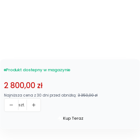
Metalowy 48 listew
Zobacz wszystkie
stelaże
Produkt dostepny w magazynie
2 800,00 zł
Najniższa cena z 30 dni przed obniżką:
3 350,00 zł
szt.
Kup Teraz
Szybki
zakup
dla