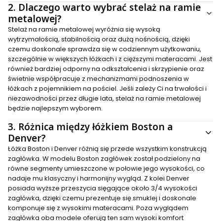
2.
Dlaczego warto wybrać stelaż na ramie
metalowej?
Stelaż na ramie metalowej wyróżnia się wysoką
wytrzymałością, stabilnością oraz dużą nośnością, dzięki
czemu doskonale sprawdza się w codziennym użytkowaniu,
szczególnie w większych łóżkach i z cięższymi materacami. Jest
również bardziej odporny na odkształcenia i skrzypienie oraz
świetnie współpracuje z mechanizmami podnoszenia w
łóżkach z pojemnikiem na pościel. Jeśli zależy Ci na trwałości i
niezawodności przez długie lata, stelaż na ramie metalowej
będzie najlepszym wyborem.
3.
Różnica między łóżkiem Boston a
Denver?
Łóżka Boston i Denver różnią się przede wszystkim konstrukcją
zagłówka. W modelu Boston zagłówek został podzielony na
równe segmenty umieszczone w połowie jego wysokości, co
nadaje mu klasyczny i harmonijny wygląd. Z kolei Denver
posiada wyższe przeszycia sięgające około 3/4 wysokości
zagłówka, dzięki czemu prezentuje się smuklej i doskonale
komponuje się z wysokimi materacami. Poza wyglądem
zagłówka oba modele oferują ten sam wysoki komfort