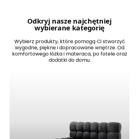
r
o
w
a
Odkryj nasze najchętniej
n
wybierane kategorię
e
1
2
Wybierz produkty, które pomogą Ci stworzyć
0
wygodne, piękne i dopracowane wnętrze. Od
x
komfortowego łóżka i materaca, po fotele oraz
2
dodatki do domu.
0
0
B
O
S
T
O
N
b
i
a
ł
e
z
e
s