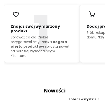
r
o
d
u
k
c
j
a
k
o
l
o
r
d
o
w
y
b
o
r
u
Nowości
Znajdź swój wymarzony
Dodaj
produkt
Zrób z
Zobacz wszystkie
Sprawdź co dla Ciebie
domu.
przygotowaliśmy! Nasza
bogata