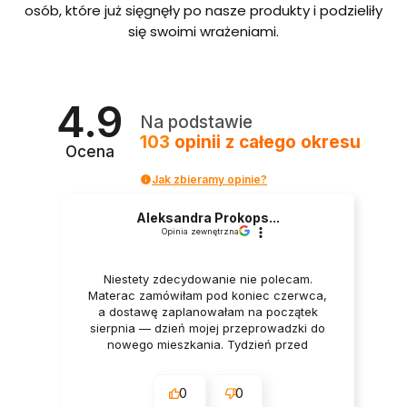
bordo
osób, które już sięgnęły po nasze produkty i podzieliły
we ze
się swoimi wrażeniami.
stelaże
m i
pojem
nikiem
Polska
4.9
produ
Na podstawie
kcja
103
opinii
z całego okresu
Ocena
Jak zbieramy opinie?
Aleksandra Prokops...
Opinia zewnętrzna
Niestety zdecydowanie nie polecam.
Materac zamówiłam pod koniec czerwca,
a dostawę zaplanowałam na początek
sierpnia — dzień mojej przeprowadzki do
nowego mieszkania. Tydzień przed
dostawą oraz w dniu dostawy wszystko
było potwierdzane przez firmę. Mimo to
0
0
godzinę przed planowanym terminem