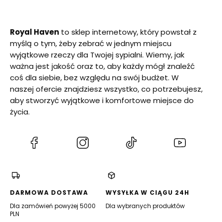
Royal Haven
to sklep internetowy, który powstał z
myślą o tym, żeby zebrać w jednym miejscu
wyjątkowe rzeczy dla Twojej sypialni. Wiemy, jak
ważna jest jakość oraz to, aby każdy mógł znaleźć
coś dla siebie, bez względu na swój budżet. W
naszej ofercie znajdziesz wszystko, co potrzebujesz,
aby stworzyć wyjątkowe i komfortowe miejsce do
życia.
(Otwiera
(Otwiera
(Otwiera
(Otwiera
się
się
się
się
w
w
w
w
nowej
nowej
nowej
nowej
karcie)
karcie)
karcie)
karcie)
DARMOWA DOSTAWA
WYSYŁKA W CIĄGU 24H
Dla zamówień powyżej 5000
Dla wybranych produktów
PLN