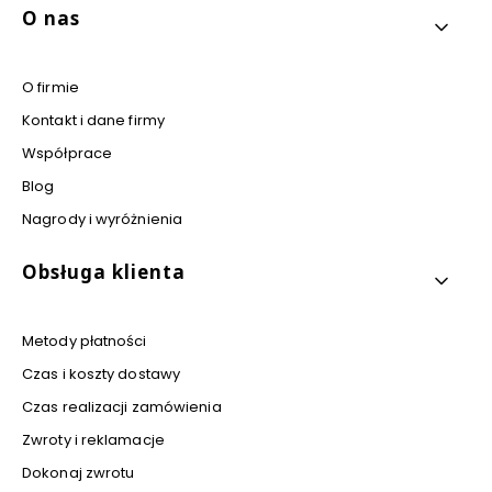
Linki w stopce
O nas
O firmie
Kontakt i dane firmy
Współprace
Blog
Nagrody i wyróżnienia
Obsługa klienta
Metody płatności
Czas i koszty dostawy
Czas realizacji zamówienia
Zwroty i reklamacje
Dokonaj zwrotu