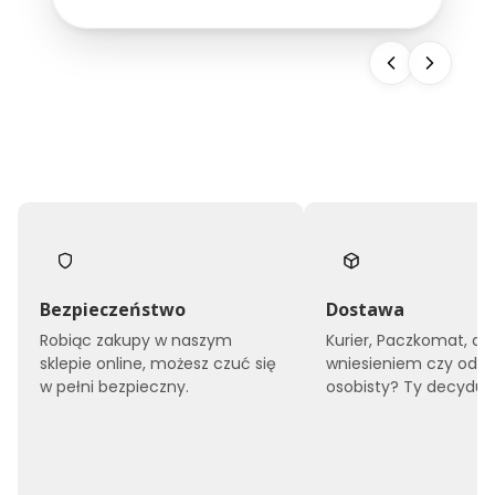
snu, ale również buduje wizerunek całego
obiektu. Dlatego...
Bezpieczeństwo
Dostawa
Robiąc zakupy w naszym
Kurier, Paczkomat, do
sklepie online, możesz czuć się
wniesieniem czy odbi
w pełni bezpieczny.
osobisty? Ty decyduje