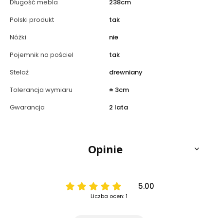
Długość mebla
238cm
Polski produkt
tak
Nóżki
nie
Pojemnik na pościel
tak
Stelaż
drewniany
Tolerancja wymiaru
± 3cm
Gwarancja
2 lata
Opinie
5.00
Liczba ocen: 1