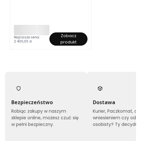
Zobacz
Ł
Najniższa cena:
2 400,00 zł
produkt
ó
ż
k
o
t
a
p
i
c
e
r
o
Bezpieczeństwo
Dostawa
w
Robiąc zakupy w naszym
Kurier, Paczkomat, do
a
sklepie online, możesz czuć się
wniesieniem czy odbi
n
e
w pełni bezpieczny.
osobisty? Ty decyduje
1
4
0