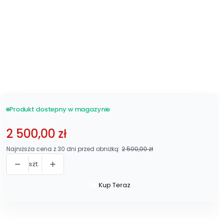
Metalowy 48 listew
Zobacz wszystkie
stelaże
Produkt dostepny w magazynie
2 500,00 zł
Najniższa cena z 30 dni przed obniżką:
2 500,00 zł
szt.
Kup Teraz
Szybki
zakup
dla