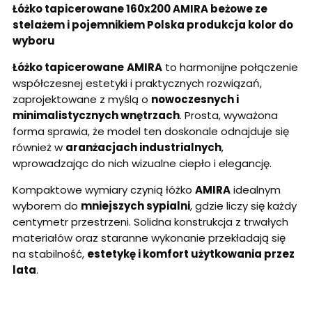
Łóżko tapicerowane 160x200 AMIRA beżowe ze
stelażem i pojemnikiem Polska produkcja kolor do
wyboru
Łóżko tapicerowane
AMIRA
to harmonijne połączenie
współczesnej estetyki i praktycznych rozwiązań,
zaprojektowane z myślą o
nowoczesnych i
minimalistycznych wnętrzach
. Prosta, wyważona
forma sprawia, że model ten doskonale odnajduje się
również w
aranżacjach industrialnych
,
wprowadzając do nich wizualne ciepło i elegancję.
Kompaktowe wymiary czynią łóżko
AMIRA
idealnym
wyborem do
mniejszych sypialni
, gdzie liczy się każdy
centymetr przestrzeni. Solidna konstrukcja z trwałych
materiałów oraz staranne wykonanie przekładają się
na stabilność,
estetykę i komfort użytkowania przez
lata
.