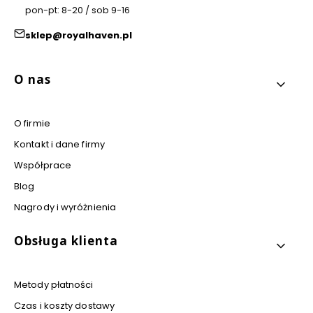
pon-pt: 8-20 / sob 9-16
sklep@royalhaven.pl
Linki w stopce
O nas
O firmie
Kontakt i dane firmy
Współprace
Blog
Nagrody i wyróżnienia
Obsługa klienta
Metody płatności
Czas i koszty dostawy