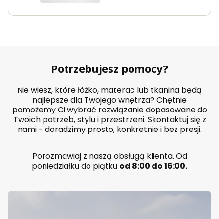
p
o
j
e
m
n
i
k
Potrzebujesz pomocy?
i
e
m
Nie wiesz, które łóżko, materac lub tkanina będą
P
najlepsze dla Twojego wnętrza? Chętnie
o
pomożemy Ci wybrać rozwiązanie dopasowane do
l
Twoich potrzeb, stylu i przestrzeni. Skontaktuj się z
s
k
nami - doradzimy prosto, konkretnie i bez presji.
a
p
r
Porozmawiaj z naszą obsługą klienta. Od
o
poniedziałku do piątku
od 8:00 do 16:00.
d
u
k
c
j
a
k