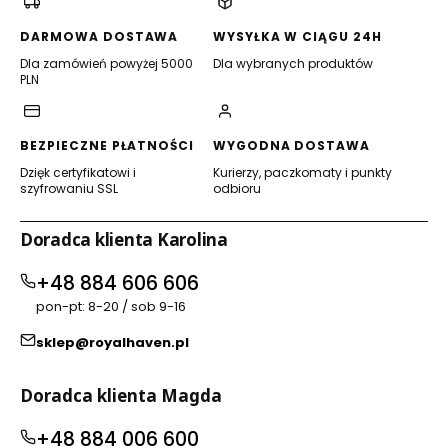
nowej
nowej
nowej
nowej
karcie)
karcie)
karcie)
karcie)
DARMOWA DOSTAWA
WYSYŁKA W CIĄGU 24H
Dla zamówień powyżej 5000
Dla wybranych produktów
PLN
BEZPIECZNE PŁATNOŚCI
WYGODNA DOSTAWA
Dzięk certyfikatowi i
Kurierzy, paczkomaty i punkty
szyfrowaniu SSL
odbioru
Doradca klienta Karolina
+48 884 606 606
pon-pt: 8-20 / sob 9-16
sklep@royalhaven.pl
Doradca klienta Magda
+48 884 006 600