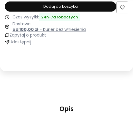
produktu
Dodaj do koszyka
Łóżko
Czas wysyłki:
24h-7d roboczych
tapicerowane
Dostawa
160x200
od 100,00 zł
- Kurier bez wniesienia
AMIRA
Zapytaj o produkt
beżowe
Udostępnij
ze
stelażem
i
pojemnikiem
Polska
produkcja
kolor
do
wyboru
Opis