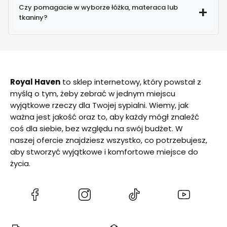
Czy pomagacie w wyborze łóżka, materaca lub
tkaniny?
Royal Haven
to sklep internetowy, który powstał z
myślą o tym, żeby zebrać w jednym miejscu
wyjątkowe rzeczy dla Twojej sypialni. Wiemy, jak
ważna jest jakość oraz to, aby każdy mógł znaleźć
coś dla siebie, bez względu na swój budżet. W
naszej ofercie znajdziesz wszystko, co potrzebujesz,
aby stworzyć wyjątkowe i komfortowe miejsce do
życia.
(Otwiera
(Otwiera
(Otwiera
(Otwiera
się
się
się
się
w
w
w
w