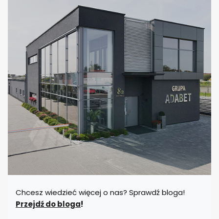
o
l
o
r
d
o
w
y
b
o
r
u
Chcesz wiedzieć więcej o nas? Sprawdź bloga!
Przejdź do bloga
!