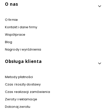
Linki w stopce
O nas
O firmie
Kontakt i dane firmy
Współprace
Blog
Nagrody i wyróżnienia
Obsługa klienta
Metody płatności
Czas i koszty dostawy
Czas realizacji zamówienia
Zwroty i reklamacje
Dokonaj zwrotu