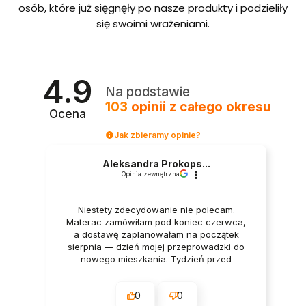
bordo
osób, które już sięgnęły po nasze produkty i podzieliły
we ze
się swoimi wrażeniami.
stelaże
m i
pojem
nikiem
Polska
4.9
produ
Na podstawie
kcja
103
opinii
z całego okresu
Ocena
Jak zbieramy opinie?
Aleksandra Prokops...
Opinia zewnętrzna
Niestety zdecydowanie nie polecam.
Materac zamówiłam pod koniec czerwca,
a dostawę zaplanowałam na początek
sierpnia — dzień mojej przeprowadzki do
nowego mieszkania. Tydzień przed
dostawą oraz w dniu dostawy wszystko
było potwierdzane przez firmę. Mimo to
0
0
godzinę przed planowanym terminem