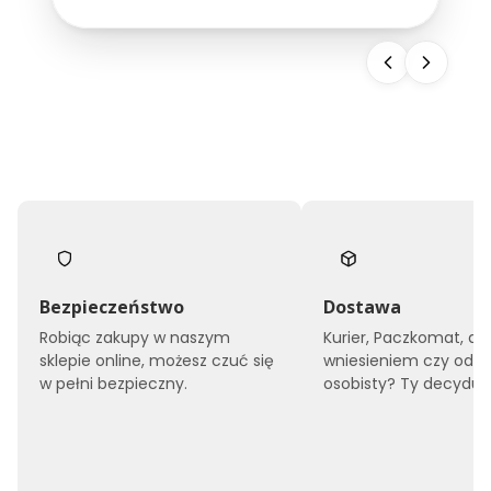
snu, ale również buduje wizerunek całego
obiektu. Dlatego...
Bezpieczeństwo
Dostawa
Robiąc zakupy w naszym
Kurier, Paczkomat, do
sklepie online, możesz czuć się
wniesieniem czy odbi
w pełni bezpieczny.
osobisty? Ty decyduje