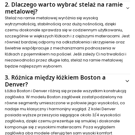
2.
Dlaczego warto wybrać stelaż na ramie
metalowej?
Stelaż na ramie metalowej wyróżnia się wysoką
wytrzymałością, stabilnością oraz dużą nośnością, dzięki
czemu doskonale sprawdza się w codziennym użytkowaniu,
szczególnie w większych łóżkach i z cięższymi materacami. Jest
również bardziej odporny na odkształcenia i skrzypienie oraz
świetnie współpracuje z mechanizmami podnoszenia w
łóżkach z pojemnikiem na pościel. Jeśli zależy Ci na trwałości i
niezawodności przez długie lata, stelaż na ramie metalowej
będzie najlepszym wyborem.
3.
Różnica między łóżkiem Boston a
Denver?
Łóżka Boston i Denver różnią się przede wszystkim konstrukcją
zagłówka. W modelu Boston zagłówek został podzielony na
równe segmenty umieszczone w połowie jego wysokości, co
nadaje mu klasyczny i harmonijny wygląd. Z kolei Denver
posiada wyższe przeszycia sięgające około 3/4 wysokości
zagłówka, dzięki czemu prezentuje się smuklej i doskonale
komponuje się z wysokimi materacami. Poza wyglądem
zagłówka oba modele oferują ten sam wysoki komfort