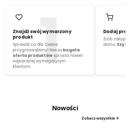
r
o
d
u
k
c
j
a
k
o
l
o
r
d
o
w
y
b
o
r
u
Nowości
Znajdź swój wymarzony
Dodaj
produkt
Zrób z
Zobacz wszystkie
Sprawdź co dla Ciebie
domu.
przygotowaliśmy! Nasza
bogata