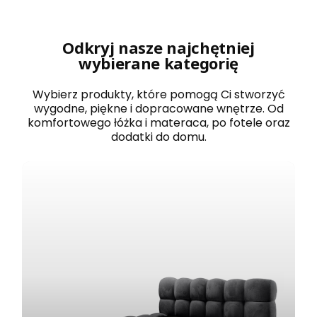
r
o
w
a
Odkryj nasze najchętniej
n
wybierane kategorię
e
1
2
Wybierz produkty, które pomogą Ci stworzyć
0
wygodne, piękne i dopracowane wnętrze. Od
x
komfortowego łóżka i materaca, po fotele oraz
2
dodatki do domu.
0
0
B
O
S
T
O
N
b
i
a
ł
e
z
e
s