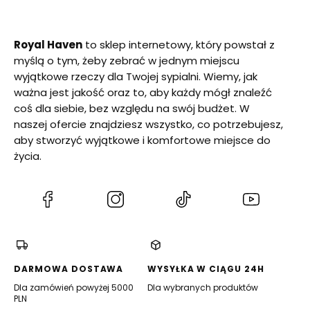
Royal Haven
to sklep internetowy, który powstał z
myślą o tym, żeby zebrać w jednym miejscu
wyjątkowe rzeczy dla Twojej sypialni. Wiemy, jak
ważna jest jakość oraz to, aby każdy mógł znaleźć
coś dla siebie, bez względu na swój budżet. W
naszej ofercie znajdziesz wszystko, co potrzebujesz,
aby stworzyć wyjątkowe i komfortowe miejsce do
życia.
(Otwiera
(Otwiera
(Otwiera
(Otwiera
się
się
się
się
w
w
w
w
nowej
nowej
nowej
nowej
karcie)
karcie)
karcie)
karcie)
DARMOWA DOSTAWA
WYSYŁKA W CIĄGU 24H
Dla zamówień powyżej 5000
Dla wybranych produktów
PLN