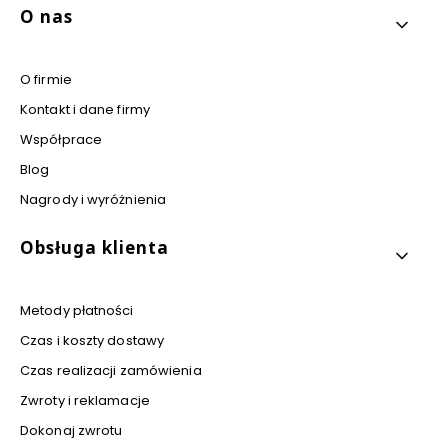
Linki w stopce
O nas
O firmie
Kontakt i dane firmy
Współprace
Blog
Nagrody i wyróżnienia
Obsługa klienta
Metody płatności
Czas i koszty dostawy
Czas realizacji zamówienia
Zwroty i reklamacje
Dokonaj zwrotu