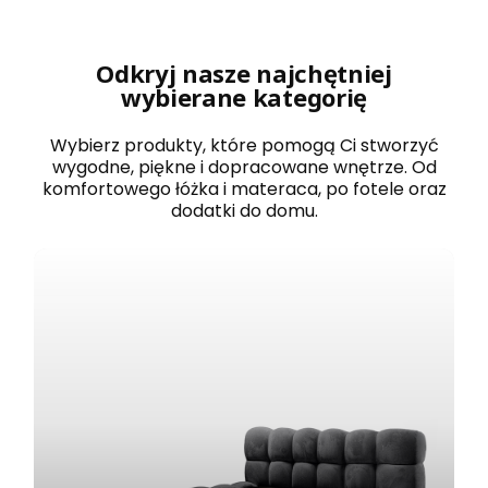
r
o
w
a
Odkryj nasze najchętniej
n
wybierane kategorię
e
1
2
Wybierz produkty, które pomogą Ci stworzyć
0
wygodne, piękne i dopracowane wnętrze. Od
x
komfortowego łóżka i materaca, po fotele oraz
2
dodatki do domu.
0
0
B
O
S
T
O
N
b
i
a
ł
e
z
e
s