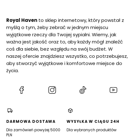
Royal Haven
to sklep internetowy, który powstał z
myślą o tym, żeby zebrać w jednym miejscu
wyjątkowe rzeczy dla Twojej sypialni. Wiemy, jak
ważna jest jakość oraz to, aby każdy mógł znaleźć
coś dla siebie, bez względu na swój budżet. W
naszej ofercie znajdziesz wszystko, co potrzebujesz,
aby stworzyć wyjątkowe i komfortowe miejsce do
życia.
(Otwiera
(Otwiera
(Otwiera
(Otwiera
się
się
się
się
w
w
w
w
nowej
nowej
nowej
nowej
karcie)
karcie)
karcie)
karcie)
DARMOWA DOSTAWA
WYSYŁKA W CIĄGU 24H
Dla zamówień powyżej 5000
Dla wybranych produktów
PLN