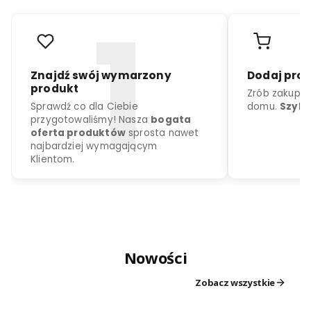
r
o
d
u
k
c
j
a
k
o
l
o
r
d
o
w
y
b
o
r
u
Nowości
Znajdź swój wymarzony
Dodaj
produkt
Zrób z
Zobacz wszystkie
Sprawdź co dla Ciebie
domu.
przygotowaliśmy! Nasza
bogata