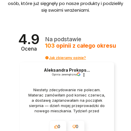
bordo
osób, które już sięgnęły po nasze produkty i podzieliły
we ze
się swoimi wrażeniami.
stelaże
m i
pojem
nikiem
Polska
4.9
produ
Na podstawie
kcja
103
opinii
z całego okresu
Ocena
Jak zbieramy opinie?
Aleksandra Prokops...
Opinia zewnętrzna
Niestety zdecydowanie nie polecam.
Materac zamówiłam pod koniec czerwca,
a dostawę zaplanowałam na początek
sierpnia — dzień mojej przeprowadzki do
nowego mieszkania. Tydzień przed
dostawą oraz w dniu dostawy wszystko
było potwierdzane przez firmę. Mimo to
0
0
godzinę przed planowanym terminem