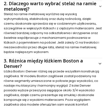
2.
Dlaczego warto wybrać stelaż na ramie
metalowej?
Stelaż na ramie metalowej wyróżnia się wysoką
wytrzymałością, stabilnością oraz dużą nośnością, dzięki
czemu doskonale sprawdza się w codziennym użytkowaniu,
szczególnie w większych łóżkach i z cięższymi materacami. Jest
również bardziej odporny na odkształcenia i skrzypienie oraz
świetnie współpracuje z mechanizmami podnoszenia w
łóżkach z pojemnikiem na pościel. Jeśli zależy Ci na trwałości i
niezawodności przez długie lata, stelaż na ramie metalowej
będzie najlepszym wyborem.
3.
Różnica między łóżkiem Boston a
Denver?
Łóżka Boston i Denver różnią się przede wszystkim konstrukcją
zagłówka. W modelu Boston zagłówek został podzielony na
równe segmenty umieszczone w połowie jego wysokości, co
nadaje mu klasyczny i harmonijny wygląd. Z kolei Denver
posiada wyższe przeszycia sięgające około 3/4 wysokości
zagłówka, dzięki czemu prezentuje się smuklej i doskonale
komponuje się z wysokimi materacami. Poza wyglądem
zagłówka oba modele oferują ten sam wysoki komfort