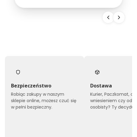
snu, ale również buduje wizerunek całego
obiektu. Dlatego...
Bezpieczeństwo
Dostawa
Robiąc zakupy w naszym
Kurier, Paczkomat, do
sklepie online, możesz czuć się
wniesieniem czy odbi
w pełni bezpieczny.
osobisty? Ty decyduje