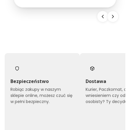
snu, ale również buduje wizerunek całego
obiektu. Dlatego...
Bezpieczeństwo
Dostawa
Robiąc zakupy w naszym
Kurier, Paczkomat, do
sklepie online, możesz czuć się
wniesieniem czy odbi
w pełni bezpieczny.
osobisty? Ty decyduje