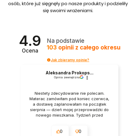
bordo
osób, które już sięgnęły po nasze produkty i podzieliły
we ze
się swoimi wrażeniami.
stelaże
m i
pojem
nikiem
Polska
4.9
produ
Na podstawie
kcja
103
opinii
z całego okresu
Ocena
Jak zbieramy opinie?
Aleksandra Prokops...
Opinia zewnętrzna
Niestety zdecydowanie nie polecam.
Materac zamówiłam pod koniec czerwca,
a dostawę zaplanowałam na początek
sierpnia — dzień mojej przeprowadzki do
nowego mieszkania. Tydzień przed
dostawą oraz w dniu dostawy wszystko
było potwierdzane przez firmę. Mimo to
0
0
godzinę przed planowanym terminem