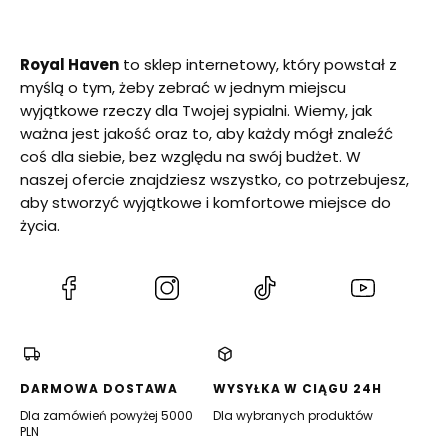
Royal Haven
to sklep internetowy, który powstał z
myślą o tym, żeby zebrać w jednym miejscu
wyjątkowe rzeczy dla Twojej sypialni. Wiemy, jak
ważna jest jakość oraz to, aby każdy mógł znaleźć
coś dla siebie, bez względu na swój budżet. W
naszej ofercie znajdziesz wszystko, co potrzebujesz,
aby stworzyć wyjątkowe i komfortowe miejsce do
życia.
(Otwiera
(Otwiera
(Otwiera
(Otwiera
się
się
się
się
w
w
w
w
nowej
nowej
nowej
nowej
karcie)
karcie)
karcie)
karcie)
DARMOWA DOSTAWA
WYSYŁKA W CIĄGU 24H
Dla zamówień powyżej 5000
Dla wybranych produktów
PLN