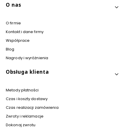
Linki w stopce
O nas
O firmie
Kontakt i dane firmy
Współprace
Blog
Nagrody i wyróżnienia
Obsługa klienta
Metody płatności
Czas i koszty dostawy
Czas realizacji zamówienia
Zwroty i reklamacje
Dokonaj zwrotu