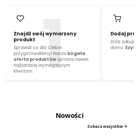
r
o
d
u
k
c
j
a
k
o
l
o
r
d
o
w
y
b
o
r
u
Nowości
Znajdź swój wymarzony
Dodaj
produkt
Zrób z
Zobacz wszystkie
Sprawdź co dla Ciebie
domu.
przygotowaliśmy! Nasza
bogata