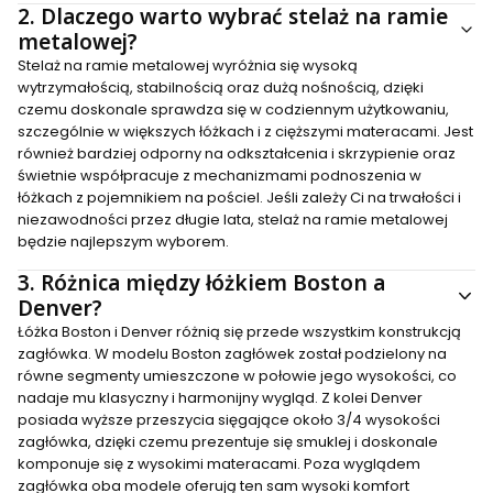
2.
Dlaczego warto wybrać stelaż na ramie
metalowej?
Stelaż na ramie metalowej wyróżnia się wysoką
wytrzymałością, stabilnością oraz dużą nośnością, dzięki
czemu doskonale sprawdza się w codziennym użytkowaniu,
szczególnie w większych łóżkach i z cięższymi materacami. Jest
również bardziej odporny na odkształcenia i skrzypienie oraz
świetnie współpracuje z mechanizmami podnoszenia w
łóżkach z pojemnikiem na pościel. Jeśli zależy Ci na trwałości i
niezawodności przez długie lata, stelaż na ramie metalowej
będzie najlepszym wyborem.
3.
Różnica między łóżkiem Boston a
Denver?
Łóżka Boston i Denver różnią się przede wszystkim konstrukcją
zagłówka. W modelu Boston zagłówek został podzielony na
równe segmenty umieszczone w połowie jego wysokości, co
nadaje mu klasyczny i harmonijny wygląd. Z kolei Denver
posiada wyższe przeszycia sięgające około 3/4 wysokości
zagłówka, dzięki czemu prezentuje się smuklej i doskonale
komponuje się z wysokimi materacami. Poza wyglądem
zagłówka oba modele oferują ten sam wysoki komfort