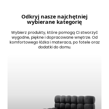
r
o
w
a
Odkryj nasze najchętniej
n
wybierane kategorię
e
1
2
Wybierz produkty, które pomogą Ci stworzyć
0
wygodne, piękne i dopracowane wnętrze. Od
x
komfortowego łóżka i materaca, po fotele oraz
2
dodatki do domu.
0
0
B
O
S
T
O
N
b
i
a
ł
e
z
e
s