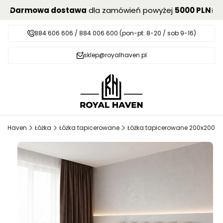
Darmowa dostawa
dla zamówień powyżej
5000 PLN
!
884 606 606 / 884 006 600 (pon-pt: 8-20 / sob 9-16)
sklep@royalhaven.pl
al Haven
Łóżka
Łóżka tapicerowane
Łóżka tapicerowane 200x200