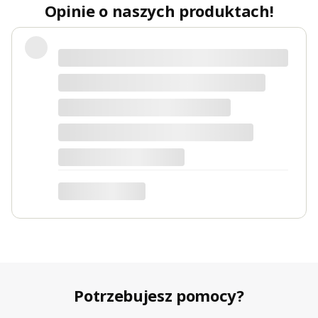
Opinie o naszych produktach!
Polecam
Maciej
dotyczy produktu: Łóżko tapicerowane 120x200
BOSTON białe ze stelażem i pojemnikiem Polska
produkcja kolor do wyboru
Potrzebujesz pomocy?