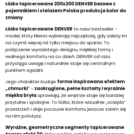
Łóżko tapicerowane 200x200 DENVER beżowe z
pojemnikiem i stelażem Polska produkcja kolor do
zmiany
Łóżko tapicerowane
DENVER
to nasz bestseller -
model, który klienci wybierają najczęściej, gdy zależy im
na czymś więcej niż tylko miejscu do spania. To
połączenie wyrazistego designu, miękkiej formy i
realnego komfortu na co dzień. DENVER od razu
przyciąga uwagę i naturalnie staje się centralnym
punktem sypialni.
Jego charakter buduje
forma inspirowana efektem
„chmurki
” -
zaokrąglone, pełne kształty i wyraźnie
miękka bryła
sprawiają, że wnętrze staje się bardziej
przytulne i spokojne. To łóżko, które wizualnie „ociepla”
przestrzeń i daje poczucie komfortu jeszcze zanim się
na nim położysz.
Wyraźne, geometryczne segmenty tapicerowane