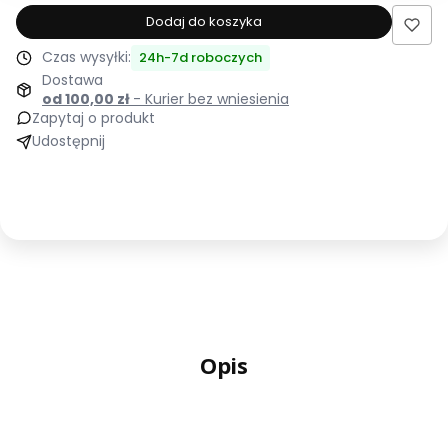
produktu
Dodaj do koszyka
Łóżko
Czas wysyłki:
24h-7d roboczych
tapicerowane
Dostawa
200x200
od 100,00 zł
- Kurier bez wniesienia
DENVER
Zapytaj o produkt
beżowe
Udostępnij
z
pojemnikiem
i
stelażem
Polska
produkcja
kolor
do
zmiany
Opis