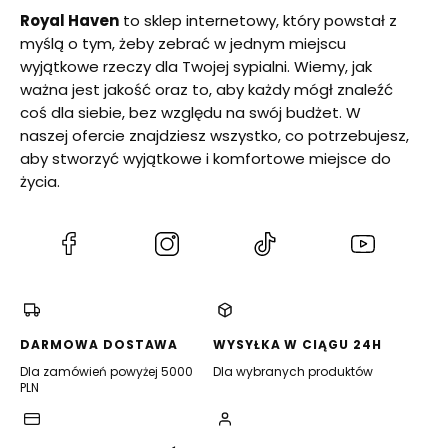
Royal Haven
to sklep internetowy, który powstał z
myślą o tym, żeby zebrać w jednym miejscu
wyjątkowe rzeczy dla Twojej sypialni. Wiemy, jak
ważna jest jakość oraz to, aby każdy mógł znaleźć
coś dla siebie, bez względu na swój budżet. W
naszej ofercie znajdziesz wszystko, co potrzebujesz,
aby stworzyć wyjątkowe i komfortowe miejsce do
życia.
(Otwiera
(Otwiera
(Otwiera
(Otwiera
się
się
się
się
w
w
w
w
nowej
nowej
nowej
nowej
karcie)
karcie)
karcie)
karcie)
DARMOWA DOSTAWA
WYSYŁKA W CIĄGU 24H
Dla zamówień powyżej 5000
Dla wybranych produktów
PLN