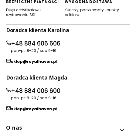
BEZPIECZNE PŁATNOŚCI
WYGODNA DOSTAWA
Dzięk certyfikatowi i
Kurierzy, paczkomaty i punkty
szyfrowaniu SSL
odbioru
Doradca klienta Karolina
+48 884 606 606
pon-pt: 8-20 / sob 9-16
sklep@royalhaven.pl
Doradca klienta Magda
+48 884 006 600
pon-pt: 8-20 / sob 9-16
sklep@royalhaven.pl
Linki w stopce
O nas