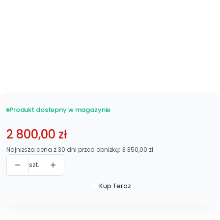
Metalowy 48 listew
Zobacz wszystkie
stelaże
Produkt dostepny w magazynie
2 800,00 zł
Najniższa cena z 30 dni przed obniżką:
3 350,00 zł
szt.
Kup Teraz
Szybki
zakup
dla