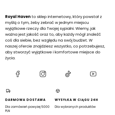
Royal Haven
to sklep internetowy, który powstał z
myślą o tym, żeby zebrać w jednym miejscu
wyjątkowe rzeczy dla Twojej sypialni. Wiemy, jak
ważna jest jakość oraz to, aby każdy mógł znaleźć
coś dla siebie, bez względu na swój budżet. W
naszej ofercie znajdziesz wszystko, co potrzebujesz,
aby stworzyć wyjątkowe i komfortowe miejsce do
życia.
(Otwiera
(Otwiera
(Otwiera
(Otwiera
się
się
się
się
w
w
w
w
nowej
nowej
nowej
nowej
karcie)
karcie)
karcie)
karcie)
DARMOWA DOSTAWA
WYSYŁKA W CIĄGU 24H
Dla zamówień powyżej 5000
Dla wybranych produktów
PLN