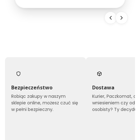
snu, ale również buduje wizerunek całego
obiektu. Dlatego...
Bezpieczeństwo
Dostawa
Robiąc zakupy w naszym
Kurier, Paczkomat, do
sklepie online, możesz czuć się
wniesieniem czy odbi
w pełni bezpieczny.
osobisty? Ty decyduje