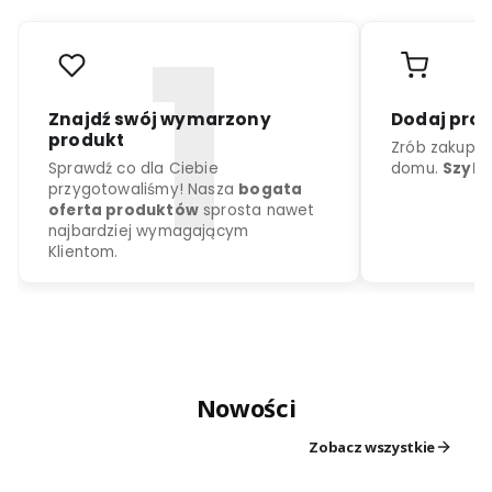
r
o
d
u
k
c
j
a
k
o
l
o
r
d
o
w
y
b
o
r
u
Nowości
Znajdź swój wymarzony
Dodaj
produkt
Zrób z
Zobacz wszystkie
Sprawdź co dla Ciebie
domu.
przygotowaliśmy! Nasza
bogata