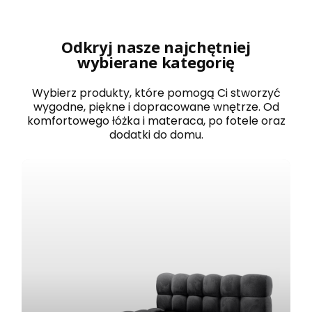
r
o
w
a
Odkryj nasze najchętniej
n
wybierane kategorię
e
1
2
Wybierz produkty, które pomogą Ci stworzyć
0
wygodne, piękne i dopracowane wnętrze. Od
x
komfortowego łóżka i materaca, po fotele oraz
2
dodatki do domu.
0
0
B
O
S
T
O
N
b
i
a
ł
e
z
e
s