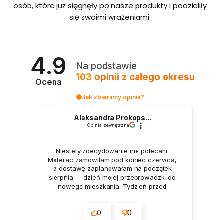
bordo
osób, które już sięgnęły po nasze produkty i podzieliły
we ze
się swoimi wrażeniami.
stelaże
m i
pojem
nikiem
Polska
4.9
produ
Na podstawie
kcja
103
opinii
z całego okresu
Ocena
Jak zbieramy opinie?
Aleksandra Prokops...
Opinia zewnętrzna
Niestety zdecydowanie nie polecam.
Materac zamówiłam pod koniec czerwca,
a dostawę zaplanowałam na początek
sierpnia — dzień mojej przeprowadzki do
nowego mieszkania. Tydzień przed
dostawą oraz w dniu dostawy wszystko
było potwierdzane przez firmę. Mimo to
0
0
godzinę przed planowanym terminem