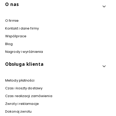
Linki w stopce
O nas
O firmie
Kontakt i dane firmy
Współprace
Blog
Nagrody i wyróżnienia
Obsługa klienta
Metody płatności
Czas i koszty dostawy
Czas realizacji zamówienia
Zwroty i reklamacje
Dokonaj zwrotu