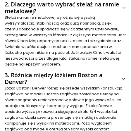
2.
Dlaczego warto wybrać stelaż na ramie
metalowej?
Stelaż na ramie metalowej wyróżnia się wysoką
wytrzymałością, stabilnością oraz dużą nośnością, dzięki
czemu doskonale sprawdza się w codziennym użytkowaniu,
szczególnie w większych łóżkach i z cięższymi materacami. Jest
również bardziej odporny na odkształcenia i skrzypienie oraz
świetnie współpracuje z mechanizmami podnoszenia w
łóżkach z pojemnikiem na pościel. Jeśli zależy Ci na trwałości i
niezawodności przez długie lata, stelaż na ramie metalowej
będzie najlepszym wyborem.
3.
Różnica między łóżkiem Boston a
Denver?
Łóżka Boston i Denver różnią się przede wszystkim konstrukcją
zagłówka. W modelu Boston zagłówek został podzielony na
równe segmenty umieszczone w połowie jego wysokości, co
nadaje mu klasyczny i harmonijny wygląd. Z kolei Denver
posiada wyższe przeszycia sięgające około 3/4 wysokości
zagłówka, dzięki czemu prezentuje się smuklej i doskonale
komponuje się z wysokimi materacami. Poza wyglądem
zagłówka oba modele oferują ten sam wysoki komfort