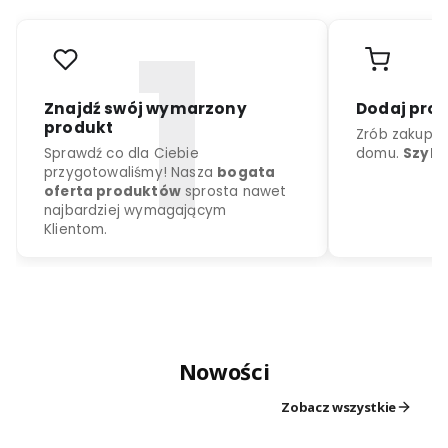
r
o
d
u
k
c
j
a
k
o
l
o
r
d
o
w
y
b
o
r
u
Nowości
Znajdź swój wymarzony
Dodaj
produkt
Zrób z
Zobacz wszystkie
Sprawdź co dla Ciebie
domu.
przygotowaliśmy! Nasza
bogata