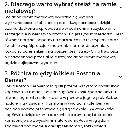
2.
Dlaczego warto wybrać stelaż na ramie
metalowej?
Stelaż na ramie metalowej wyróżnia się wysoką
wytrzymałością, stabilnością oraz dużą nośnością, dzięki
czemu doskonale sprawdza się w codziennym użytkowaniu,
szczególnie w większych łóżkach i z cięższymi materacami. Jest
również bardziej odporny na odkształcenia i skrzypienie oraz
świetnie współpracuje z mechanizmami podnoszenia w
łóżkach z pojemnikiem na pościel. Jeśli zależy Ci na trwałości i
niezawodności przez długie lata, stelaż na ramie metalowej
będzie najlepszym wyborem.
3.
Różnica między łóżkiem Boston a
Denver?
Łóżka Boston i Denver różnią się przede wszystkim konstrukcją
zagłówka. W modelu Boston zagłówek został podzielony na
równe segmenty umieszczone w połowie jego wysokości, co
nadaje mu klasyczny i harmonijny wygląd. Z kolei Denver
posiada wyższe przeszycia sięgające około 3/4 wysokości
zagłówka, dzięki czemu prezentuje się smuklej i doskonale
komponuje się z wysokimi materacami. Poza wyglądem
zagłówka oba modele oferują ten sam wysoki komfort