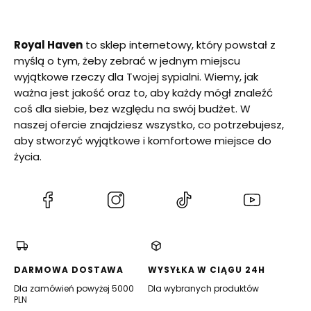
Royal Haven
to sklep internetowy, który powstał z
myślą o tym, żeby zebrać w jednym miejscu
wyjątkowe rzeczy dla Twojej sypialni. Wiemy, jak
ważna jest jakość oraz to, aby każdy mógł znaleźć
coś dla siebie, bez względu na swój budżet. W
naszej ofercie znajdziesz wszystko, co potrzebujesz,
aby stworzyć wyjątkowe i komfortowe miejsce do
życia.
(Otwiera
(Otwiera
(Otwiera
(Otwiera
się
się
się
się
w
w
w
w
nowej
nowej
nowej
nowej
karcie)
karcie)
karcie)
karcie)
DARMOWA DOSTAWA
WYSYŁKA W CIĄGU 24H
Dla zamówień powyżej 5000
Dla wybranych produktów
PLN