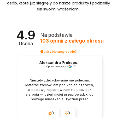
bordo
osób, które już sięgnęły po nasze produkty i podzieliły
we ze
się swoimi wrażeniami.
stelaże
m i
pojem
nikiem
Polska
4.9
produ
Na podstawie
kcja
103
opinii
z całego okresu
Ocena
Jak zbieramy opinie?
Aleksandra Prokops...
Opinia zewnętrzna
Niestety zdecydowanie nie polecam.
Materac zamówiłam pod koniec czerwca,
a dostawę zaplanowałam na początek
sierpnia — dzień mojej przeprowadzki do
nowego mieszkania. Tydzień przed
dostawą oraz w dniu dostawy wszystko
było potwierdzane przez firmę. Mimo to
0
0
godzinę przed planowanym terminem