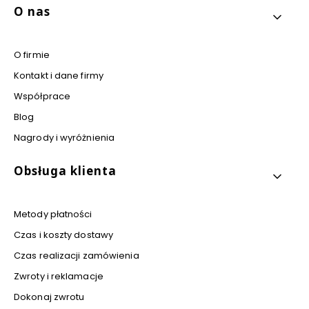
Linki w stopce
O nas
O firmie
Kontakt i dane firmy
Współprace
Blog
Nagrody i wyróżnienia
Obsługa klienta
Metody płatności
Czas i koszty dostawy
Czas realizacji zamówienia
Zwroty i reklamacje
Dokonaj zwrotu