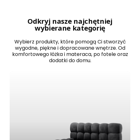
r
o
w
a
Odkryj nasze najchętniej
n
wybierane kategorię
e
1
2
Wybierz produkty, które pomogą Ci stworzyć
0
wygodne, piękne i dopracowane wnętrze. Od
x
komfortowego łóżka i materaca, po fotele oraz
2
dodatki do domu.
0
0
B
O
S
T
O
N
b
i
a
ł
e
z
e
s