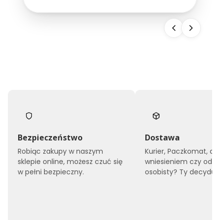
snu, ale również buduje wizerunek całego
obiektu. Dlatego...
Bezpieczeństwo
Dostawa
Robiąc zakupy w naszym
Kurier, Paczkomat, do
sklepie online, możesz czuć się
wniesieniem czy odbi
w pełni bezpieczny.
osobisty? Ty decyduje