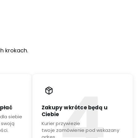
ch krokach.
apłać
Zakupy wkrótce będą u
Ciebie
dla siebie
 swoją
Kurier przywiezie
ści.
twoje zamówienie pod wskazany
adres.