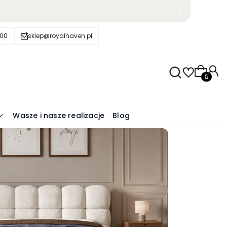
600
sklep@royalhaven.pl
Produkty
Wasze i nasze realizacje
Blog