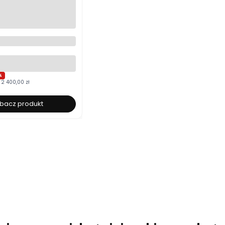
cerowane 120x200
łe ze stelażem i
m Polska produkcja
yboru
%
2 400,00 zł
bacz produkt