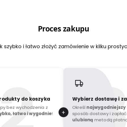
Proces zakupu
k szybko i łatwo złożyć zamówienie w kilku prosty
rodukty do koszyka
Wybierz dostawę i z
upy bez wychodzenia z
Określ
najwygodniejszy
ybko, łatwo i wygodnie
!
sposób dostawy i zapłać
ulubioną
metodą płatno