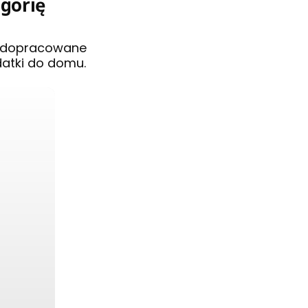
egorię
i dopracowane
datki do domu.