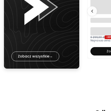
Łóżko tapi
BOSTON bia
pojemnikie
kolor do w
3 299,00 zł
-33
Najniższa cena:
Zo
Zobacz wszystkie
→