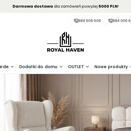
Darmowa dostawa
dla zamówień powyżej
5000 PLN
!
884 606 606
884 006 
arde
Dodatki do domu
OUTLET
Nowe produkty