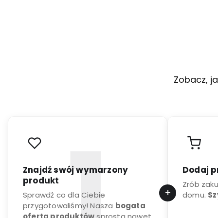
Zobacz, ja
Znajdź swój wymarzony
Dodaj p
produkt
Zrób zak
Sprawdź co dla Ciebie
domu.
Sz
przygotowaliśmy! Nasza
bogata
oferta produktów
sprosta nawet