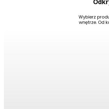
Odkry
Wybierz prod
wnętrze. Od k