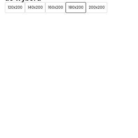
120x200
140x200
160x200
180x200
200x200
*
tkanina
Grupa 1 (w cenie)
Grupa 2 (+150zł)
Grupa 3 (+200zł)
Grupa 4 (+250zł)
*
kolor
Zobacz wszystkie
kolory
*
Stelaż