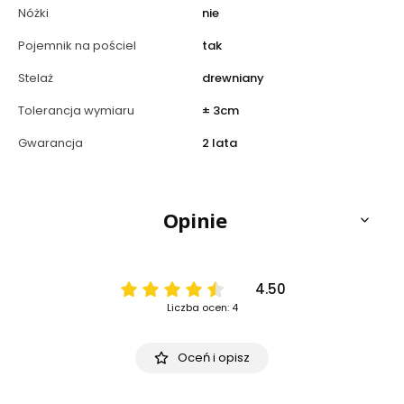
Nóżki
nie
Pojemnik na pościel
tak
Stelaż
drewniany
Tolerancja wymiaru
± 3cm
Gwarancja
2 lata
Opinie
4.50
Liczba ocen: 4
Oceń i opisz