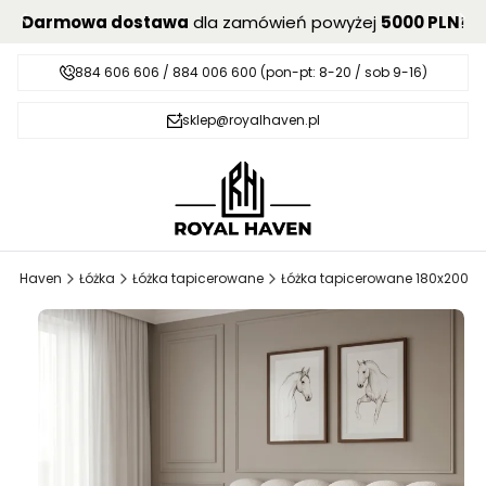
Darmowa dostawa
dla zamówień powyżej
5000 PLN
!
884 606 606 / 884 006 600 (pon-pt: 8-20 / sob 9-16)
sklep@royalhaven.pl
yal Haven
Łóżka
Łóżka tapicerowane
Łóżka tapicerowane 180x200