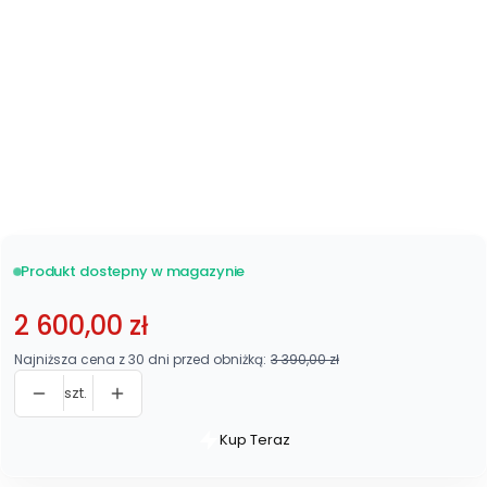
Metalowy 48 listew
Zobacz wszystkie
stelaże
Produkt dostepny w magazynie
2 600,00 zł
Najniższa cena z 30 dni przed obniżką:
3 390,00 zł
szt.
Kup Teraz
Szybki
zakup