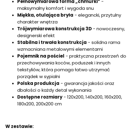
Pełnowymiarowa forma „chmurki”
-
maksymalny komfort i wygoda snu
Miękka, otulająca bryła
- elegancki, przytulny
charakter wnętrza
Trójwymiarowa konstrukcja 3D
- nowoczesny,
designerski efekt
Stabilna i trwała konstrukcja
- solidna rama
wzmacniana metalowymi elementami
Pojemnik na pościel
- praktyczna przestrzeń do
przechowywania koców, poduszek i innych
tekstyliów, która pomaga łatwo utrzymać
porządek w sypialni
Polska produkcja
- gwarancja jakości oraz
dbałości o każdy detal wykonania
Dostępne rozmiary
- 120x200, 140x200, 160x200,
180x200, 200x200 cm
W zestawie: