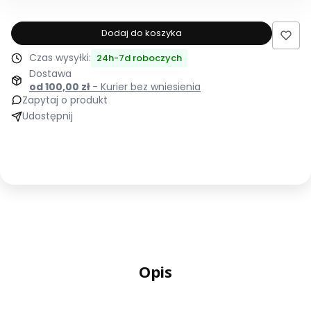
dla
produktu
Dodaj do koszyka
Łóżko
Czas wysyłki:
24h-7d roboczych
tapicerowane
Dostawa
180x200
od 100,00 zł
- Kurier bez wniesienia
BOSTON
Zapytaj o produkt
białe
Udostępnij
ze
stelażem
i
pojemnikiem
Polska
produkcja
kolor
do
wyboru
Opis