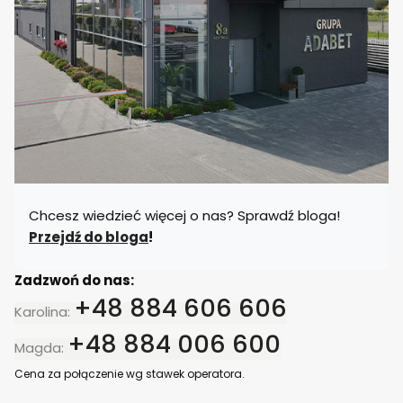
y
b
o
r
u
Chcesz wiedzieć więcej o nas? Sprawdź bloga!
Przejdź do bloga
!
Zadzwoń do nas:
+48 884 606 606
Karolina:
+48 884 006 600
Magda:
Cena za połączenie wg stawek operatora.