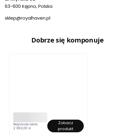
63-600 Kępno, Polska
sklep@royalhaven.pl
Dobrze się komponuje
Zobacz
Ł
Najniższa cena:
2 950,00 zł
produkt
ó
ż