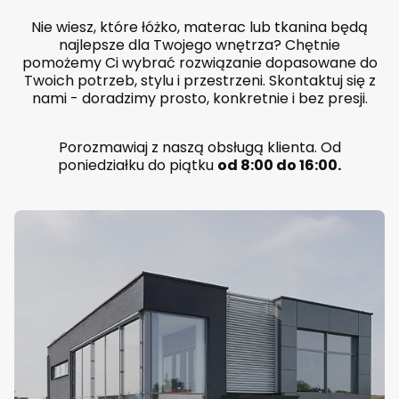
k
i
Nie wiesz, które łóżko, materac lub tkanina będą
e
najlepsze dla Twojego wnętrza? Chętnie
m
pomożemy Ci wybrać rozwiązanie dopasowane do
P
Twoich potrzeb, stylu i przestrzeni. Skontaktuj się z
o
l
nami - doradzimy prosto, konkretnie i bez presji.
s
k
a
Porozmawiaj z naszą obsługą klienta. Od
p
poniedziałku do piątku
od 8:00 do 16:00.
r
o
d
u
k
c
j
a
k
o
l
o
r
d
o
w