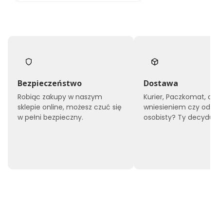
k
o
t
a
p
i
c
e
r
o
Bezpieczeństwo
Dostawa
w
Robiąc zakupy w naszym
Kurier, Paczkomat, do
a
sklepie online, możesz czuć się
wniesieniem czy odbi
n
e
w pełni bezpieczny.
osobisty? Ty decyduje
1
4
0
x
2
0
0
O
R
L
A
N