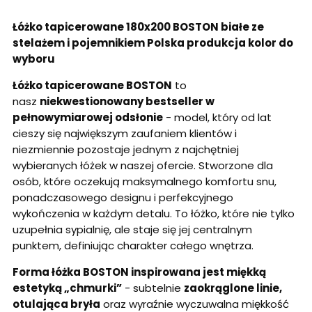
Łóżko tapicerowane 180x200 BOSTON białe ze
stelażem i pojemnikiem Polska produkcja kolor do
wyboru
Łóżko tapicerowane BOSTON
to
nasz
niekwestionowany bestseller w
pełnowymiarowej odsłonie
- model, który od lat
cieszy się największym zaufaniem klientów i
niezmiennie pozostaje jednym z najchętniej
wybieranych łóżek w naszej ofercie. Stworzone dla
osób, które oczekują maksymalnego komfortu snu,
ponadczasowego designu i perfekcyjnego
wykończenia w każdym detalu. To łóżko, które nie tylko
uzupełnia sypialnię, ale staje się jej centralnym
punktem, definiując charakter całego wnętrza.
Forma łóżka BOSTON inspirowana jest miękką
estetyką „chmurki”
- subtelnie
zaokrąglone linie,
otulająca bryła
oraz wyraźnie wyczuwalna miękkość