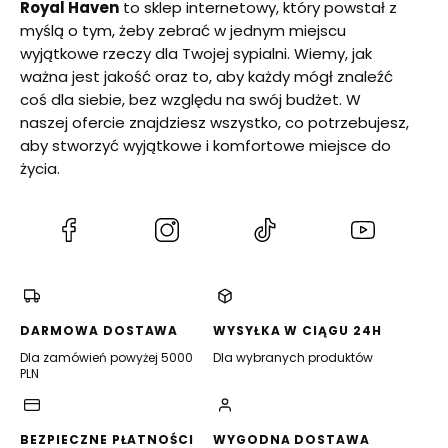
Royal Haven
to sklep internetowy, który powstał z
myślą o tym, żeby zebrać w jednym miejscu
wyjątkowe rzeczy dla Twojej sypialni. Wiemy, jak
ważna jest jakość oraz to, aby każdy mógł znaleźć
coś dla siebie, bez względu na swój budżet. W
naszej ofercie znajdziesz wszystko, co potrzebujesz,
aby stworzyć wyjątkowe i komfortowe miejsce do
życia.
(Otwiera
(Otwiera
(Otwiera
(Otwiera
się
się
się
się
w
w
w
w
nowej
nowej
nowej
nowej
karcie)
karcie)
karcie)
karcie)
DARMOWA DOSTAWA
WYSYŁKA W CIĄGU 24H
Dla zamówień powyżej 5000
Dla wybranych produktów
PLN
BEZPIECZNE PŁATNOŚCI
WYGODNA DOSTAWA