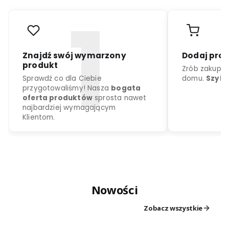
r
o
d
u
k
c
j
a
k
o
l
o
r
d
o
w
y
b
o
r
u
Nowości
Znajdź swój wymarzony
Dodaj
produkt
Zrób z
Zobacz wszystkie
Sprawdź co dla Ciebie
domu.
przygotowaliśmy! Nasza
bogata