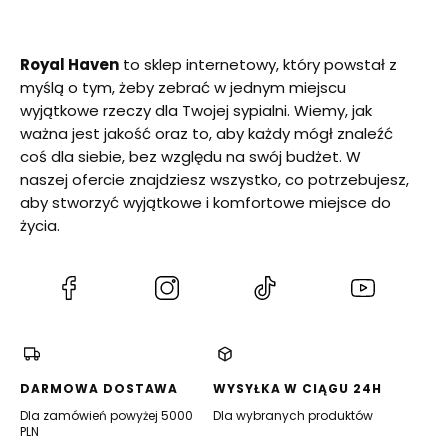
Royal Haven
to sklep internetowy, który powstał z
myślą o tym, żeby zebrać w jednym miejscu
wyjątkowe rzeczy dla Twojej sypialni. Wiemy, jak
ważna jest jakość oraz to, aby każdy mógł znaleźć
coś dla siebie, bez względu na swój budżet. W
naszej ofercie znajdziesz wszystko, co potrzebujesz,
aby stworzyć wyjątkowe i komfortowe miejsce do
życia.
(Otwiera
(Otwiera
(Otwiera
(Otwiera
się
się
się
się
w
w
w
w
nowej
nowej
nowej
nowej
karcie)
karcie)
karcie)
karcie)
DARMOWA DOSTAWA
WYSYŁKA W CIĄGU 24H
Dla zamówień powyżej 5000
Dla wybranych produktów
PLN