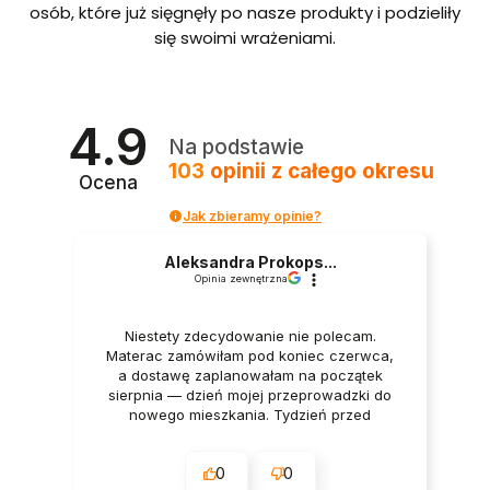
bordo
osób, które już sięgnęły po nasze produkty i podzieliły
we ze
się swoimi wrażeniami.
stelaże
m i
pojem
nikiem
Polska
4.9
produ
Na podstawie
kcja
103
opinii
z całego okresu
Ocena
Jak zbieramy opinie?
Aleksandra Prokops...
Opinia zewnętrzna
Niestety zdecydowanie nie polecam.
Materac zamówiłam pod koniec czerwca,
a dostawę zaplanowałam na początek
sierpnia — dzień mojej przeprowadzki do
nowego mieszkania. Tydzień przed
dostawą oraz w dniu dostawy wszystko
było potwierdzane przez firmę. Mimo to
0
0
godzinę przed planowanym terminem