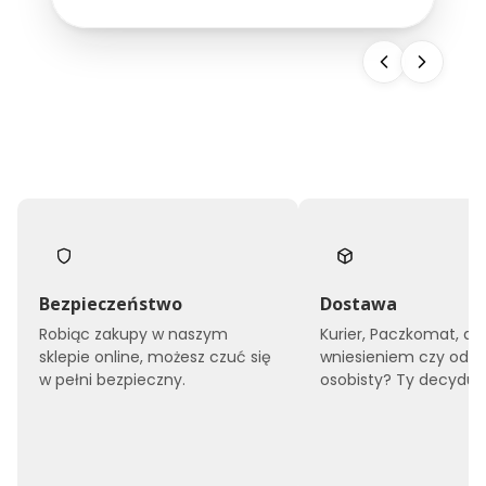
snu, ale również buduje wizerunek całego
obiektu. Dlatego...
Bezpieczeństwo
Dostawa
Robiąc zakupy w naszym
Kurier, Paczkomat, do
sklepie online, możesz czuć się
wniesieniem czy odbi
w pełni bezpieczny.
osobisty? Ty decyduje