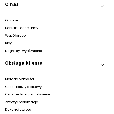
Linki w stopce
O nas
O firmie
Kontakt i dane firmy
Współprace
Blog
Nagrody i wyróżnienia
Obsługa klienta
Metody płatności
Czas i koszty dostawy
Czas realizacji zamówienia
Zwroty i reklamacje
Dokonaj zwrotu