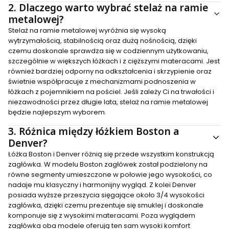
2.
Dlaczego warto wybrać stelaż na ramie
metalowej?
Stelaż na ramie metalowej wyróżnia się wysoką
wytrzymałością, stabilnością oraz dużą nośnością, dzięki
czemu doskonale sprawdza się w codziennym użytkowaniu,
szczególnie w większych łóżkach i z cięższymi materacami. Jest
również bardziej odporny na odkształcenia i skrzypienie oraz
świetnie współpracuje z mechanizmami podnoszenia w
łóżkach z pojemnikiem na pościel. Jeśli zależy Ci na trwałości i
niezawodności przez długie lata, stelaż na ramie metalowej
będzie najlepszym wyborem.
3.
Różnica między łóżkiem Boston a
Denver?
Łóżka Boston i Denver różnią się przede wszystkim konstrukcją
zagłówka. W modelu Boston zagłówek został podzielony na
równe segmenty umieszczone w połowie jego wysokości, co
nadaje mu klasyczny i harmonijny wygląd. Z kolei Denver
posiada wyższe przeszycia sięgające około 3/4 wysokości
zagłówka, dzięki czemu prezentuje się smuklej i doskonale
komponuje się z wysokimi materacami. Poza wyglądem
zagłówka oba modele oferują ten sam wysoki komfort