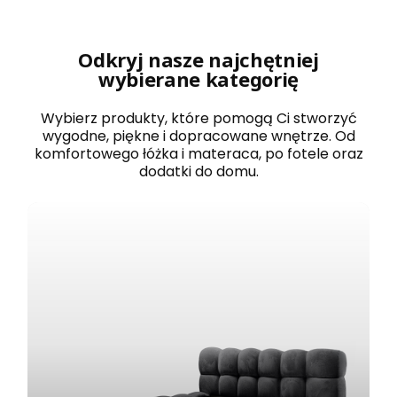
r
o
w
a
Odkryj nasze najchętniej
n
wybierane kategorię
e
1
2
Wybierz produkty, które pomogą Ci stworzyć
0
wygodne, piękne i dopracowane wnętrze. Od
x
komfortowego łóżka i materaca, po fotele oraz
2
dodatki do domu.
0
0
B
O
S
T
O
N
b
i
a
ł
e
z
e
s