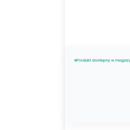
Metalowy 48 listew
Zobacz wszystkie
stelaże
Produkt dostepny w magazy