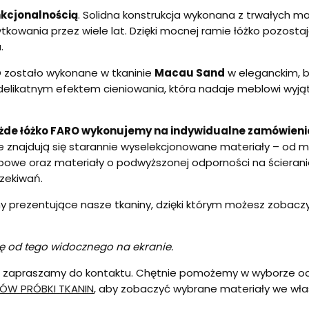
unkcjonalnością
. Solidna konstrukcja wykonana z trwałych m
kowania przez wiele lat. Dzięki mocnej ramie łóżko pozostaj
.
O zostało wykonane w tkaninie
Macau Sand
w eleganckim, b
elikatnym efektem cieniowania, która nadaje meblowi wyjątk
żde łóżko FARO wykonujemy na indywidualne zamówieni
cie znajdują się starannie wyselekcjonowane materiały – od 
fobowe oraz materiały o podwyższonej odporności na ścierani
czekiwań.
 prezentujące nasze tkaniny, dzięki którym możesz zobaczyć 
ię od tego widocznego na ekranie.
u, zapraszamy do kontaktu. Chętnie pomożemy w wyborze odpo
ÓW PRÓBKI TKANIN
, aby zobaczyć wybrane materiały we wł