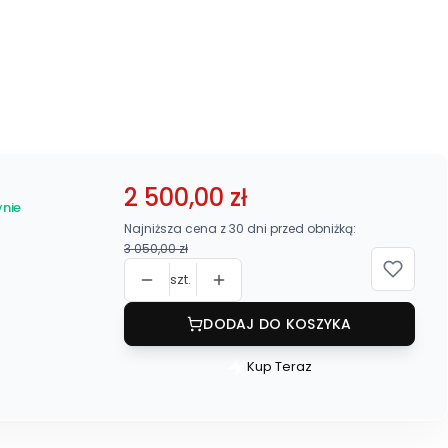
2 500,00 zł
nie
Najniższa cena z 30 dni przed obniżką:
3 050,00 zł
szt.
DODAJ DO KOSZYKA
Kup Teraz
Szybki
zakup
dla