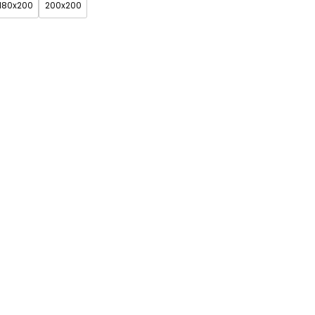
180x200
200x200
 (+150zł)
Grupa 3 (+200zł)
Grupa 4 (+250zł)
Zobacz wszystkie
kolory