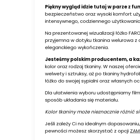
Piękny wygląd idzie tutaj w parze z f
bezpieczeństwo oraz wysoki komfort użyt
intensywnego, codziennego użytkowania
Na prezentowanej wizualizacji łóżko FAR
przyjemna w dotyku tkanina welurowa z d
eleganckiego wykończenia.
Jesteśmy polskim producentem, a ka
kolor oraz rodzaj tkaniny. W naszej ofer
welwety i sztruksy, aż po tkaniny hydro
łóżko do swojej sypialni oraz własnych o
Dla ułatwienia wyboru udostępniamy filmy
sposób układania się materiału.
Kolor tkaniny może nieznacznie różnić s
Jeśli zależy Ci na idealnym dopasowani
pewności możesz skorzystać z opcji
ZAM