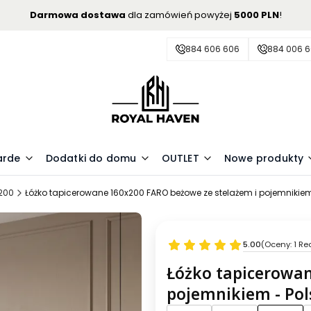
Darmowa dostawa
dla zamówień powyżej
5000 PLN
!
884 606 606
884 006 
arde
Dodatki do domu
OUTLET
Nowe produkty
x200
Łóżko tapicerowane 160x200 FARO beżowe ze stelażem i pojemnikiem
5.00
(Oceny: 1 Re
Łóżko tapicerowan
pojemnikiem - Pol