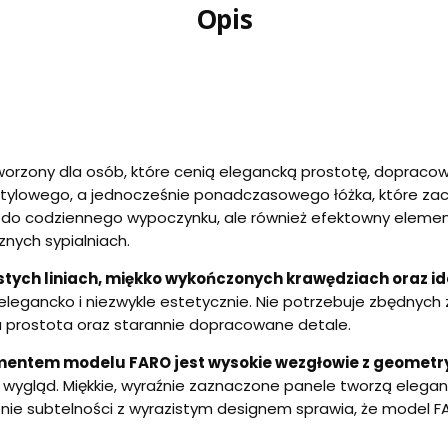
Opis
orzony dla osób, które cenią elegancką prostotę, dopracow
ą stylowego, a jednocześnie ponadczasowego łóżka, które z
 do codziennego wypoczynku, ale również efektowny element 
znych sypialniach.
stych liniach, miękko wykończonych krawędziach oraz i
elegancko i niezwykle estetycznie. Nie potrzebuje zbędnych 
prostota oraz starannie dopracowane detale.
mentem modelu FARO jest wysokie wezgłowie z geometr
wygląd. Miękkie, wyraźnie zaznaczone panele tworzą eleganck
enie subtelności z wyrazistym designem sprawia, że model F