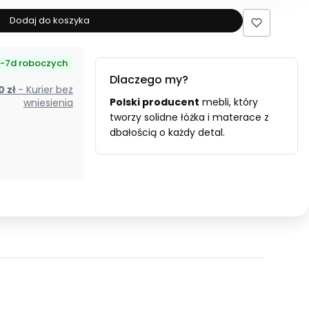
produktu
Łóżko
Dodaj do koszyka
tapicerowane
160x200
-7d roboczych
FARO
Dlaczego my?
beżowe
00 zł
- Kurier bez
ze
Polski producent
mebli, który
wniesienia
stelażem
tworzy solidne łóżka i materace z
dbałością o każdy detal.
i
pojemnikiem
-
Polska
produkcja,
kolor
do
wyboru