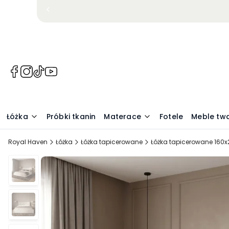
(Otwiera
(Otwiera
(Otwiera
(Otwiera
się
się
się
się
w
w
w
w
nowej
nowej
nowej
nowej
Łóżka
Próbki tkanin
Materace
Fotele
Meble tw
karcie)
karcie)
karcie)
karcie)
Royal Haven
Łóżka
Łóżka tapicerowane
Łóżka tapicerowane 160