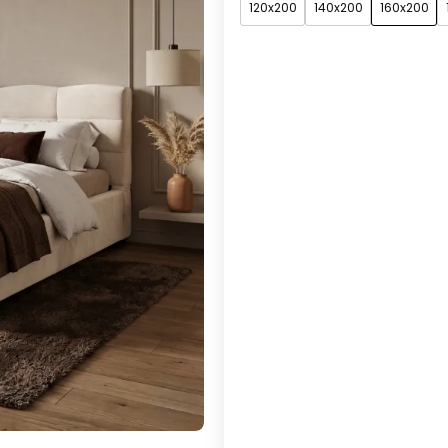
120x200
140x200
160x200
*
tkanina
Grupa 1 (w cenie)
Grupa 2
*
kolor
*
Stelaż