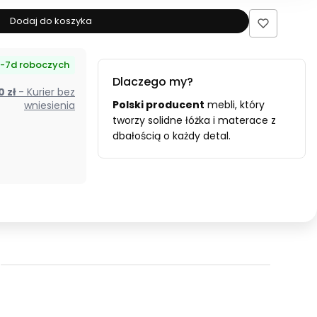
produktu
Łóżko
Dodaj do koszyka
tapicerowane
140x200
-7d roboczych
HANA
Dlaczego my?
beżowe
00 zł
- Kurier bez
ze
Polski producent
mebli, który
wniesienia
stelażem
tworzy solidne łóżka i materace z
dbałością o każdy detal.
i
pojemnikiem
Polska
produkcja
kolor
do
wyboru