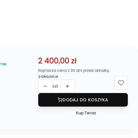
2 400,00 zł
nie
Najniższa cena z 30 dni przed obniżką:
2 950,00 zł
szt.
DODAJ DO KOSZYKA
Kup Teraz
Szybki
zakup
dla