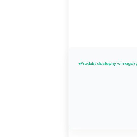
Metalowy 48 listew
Zobacz wszystkie
stelaże
Produkt dostepny w magazy