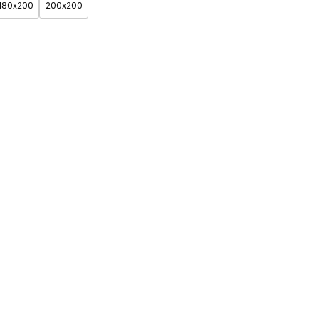
180x200
200x200
 (+150zł)
Grupa 3 (+200zł)
Grupa 4 (+250zł)
Zobacz wszystkie
kolory