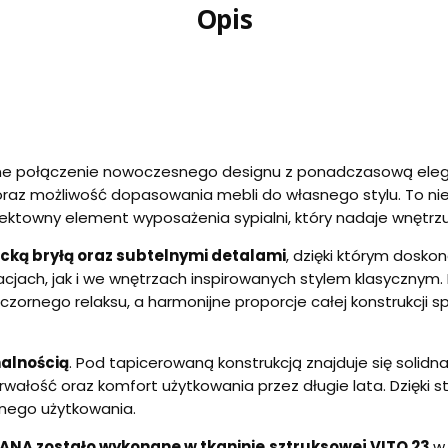
Opis
ne połączenie nowoczesnego designu z ponadczasową elega
oraz możliwość dopasowania mebli do własnego stylu. To ni
ektowny element wyposażenia sypialni, który nadaje wnętrz
ką bryłą oraz subtelnymi detalami
, dzięki którym dosko
cjach, jak i we wnętrzach inspirowanych stylem klasycznym.
nego relaksu, a harmonijne proporcje całej konstrukcji spr
nalnością
. Pod tapicerowaną konstrukcją znajduje się solidn
trwałość oraz komfort użytkowania przez długie lata. Dzięki
wnego użytkowania.
HANA zostało wykonane w tkaninie
sztruksowej VITO 23
w