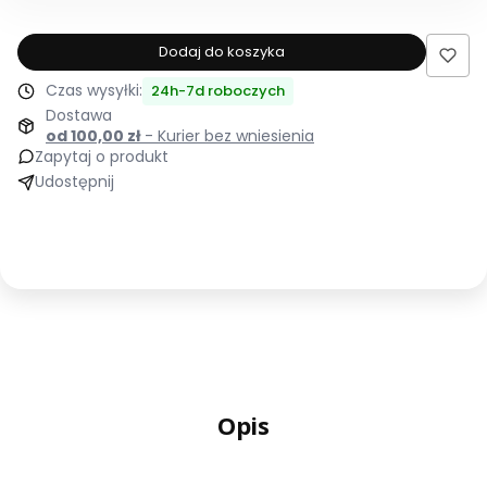
dla
produktu
Dodaj do koszyka
Łóżko
Czas wysyłki:
24h-7d roboczych
tapicerowane
Dostawa
140x200
od 100,00 zł
- Kurier bez wniesienia
AURORA
Zapytaj o produkt
beżowe
Udostępnij
ze
stelażem
i
pojemnikiem
Polska
produkcja
kolor
do
wyboru
Opis