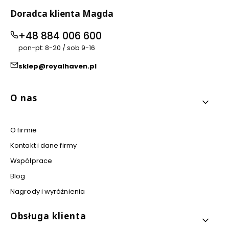
Doradca klienta Magda
+48 884 006 600
pon-pt: 8-20 / sob 9-16
sklep@royalhaven.pl
Linki w stopce
O nas
O firmie
Kontakt i dane firmy
Współprace
Blog
Nagrody i wyróżnienia
Obsługa klienta