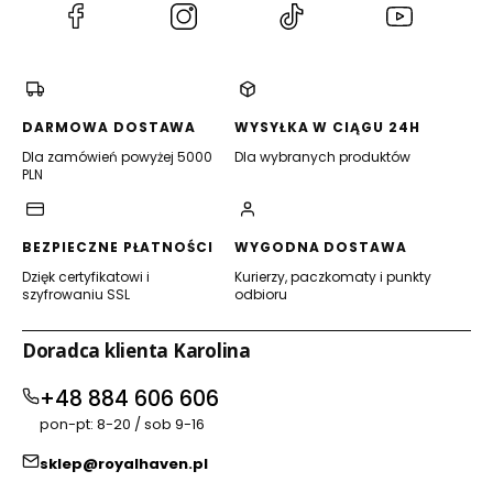
(Otwiera
(Otwiera
(Otwiera
(Otwiera
się
się
się
się
w
w
w
w
nowej
nowej
nowej
nowej
karcie)
karcie)
karcie)
karcie)
DARMOWA DOSTAWA
WYSYŁKA W CIĄGU 24H
Dla zamówień powyżej 5000
Dla wybranych produktów
PLN
BEZPIECZNE PŁATNOŚCI
WYGODNA DOSTAWA
Dzięk certyfikatowi i
Kurierzy, paczkomaty i punkty
szyfrowaniu SSL
odbioru
Doradca klienta Karolina
+48 884 606 606
pon-pt: 8-20 / sob 9-16
sklep@royalhaven.pl