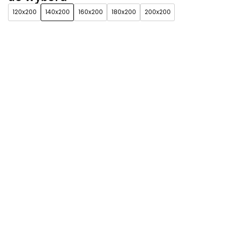
120x200
140x200
160x200
180x200
200x200
*
tkanina
Grupa 1 (w cenie)
Grupa 2 (+150zł)
Grupa 3 (+200zł)
Grupa 4 (+250zł)
*
kolor
Zobacz wszystkie
kolory
*
Stelaż