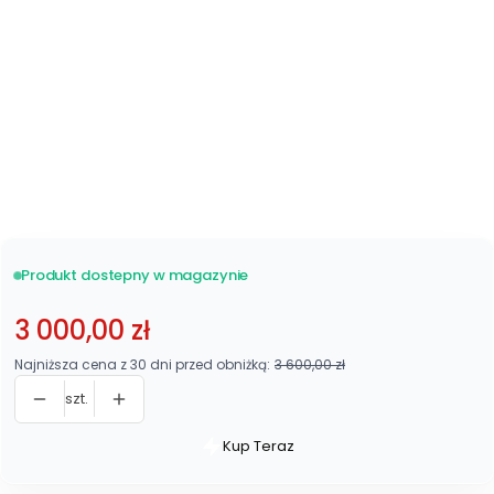
Metalowy 48 listew
Zobacz wszystkie
stelaże
Produkt dostepny w magazynie
3 000,00 zł
Najniższa cena z 30 dni przed obniżką:
3 600,00 zł
szt.
Kup Teraz
Szybki
zakup