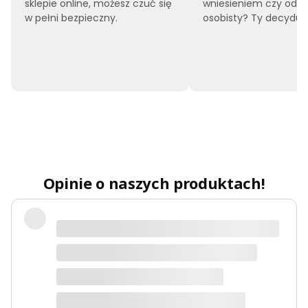
sklepie online, możesz czuć się
wniesieniem czy odbi
w pełni bezpieczny.
osobisty? Ty decyduje
Opinie o naszych produktach!
Polecam
Maciej
dotyczy produktu: Łóżko tapicerowane 120x200
BOSTON białe ze stelażem i pojemnikiem Polska
produkcja kolor do wyboru