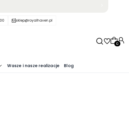
600
sklep@royalhaven.pl
Produkty
Wasze i nasze realizacje
Blog