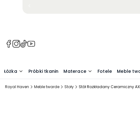
(Otwiera
(Otwiera
(Otwiera
(Otwiera
się
się
się
się
w
w
w
w
nowej
nowej
nowej
nowej
Łóżka
Próbki tkanin
Materace
Fotele
Meble tw
karcie)
karcie)
karcie)
karcie)
Royal Haven
Meble twarde
Stoły
Stół Rozkładany Ceramiczny A