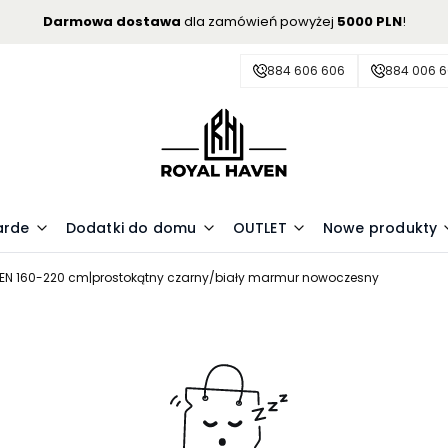
Darmowa dostawa
dla zamówień powyżej
5000 PLN
!
884 606 606
884 006 
arde
Dodatki do domu
OUTLET
Nowe produkty
XEN 160-220 cm|prostokątny czarny/biały marmur nowoczesny