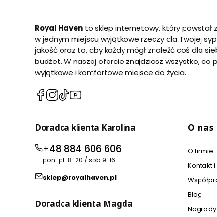
Royal Haven
to sklep internetowy, który powstał 
w jednym miejscu wyjątkowe rzeczy dla Twojej sypi
jakość oraz to, aby każdy mógł znaleźć coś dla sie
budżet. W naszej ofercie znajdziesz wszystko, co 
wyjątkowe i komfortowe miejsce do życia.
(Otwiera
(Otwiera
(Otwiera
(Otwiera
się
się
się
się
w
w
w
w
Linki w
Doradca klienta Karolina
O nas
nowej
nowej
nowej
nowej
karcie)
karcie)
karcie)
karcie)
+48 884 606 606
O firmie
pon-pt: 8-20 / sob 9-16
Kontakt i
sklep@royalhaven.pl
Współpr
Blog
Doradca klienta Magda
Nagrody 