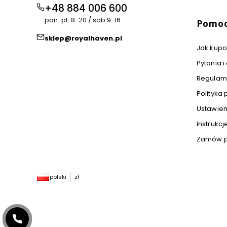
+48 884 006 600
pon-pt: 8-20 / sob 9-16
Pomo
sklep@royalhaven.pl
Jak kup
Pytania 
Regulam
Polityka
Ustawien
Instrukcj
Zamów pr
polski
zł