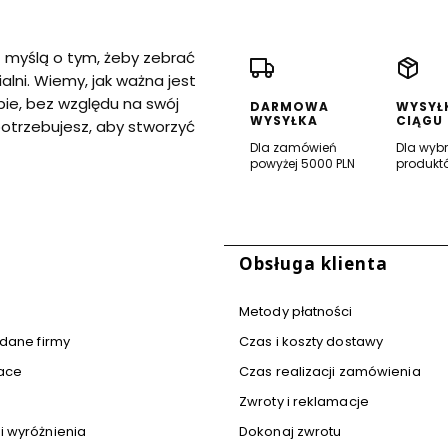
z myślą o tym, żeby zebrać
alni. Wiemy, jak ważna jest
bie, bez względu na swój
DARMOWA
WYSYŁ
WYSYŁKA
CIĄGU
potrzebujesz, aby stworzyć
Dla zamówień
Dla wyb
powyżej 5000 PLN
produkt
 stopce
Obsługa klienta
Metody płatności
 dane firmy
Czas i koszty dostawy
ace
Czas realizacji zamówienia
Zwroty i reklamacje
i wyróżnienia
Dokonaj zwrotu