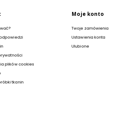
c
Moje konto
ować?
Twoje zamówienia
i odpowiedzi
Ustawienia konta
in
Ulubione
 prywatności
ia plików cookies
e
óbki tkanin