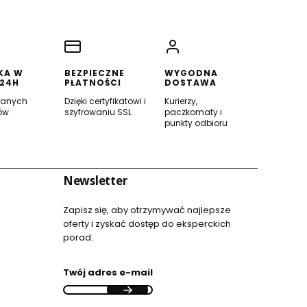
KA W
BEZPIECZNE
WYGODNA
 24H
PŁATNOŚCI
DOSTAWA
ranych
Dzięki certyfikatowi i
Kurierzy,
ów
szyfrowaniu SSL
paczkomaty i
punkty odbioru
Newsletter
Zapisz się, aby otrzymywać najlepsze
oferty i zyskać dostęp do eksperckich
porad.
Twój adres e-mail