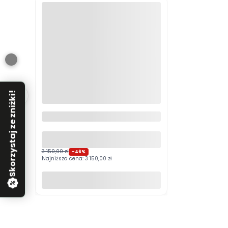
Skorzystaj ze zniżki!
[OUTLET] Łóżko tapicerowane
180x200 ALMA szare Zoya 12 ze
stelażem i pojemnikiem
3 150,00 zł
-46%
Najniższa cena:
3 150,00 zł
Do koszyka