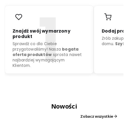
r
o
d
u
k
c
j
a
k
o
l
o
r
d
o
w
y
b
o
r
u
Nowości
Znajdź swój wymarzony
Dodaj
produkt
Zrób z
Zobacz wszystkie
Sprawdź co dla Ciebie
domu.
przygotowaliśmy! Nasza
bogata