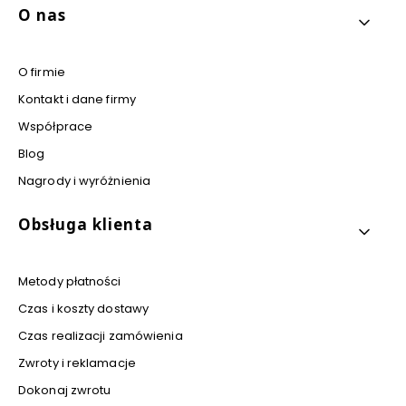
Linki w stopce
O nas
O firmie
Kontakt i dane firmy
Współprace
Blog
Nagrody i wyróżnienia
Obsługa klienta
Metody płatności
Czas i koszty dostawy
Czas realizacji zamówienia
Zwroty i reklamacje
Dokonaj zwrotu