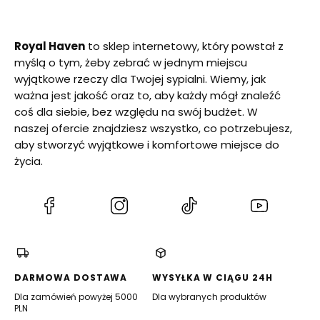
Royal Haven
to sklep internetowy, który powstał z
myślą o tym, żeby zebrać w jednym miejscu
wyjątkowe rzeczy dla Twojej sypialni. Wiemy, jak
ważna jest jakość oraz to, aby każdy mógł znaleźć
coś dla siebie, bez względu na swój budżet. W
naszej ofercie znajdziesz wszystko, co potrzebujesz,
aby stworzyć wyjątkowe i komfortowe miejsce do
życia.
(Otwiera
(Otwiera
(Otwiera
(Otwiera
się
się
się
się
w
w
w
w
nowej
nowej
nowej
nowej
karcie)
karcie)
karcie)
karcie)
DARMOWA DOSTAWA
WYSYŁKA W CIĄGU 24H
Dla zamówień powyżej 5000
Dla wybranych produktów
PLN