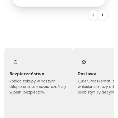
snu, ale również buduje wizerunek całego
obiektu. Dlatego...
Bezpieczeństwo
Dostawa
Robiąc zakupy w naszym
Kurier, Paczkomat, do
sklepie online, możesz czuć się
wniesieniem czy odbi
w pełni bezpieczny.
osobisty? Ty decyduje