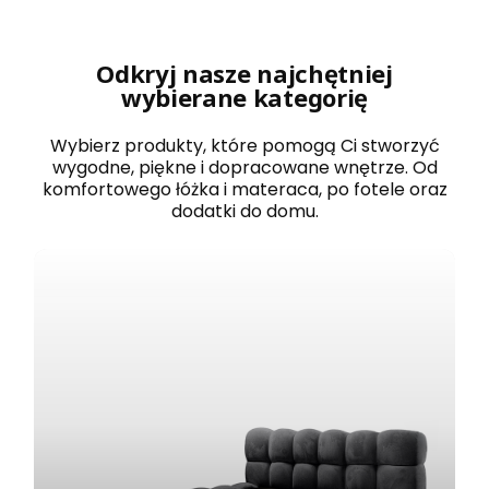
r
o
w
a
Odkryj nasze najchętniej
n
wybierane kategorię
e
1
2
Wybierz produkty, które pomogą Ci stworzyć
0
wygodne, piękne i dopracowane wnętrze. Od
x
komfortowego łóżka i materaca, po fotele oraz
2
dodatki do domu.
0
0
B
O
S
T
O
N
b
i
a
ł
e
z
e
s