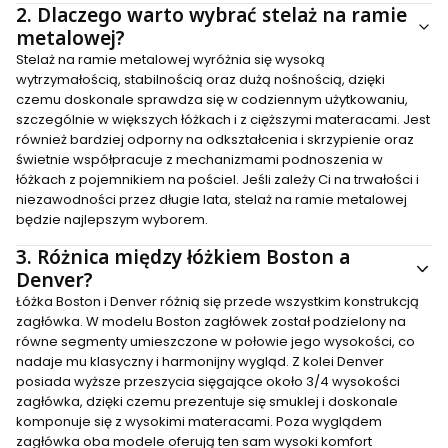
2.
Dlaczego warto wybrać stelaż na ramie
metalowej?
Stelaż na ramie metalowej wyróżnia się wysoką
wytrzymałością, stabilnością oraz dużą nośnością, dzięki
czemu doskonale sprawdza się w codziennym użytkowaniu,
szczególnie w większych łóżkach i z cięższymi materacami. Jest
również bardziej odporny na odkształcenia i skrzypienie oraz
świetnie współpracuje z mechanizmami podnoszenia w
łóżkach z pojemnikiem na pościel. Jeśli zależy Ci na trwałości i
niezawodności przez długie lata, stelaż na ramie metalowej
będzie najlepszym wyborem.
3.
Różnica między łóżkiem Boston a
Denver?
Łóżka Boston i Denver różnią się przede wszystkim konstrukcją
zagłówka. W modelu Boston zagłówek został podzielony na
równe segmenty umieszczone w połowie jego wysokości, co
nadaje mu klasyczny i harmonijny wygląd. Z kolei Denver
posiada wyższe przeszycia sięgające około 3/4 wysokości
zagłówka, dzięki czemu prezentuje się smuklej i doskonale
komponuje się z wysokimi materacami. Poza wyglądem
zagłówka oba modele oferują ten sam wysoki komfort