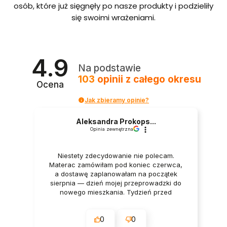
bordo
osób, które już sięgnęły po nasze produkty i podzieliły
we ze
się swoimi wrażeniami.
stelaże
m i
pojem
nikiem
Polska
4.9
produ
Na podstawie
kcja
103
opinii
z całego okresu
Ocena
Jak zbieramy opinie?
Aleksandra Prokops...
Opinia zewnętrzna
Niestety zdecydowanie nie polecam.
Materac zamówiłam pod koniec czerwca,
a dostawę zaplanowałam na początek
sierpnia — dzień mojej przeprowadzki do
nowego mieszkania. Tydzień przed
dostawą oraz w dniu dostawy wszystko
było potwierdzane przez firmę. Mimo to
0
0
godzinę przed planowanym terminem