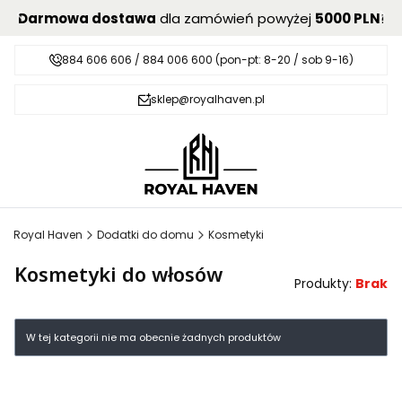
Darmowa dostawa
dla zamówień powyżej
5000 PLN
!
884 606 606 / 884 006 600 (pon-pt: 8-20 / sob 9-16)
sklep@royalhaven.pl
Royal Haven
Dodatki do domu
Kosmetyki
Kosmetyki do włosów
Produkty:
Brak
Lista produktów
W tej kategorii nie ma obecnie żadnych produktów