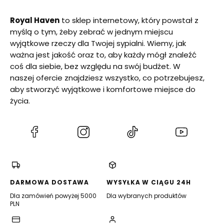
Royal Haven
to sklep internetowy, który powstał z
myślą o tym, żeby zebrać w jednym miejscu
wyjątkowe rzeczy dla Twojej sypialni. Wiemy, jak
ważna jest jakość oraz to, aby każdy mógł znaleźć
coś dla siebie, bez względu na swój budżet. W
naszej ofercie znajdziesz wszystko, co potrzebujesz,
aby stworzyć wyjątkowe i komfortowe miejsce do
życia.
(Otwiera
(Otwiera
(Otwiera
(Otwiera
się
się
się
się
w
w
w
w
nowej
nowej
nowej
nowej
karcie)
karcie)
karcie)
karcie)
DARMOWA DOSTAWA
WYSYŁKA W CIĄGU 24H
Dla zamówień powyżej 5000
Dla wybranych produktów
PLN