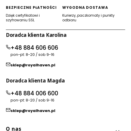
BEZPIECZNE PŁATNOŚCI
WYGODNA DOSTAWA
Dzięk certyfikatowi i
Kurierzy, paczkomaty i punkty
szyfrowaniu SSL
odbioru
Doradca klienta Karolina
+48 884 606 606
pon-pt: 8-20 / sob 9-16
sklep@royalhaven.pl
Doradca klienta Magda
+48 884 006 600
pon-pt: 8-20 / sob 9-16
sklep@royalhaven.pl
Linki w stopce
O nas