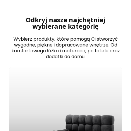
r
o
w
a
Odkryj nasze najchętniej
n
wybierane kategorię
e
1
2
Wybierz produkty, które pomogą Ci stworzyć
0
wygodne, piękne i dopracowane wnętrze. Od
x
komfortowego łóżka i materaca, po fotele oraz
2
dodatki do domu.
0
0
B
O
S
T
O
N
b
i
a
ł
e
z
e
s