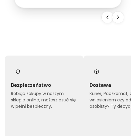
snu, ale również buduje wizerunek całego
obiektu. Dlatego...
Bezpieczeństwo
Dostawa
Robiąc zakupy w naszym
Kurier, Paczkomat, do
sklepie online, możesz czuć się
wniesieniem czy odbi
w pełni bezpieczny.
osobisty? Ty decyduje