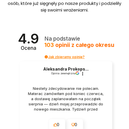
bordo
osób, które już sięgnęły po nasze produkty i podzieliły
we ze
się swoimi wrażeniami.
stelaże
m i
pojem
nikiem
Polska
4.9
produ
Na podstawie
kcja
103
opinii
z całego okresu
Ocena
Jak zbieramy opinie?
Aleksandra Prokops...
Opinia zewnętrzna
Niestety zdecydowanie nie polecam.
Materac zamówiłam pod koniec czerwca,
a dostawę zaplanowałam na początek
sierpnia — dzień mojej przeprowadzki do
nowego mieszkania. Tydzień przed
dostawą oraz w dniu dostawy wszystko
było potwierdzane przez firmę. Mimo to
0
0
godzinę przed planowanym terminem