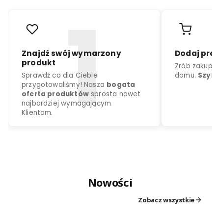
r
o
d
u
k
c
j
a
k
o
l
o
r
d
o
w
y
b
o
r
u
Nowości
Znajdź swój wymarzony
Dodaj
produkt
Zrób z
Zobacz wszystkie
Sprawdź co dla Ciebie
domu.
przygotowaliśmy! Nasza
bogata