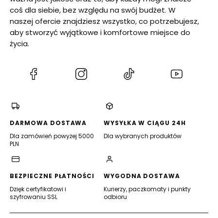
coś dla siebie, bez względu na swój budżet. W
naszej ofercie znajdziesz wszystko, co potrzebujesz,
aby stworzyć wyjątkowe i komfortowe miejsce do
życia.
(Otwiera
(Otwiera
(Otwiera
(Otwiera
się
się
się
się
w
w
w
w
nowej
nowej
nowej
nowej
karcie)
karcie)
karcie)
karcie)
DARMOWA DOSTAWA
WYSYŁKA W CIĄGU 24H
Dla zamówień powyżej 5000
Dla wybranych produktów
PLN
BEZPIECZNE PŁATNOŚCI
WYGODNA DOSTAWA
Dzięk certyfikatowi i
Kurierzy, paczkomaty i punkty
szyfrowaniu SSL
odbioru