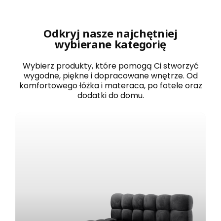
r
o
w
a
Odkryj nasze najchętniej
n
wybierane kategorię
e
1
2
Wybierz produkty, które pomogą Ci stworzyć
0
wygodne, piękne i dopracowane wnętrze. Od
x
komfortowego łóżka i materaca, po fotele oraz
2
dodatki do domu.
0
0
B
O
S
T
O
N
b
i
a
ł
e
z
e
s