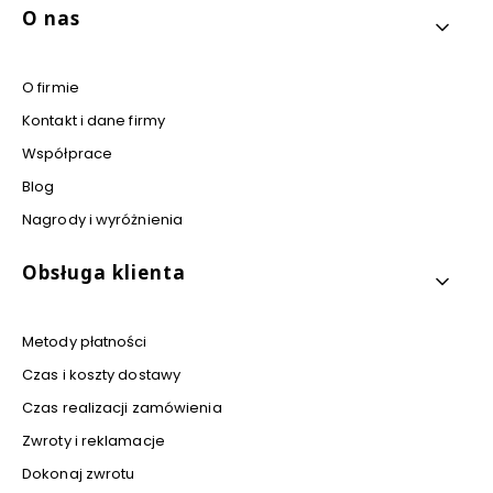
Linki w stopce
O nas
O firmie
Kontakt i dane firmy
Współprace
Blog
Nagrody i wyróżnienia
Obsługa klienta
Metody płatności
Czas i koszty dostawy
Czas realizacji zamówienia
Zwroty i reklamacje
Dokonaj zwrotu