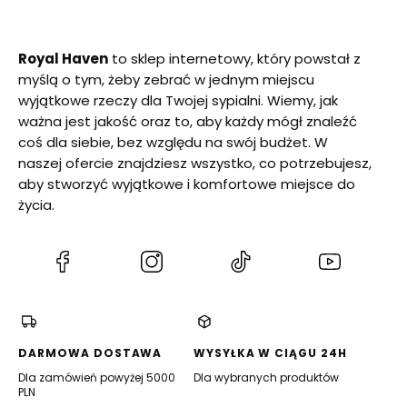
Royal Haven
to sklep internetowy, który powstał z
myślą o tym, żeby zebrać w jednym miejscu
wyjątkowe rzeczy dla Twojej sypialni. Wiemy, jak
ważna jest jakość oraz to, aby każdy mógł znaleźć
coś dla siebie, bez względu na swój budżet. W
naszej ofercie znajdziesz wszystko, co potrzebujesz,
aby stworzyć wyjątkowe i komfortowe miejsce do
życia.
(Otwiera
(Otwiera
(Otwiera
(Otwiera
się
się
się
się
w
w
w
w
nowej
nowej
nowej
nowej
karcie)
karcie)
karcie)
karcie)
DARMOWA DOSTAWA
WYSYŁKA W CIĄGU 24H
Dla zamówień powyżej 5000
Dla wybranych produktów
PLN