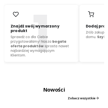
r
o
d
u
k
c
j
a
k
o
l
o
r
d
o
w
y
b
o
r
u
Nowości
Znajdź swój wymarzony
Dodaj
produkt
Zrób z
Zobacz wszystkie
Sprawdź co dla Ciebie
domu.
przygotowaliśmy! Nasza
bogata