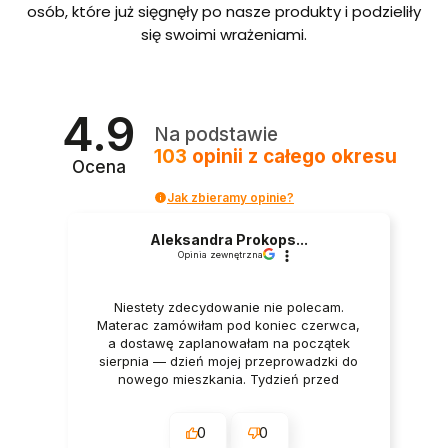
bordo
osób, które już sięgnęły po nasze produkty i podzieliły
we ze
się swoimi wrażeniami.
stelaże
m i
pojem
nikiem
Polska
4.9
produ
Na podstawie
kcja
103
opinii
z całego okresu
Ocena
Jak zbieramy opinie?
Aleksandra Prokops...
Opinia zewnętrzna
Niestety zdecydowanie nie polecam.
Materac zamówiłam pod koniec czerwca,
a dostawę zaplanowałam na początek
sierpnia — dzień mojej przeprowadzki do
nowego mieszkania. Tydzień przed
dostawą oraz w dniu dostawy wszystko
było potwierdzane przez firmę. Mimo to
0
0
godzinę przed planowanym terminem