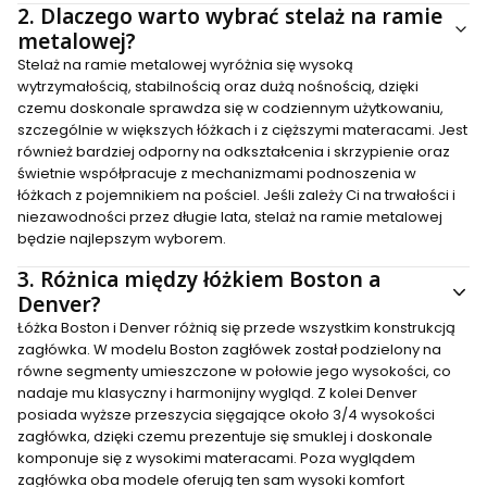
2.
Dlaczego warto wybrać stelaż na ramie
metalowej?
Stelaż na ramie metalowej wyróżnia się wysoką
wytrzymałością, stabilnością oraz dużą nośnością, dzięki
czemu doskonale sprawdza się w codziennym użytkowaniu,
szczególnie w większych łóżkach i z cięższymi materacami. Jest
również bardziej odporny na odkształcenia i skrzypienie oraz
świetnie współpracuje z mechanizmami podnoszenia w
łóżkach z pojemnikiem na pościel. Jeśli zależy Ci na trwałości i
niezawodności przez długie lata, stelaż na ramie metalowej
będzie najlepszym wyborem.
3.
Różnica między łóżkiem Boston a
Denver?
Łóżka Boston i Denver różnią się przede wszystkim konstrukcją
zagłówka. W modelu Boston zagłówek został podzielony na
równe segmenty umieszczone w połowie jego wysokości, co
nadaje mu klasyczny i harmonijny wygląd. Z kolei Denver
posiada wyższe przeszycia sięgające około 3/4 wysokości
zagłówka, dzięki czemu prezentuje się smuklej i doskonale
komponuje się z wysokimi materacami. Poza wyglądem
zagłówka oba modele oferują ten sam wysoki komfort