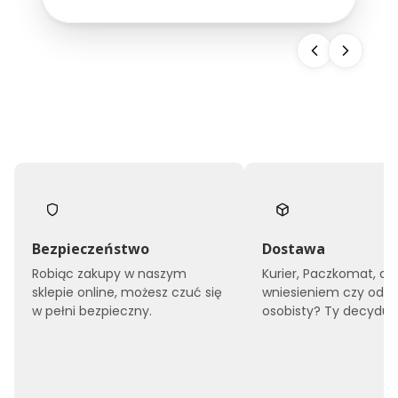
snu, ale również buduje wizerunek całego
obiektu. Dlatego...
Bezpieczeństwo
Dostawa
Robiąc zakupy w naszym
Kurier, Paczkomat, do
sklepie online, możesz czuć się
wniesieniem czy odbi
w pełni bezpieczny.
osobisty? Ty decyduje