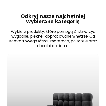
r
o
w
a
Odkryj nasze najchętniej
n
wybierane kategorię
e
1
2
Wybierz produkty, które pomogą Ci stworzyć
0
wygodne, piękne i dopracowane wnętrze. Od
x
komfortowego łóżka i materaca, po fotele oraz
2
dodatki do domu.
0
0
B
O
S
T
O
N
b
i
a
ł
e
z
e
s