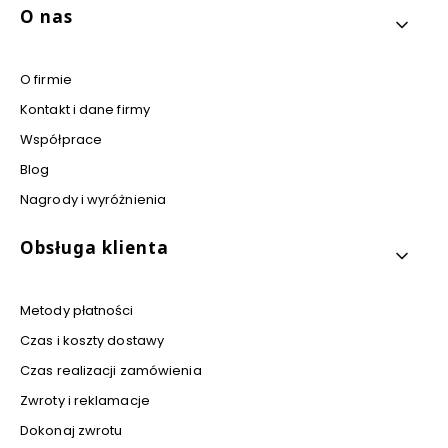
Linki w stopce
O nas
O firmie
Kontakt i dane firmy
Współprace
Blog
Nagrody i wyróżnienia
Obsługa klienta
Metody płatności
Czas i koszty dostawy
Czas realizacji zamówienia
Zwroty i reklamacje
Dokonaj zwrotu