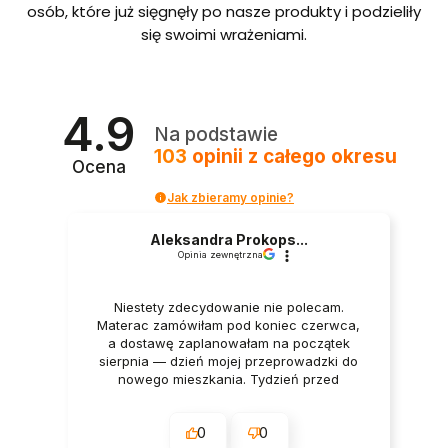
bordo
osób, które już sięgnęły po nasze produkty i podzieliły
we ze
się swoimi wrażeniami.
stelaże
m i
pojem
nikiem
Polska
4.9
produ
Na podstawie
kcja
103
opinii
z całego okresu
Ocena
Jak zbieramy opinie?
Aleksandra Prokops...
Opinia zewnętrzna
Niestety zdecydowanie nie polecam.
Materac zamówiłam pod koniec czerwca,
a dostawę zaplanowałam na początek
sierpnia — dzień mojej przeprowadzki do
nowego mieszkania. Tydzień przed
dostawą oraz w dniu dostawy wszystko
było potwierdzane przez firmę. Mimo to
0
0
godzinę przed planowanym terminem