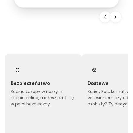
snu, ale również buduje wizerunek całego
obiektu. Dlatego...
Bezpieczeństwo
Dostawa
Robiąc zakupy w naszym
Kurier, Paczkomat, do
sklepie online, możesz czuć się
wniesieniem czy odbi
w pełni bezpieczny.
osobisty? Ty decyduje