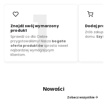
r
o
d
u
k
c
j
a
k
o
l
o
r
d
o
w
y
b
o
r
u
Nowości
Znajdź swój wymarzony
Dodaj
produkt
Zrób z
Zobacz wszystkie
Sprawdź co dla Ciebie
domu.
przygotowaliśmy! Nasza
bogata