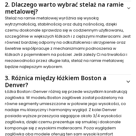
2.
Dlaczego warto wybrać stelaż na ramie
metalowej?
Stelaż na ramie metalowej wyróżnia się wysoką
wytrzymałością, stabilnością oraz dużą nośnością, dzięki
czemu doskonale sprawdza się w codziennym użytkowaniu,
szczególnie w większych łóżkach i z cięższymi materacami. Jest
również bardziej odporny na odkształcenia i skrzypienie oraz
świetnie współpracuje z mechanizmami podnoszenia w
łóżkach z pojemnikiem na pościel. Jeśli zależy Ci na trwałości i
niezawodności przez długie lata, stelaż na ramie metalowej
będzie najlepszym wyborem.
3.
Różnica między łóżkiem Boston a
Denver?
Łóżka Boston i Denver różnią się przede wszystkim konstrukcją
zagłówka. W modelu Boston zagłówek został podzielony na
równe segmenty umieszczone w połowie jego wysokości, co
nadaje mu klasyczny i harmonijny wygląd. Z kolei Denver
posiada wyższe przeszycia sięgające około 3/4 wysokości
zagłówka, dzięki czemu prezentuje się smuklej i doskonale
komponuje się z wysokimi materacami. Poza wyglądem
zagłówka oba modele oferują ten sam wysoki komfort