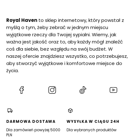
Royal Haven
to sklep internetowy, który powstał z
myślą o tym, żeby zebrać w jednym miejscu
wyjątkowe rzeczy dla Twojej sypialni. Wiemy, jak
ważna jest jakość oraz to, aby każdy mógł znaleźć
coś dla siebie, bez względu na swój budżet. W
naszej ofercie znajdziesz wszystko, co potrzebujesz,
aby stworzyć wyjątkowe i komfortowe miejsce do
życia.
(Otwiera
(Otwiera
(Otwiera
(Otwiera
się
się
się
się
w
w
w
w
nowej
nowej
nowej
nowej
karcie)
karcie)
karcie)
karcie)
DARMOWA DOSTAWA
WYSYŁKA W CIĄGU 24H
Dla zamówień powyżej 5000
Dla wybranych produktów
PLN