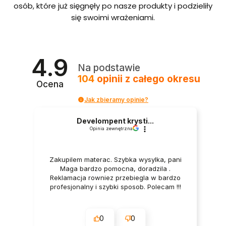
bordo
osób, które już sięgnęły po nasze produkty i podzieliły
we ze
się swoimi wrażeniami.
stelaże
m i
pojem
nikiem
Polska
4.9
produ
Na podstawie
kcja
104
opinii
z całego okresu
Ocena
Jak zbieramy opinie?
Develompent krysti...
Opinia zewnętrzna
Zakupilem materac. Szybka wysylka, pani
Maga bardzo pomocna, doradzila .
Reklamacja rowniez przebiegla w bardzo
profesjonalny i szybki sposob. Polecam !!!
0
0