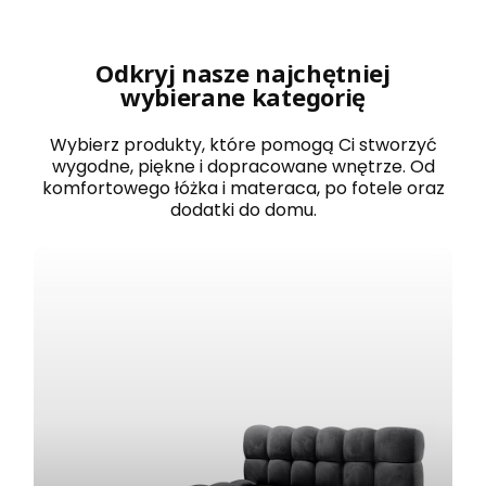
r
o
w
a
Odkryj nasze najchętniej
n
wybierane kategorię
e
1
2
Wybierz produkty, które pomogą Ci stworzyć
0
wygodne, piękne i dopracowane wnętrze. Od
x
komfortowego łóżka i materaca, po fotele oraz
2
dodatki do domu.
0
0
B
O
S
T
O
N
b
i
a
ł
e
z
e
s