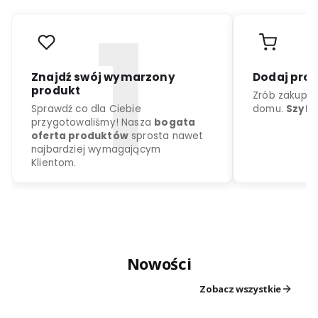
r
o
d
u
k
c
j
a
k
o
l
o
r
d
o
w
y
b
o
r
u
Nowości
Znajdź swój wymarzony
Dodaj
produkt
Zrób z
Zobacz wszystkie
Sprawdź co dla Ciebie
domu.
przygotowaliśmy! Nasza
bogata