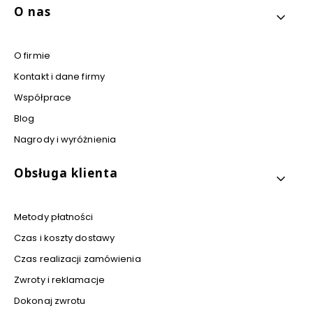
Linki w stopce
O nas
O firmie
Kontakt i dane firmy
Współprace
Blog
Nagrody i wyróżnienia
Obsługa klienta
Metody płatności
Czas i koszty dostawy
Czas realizacji zamówienia
Zwroty i reklamacje
Dokonaj zwrotu