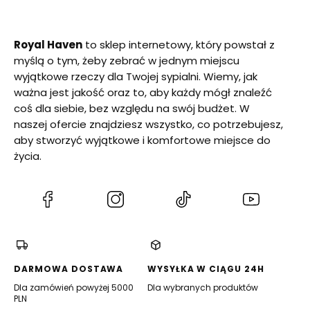
Royal Haven
to sklep internetowy, który powstał z
myślą o tym, żeby zebrać w jednym miejscu
wyjątkowe rzeczy dla Twojej sypialni. Wiemy, jak
ważna jest jakość oraz to, aby każdy mógł znaleźć
coś dla siebie, bez względu na swój budżet. W
naszej ofercie znajdziesz wszystko, co potrzebujesz,
aby stworzyć wyjątkowe i komfortowe miejsce do
życia.
(Otwiera
(Otwiera
(Otwiera
(Otwiera
się
się
się
się
w
w
w
w
nowej
nowej
nowej
nowej
karcie)
karcie)
karcie)
karcie)
DARMOWA DOSTAWA
WYSYŁKA W CIĄGU 24H
Dla zamówień powyżej 5000
Dla wybranych produktów
PLN