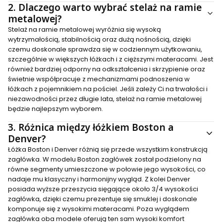
2.
Dlaczego warto wybrać stelaż na ramie
metalowej?
Stelaż na ramie metalowej wyróżnia się wysoką
wytrzymałością, stabilnością oraz dużą nośnością, dzięki
czemu doskonale sprawdza się w codziennym użytkowaniu,
szczególnie w większych łóżkach i z cięższymi materacami. Jest
również bardziej odporny na odkształcenia i skrzypienie oraz
świetnie współpracuje z mechanizmami podnoszenia w
łóżkach z pojemnikiem na pościel. Jeśli zależy Ci na trwałości i
niezawodności przez długie lata, stelaż na ramie metalowej
będzie najlepszym wyborem.
3.
Różnica między łóżkiem Boston a
Denver?
Łóżka Boston i Denver różnią się przede wszystkim konstrukcją
zagłówka. W modelu Boston zagłówek został podzielony na
równe segmenty umieszczone w połowie jego wysokości, co
nadaje mu klasyczny i harmonijny wygląd. Z kolei Denver
posiada wyższe przeszycia sięgające około 3/4 wysokości
zagłówka, dzięki czemu prezentuje się smuklej i doskonale
komponuje się z wysokimi materacami. Poza wyglądem
zagłówka oba modele oferują ten sam wysoki komfort