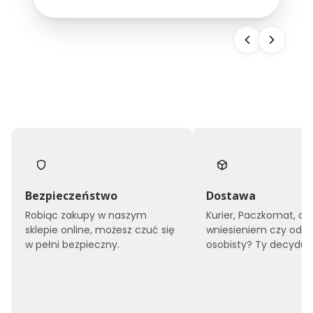
snu, ale również buduje wizerunek całego
obiektu. Dlatego...
Bezpieczeństwo
Dostawa
Robiąc zakupy w naszym
Kurier, Paczkomat, do
sklepie online, możesz czuć się
wniesieniem czy odbi
w pełni bezpieczny.
osobisty? Ty decyduje