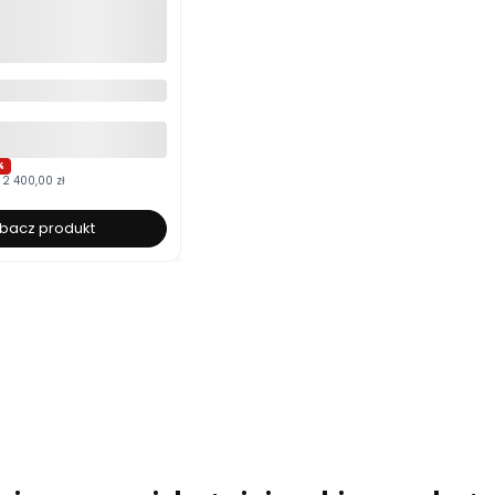
cerowane 120x200
łe ze stelażem i
m Polska produkcja
yboru
%
2 400,00 zł
bacz produkt