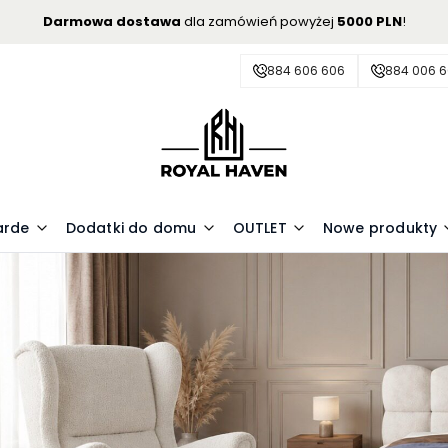
Darmowa dostawa
dla zamówień powyżej
5000 PLN
!
884 606 606
884 006 
arde
Dodatki do domu
OUTLET
Nowe produkty