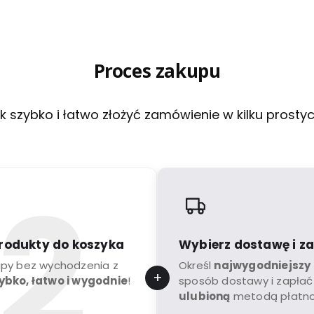
Proces zakupu
k szybko i łatwo złożyć zamówienie w kilku prosty
rodukty do koszyka
Wybierz dostawę i z
upy bez wychodzenia z
Określ
najwygodniejszy
ybko, łatwo i wygodnie
!
sposób dostawy i zapłać
ulubioną
metodą płatno