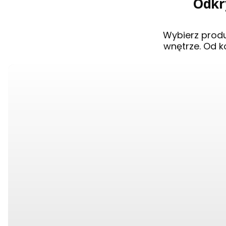
Odkry
Wybierz prod
wnętrze. Od k