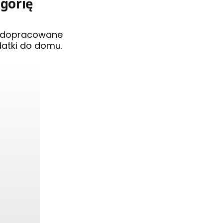
egorię
i dopracowane
datki do domu.