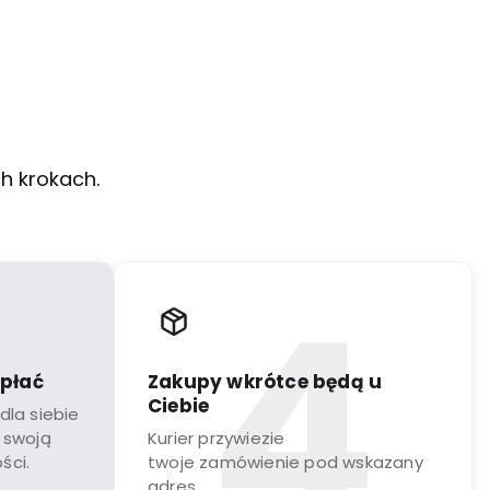
ch krokach.
apłać
Zakupy wkrótce będą u
Ciebie
dla siebie
 swoją
Kurier przywiezie
ści.
twoje zamówienie pod wskazany
adres.