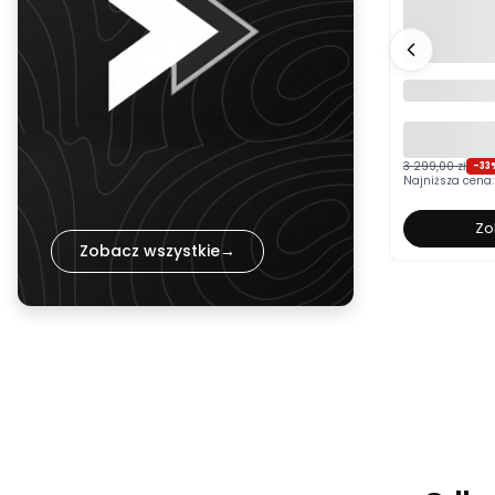
Łóżko tapi
BOSTON bia
pojemnikie
kolor do w
3 299,00 zł
-33
Najniższa cena:
Zo
Zobacz wszystkie
→