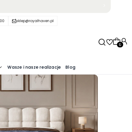
600
sklep@royalhaven.pl
Produkty
Wasze i nasze realizacje
Blog