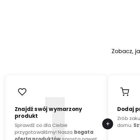
Zobacz, ja
Znajdź swój wymarzony
Dodaj p
produkt
Zrób zak
Sprawdź co dla Ciebie
domu.
Sz
przygotowaliśmy! Nasza
bogata
oferta produktów
sprosta nawet